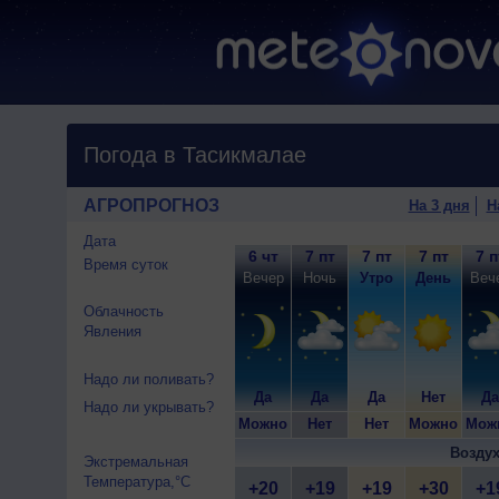
Погода в Тасикмалае
АГРОПРОГНОЗ
На 3 дня
Н
Дата
6 чт
7 пт
7 пт
7 пт
7 п
Время суток
Вечер
Ночь
Утро
День
Веч
Облачность
Явления
Надо ли поливать?
Да
Да
Да
Нет
Да
Надо ли укрывать?
Можно
Нет
Нет
Можно
Мож
Воздух
Экстремальная
Температура,°C
+20
+19
+19
+30
+1