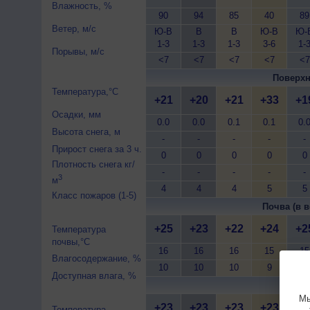
Влажность, %
90
94
85
40
89
Ветер, м/с
Ю-В
В
В
Ю-В
Ю-
1-3
1-3
1-3
3-6
1-
Порывы, м/с
<7
<7
<7
<7
<7
Поверхн
Температура,°C
+21
+20
+21
+33
+1
Осадки, мм
0.0
0.0
0.1
0.1
0.
Высота снега, м
-
-
-
-
-
Прирост снега за 3 ч.
0
0
0
0
0
Плотность снега кг/
-
-
-
-
-
3
м
4
4
4
5
5
Класс пожаров (1-5)
Почва (в в
+25
+23
+22
+24
+2
Температура
почвы,°C
16
16
16
15
15
Влагосодержание, %
10
10
10
9
9
Доступная влага, %
Почва 
Мы
+23
+23
+23
+23
+2
Температура