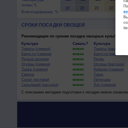
са
почвы,°C
По
22
22
22
22
22
ко
Влагосодержание, %
Вы
с
СРОКИ ПОСАДКИ ОВОЩЕЙ
бе
Рекомендации по срокам посадки овощных культур
(тес
Культура
Сажать?
Культура
Томаты (семена)
Томаты (рассада)
можно
Капуста (семена)
Капуста (рассада)
можно
Редька зеленая
Редис
можно
Огурцы (семена)
Огурцы (рассада)
можно
Тыква (семена)
Кабачки (семена)
можно
Свекла
Горох
можно
Салат листовой
Петрушка
можно
Сельдерей (рассада)
Лук (семена)
можно
С описанием методики подготовки к посадке можно ознаком