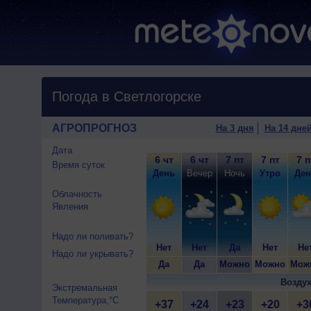
Погода в Светлогорске
АГРОПРОГНОЗ
На 3 дня
На 14 дне
Дата
6 чт
6 чт
7 пт
7 пт
7 п
Время суток
День
Вечер
Ночь
Утро
Ден
Облачность
Явления
Надо ли поливать?
Нет
Нет
Да
Нет
Не
Надо ли укрывать?
Да
Да
Можно
Можно
Мож
Воздух
Экстремальная
Температура,°C
+37
+24
+23
+20
+3