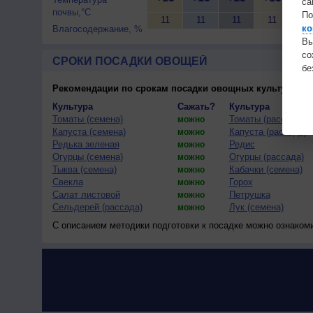
са
почвы,°C
По
11
11
11
11
11
ко
Влагосодержание, %
Вы
с
СРОКИ ПОСАДКИ ОВОЩЕЙ
бе
Рекомендации по срокам посадки овощных культур
(тес
Культура
Сажать?
Культура
Томаты (семена)
Томаты (рассада)
можно
Капуста (семена)
Капуста (рассада)
можно
Редька зеленая
Редис
можно
Огурцы (семена)
Огурцы (рассада)
можно
Тыква (семена)
Кабачки (семена)
можно
Свекла
Горох
можно
Салат листовой
Петрушка
можно
Сельдерей (рассада)
Лук (семена)
можно
С описанием методики подготовки к посадке можно ознаком