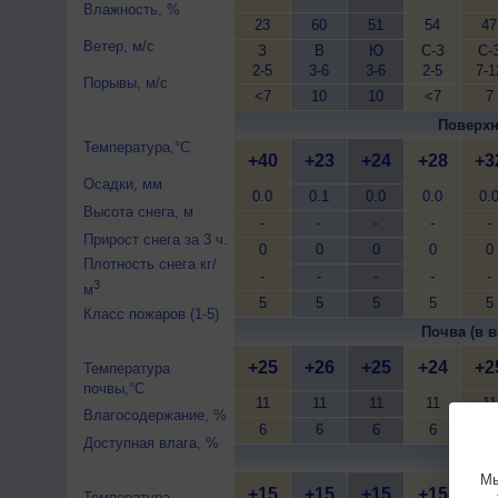
Влажность, %
23
60
51
54
47
Ветер, м/с
З
В
Ю
С-З
С-
2-5
3-6
3-6
2-5
7-1
Порывы, м/с
<7
10
10
<7
7
Поверхн
Температура,°C
+40
+23
+24
+28
+3
Осадки, мм
0.0
0.1
0.0
0.0
0.
Высота снега, м
-
-
-
-
-
Прирост снега за 3 ч.
0
0
0
0
0
Плотность снега кг/
-
-
-
-
-
3
м
5
5
5
5
5
Класс пожаров (1-5)
Почва (в в
+25
+26
+25
+24
+2
Температура
почвы,°C
11
11
11
11
11
Влагосодержание, %
6
6
6
6
6
Доступная влага, %
Почва 
Мы
+15
+15
+15
+15
+1
Температура