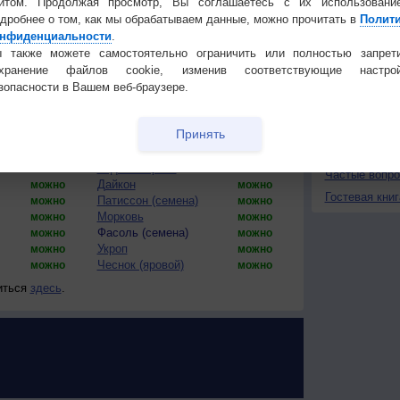
йтом. Продолжая просмотр, Вы соглашаетесь с их использовани
дробнее о том, как мы обрабатываем данные, можно прочитать в
Полит
11
11
11
11
10
10
10
10
нфиденциальности
.
Установите
 также можете самостоятельно ограничить или полностью запрет
охранение файлов cookie, изменив соответствующие настрой
КОНТАКТ
зопасности в Вашем веб-браузере.
товая версия)
О проекте
Принять
Сажать?
Культура
Сажать?
Политика
Перец (рассада)
конфиденциа
можно
можно
Редька черная
можно
можно
Частые вопр
Дайкон
можно
можно
Гостевая книг
Патиссон (семена)
можно
можно
Морковь
можно
можно
Фасоль (семена)
можно
можно
Укроп
можно
можно
Чеснок (яровой)
можно
можно
иться
здесь
.