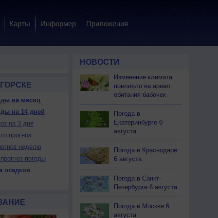
Карты
Информер
Приложения
НОВОСТИ
Изменение климата
ОГОРСКЕ
повлияло на ареал
обитания бабочек
оды на месяц
ды на 14 дней
 вс
10 пн
10 пн
10 пн
10 пн
11 вт
11 вт
11 вт
11 вт
Погода в
чер
Ночь
Утро
День
Вечер
Ночь
Утро
День
Вечер
Екатеринбурге 6
оз на 3 дня
августа
то прогноз
огноз неделю
Погода в Краснодаре
прогноз погоды
6 августа
а осадков
Да
Да
Да
Нет
Да
Да
Да
Нет
Да
Погода в Санкт-
ет
Можно
Нет
Можно
Можно
Нет
Нет
Можно
Можно
Петербурге 6 августа
ВАНИЕ
Погода в Москве 6
17
+13
+13
+27
+19
+15
+15
+32
+23
августа