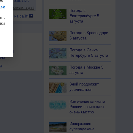
ем.
ике
10
10
10
10
10
10
10
10
10
Погода в
Екатеринбурге 5
 погоду на сайт
ить
августа
ки
Ы
Погода в Краснодаре
5 августа
Погода в Санкт-
льности
Петербурге 5 августа
осы
а
Погода в Москве 5
августа
Зной продолжит
усиливаться
Изменение климата
России происходит
очень быстро
Извержение
супервулкана