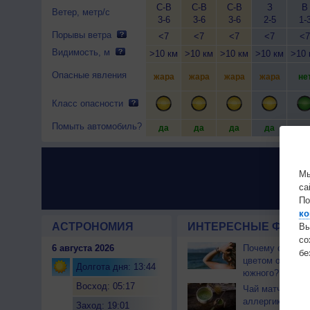
С-В
С-В
С-В
З
В
Ветер, метр/с
3-6
3-6
3-6
2-5
1-
Порывы ветра
<7
<7
<7
<7
<7
Видимость, м
>10 км
>10 км
>10 км
>10 км
>10 
Опасные явления
жара
жара
жара
жара
не
Класс опасности
Помыть автомобиль?
да
да
да
да
да
Мы
са
По
ко
АСТРОНОМИЯ
ИНТЕРЕСНЫЕ ФАКТЫ
Вы
с
6 августа 2026
Почему северны
бе
цветом отличае
Долгота дня: 13:44
южного?
Восход: 05:17
Чай матча може
аллергикам
Заход: 19:01