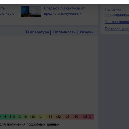
О проекте
ить
Спасают ли кактусы от
Политика
оскливую
вредного излучения?
конфиденциа
Частые вопр
Гостевая книг
Температура
Облачность
Осадки
 для получения подробных данных