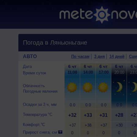
Погода в Ляньюньгане
АВТО
По часам
3 дня
14 дней
Сам
6 чт
6 чт
6 чт
6 чт
6 ч
Дата
11:00
14:00
17:00
20:00
23:
Время суток
Облачность
Погодные явления
Осадки за 3 ч, мм
0.0
0.0
0.0
0.0
0.
Температура °C
+32
+33
+31
+28
+2
Комфорт,°C
+37
+38
+37
+30
+3
Прирост снега, см
0
0
0
0
0