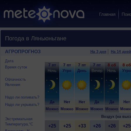
Главная
Пои
Погода в Ляньюньгане
АГРОПРОГНОЗ
На 3 дня
На 14 дней
Дата
7 пт
7 пт
7 пт
7 пт
8 сб
8 сб
Время суток
Ночь
Утро
День
Вечер
Ночь
Утро
Облачность
Явления
Надо ли поливать?
Да
Нет
Нет
Да
Да
Нет
Надо ли укрывать?
Можно
Можно
Можно
Можно
Можно
Можн
Воздух (на выс
Экстремальная
Температура,°C
+25
+25
+33
+26
+26
+25