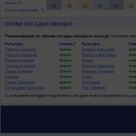
почвы,°C
22
22
21
21
21
21
Влагосодержание, %
СРОКИ ПОСАДКИ ОВОЩЕЙ
Рекомендации по срокам посадки овощных культур
(тестовая вер
Культура
Сажать?
Культура
Саж
Томаты (семена)
Томаты (рассада)
можно
мож
Капуста (семена)
Капуста (рассада)
можно
мож
Редька зеленая
Редис
можно
мож
Огурцы (семена)
Огурцы (рассада)
можно
мож
Тыква (семена)
Кабачки (семена)
можно
мож
Свекла
Горох
можно
мож
Салат листовой
Петрушка
можно
мож
Сельдерей (рассада)
Лук (семена)
можно
мож
С описанием методики подготовки к посадке можно ознакомиться
зде