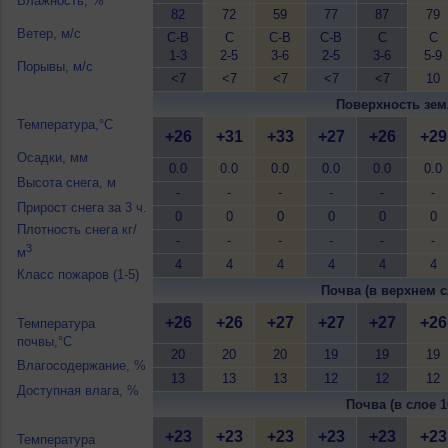
Влажность, %
82
72
59
77
87
79
Ветер, м/с
С-В
С
С-В
С-В
С
С
1-3
2-5
3-6
2-5
3-6
5-9
Порывы, м/с
<7
<7
<7
<7
<7
10
Поверхность зем
Температура,°C
+26
+31
+33
+27
+26
+29
Осадки, мм
0.0
0.0
0.0
0.0
0.0
0.0
Высота снега, м
-
-
-
-
-
-
Прирост снега за 3 ч.
0
0
0
0
0
0
Плотность снега кг/
-
-
-
-
-
-
3
м
4
4
4
4
4
4
Класс пожаров (1-5)
Почва (в верхнем с
+26
+26
+27
+27
+27
+26
Температура
почвы,°C
20
20
20
19
19
19
Влагосодержание, %
13
13
13
12
12
12
Доступная влага, %
Почва (в слое 1
+23
+23
+23
+23
+23
+23
Температура