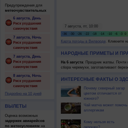
Предупреждения для
метеочувствительных
6 августа, День
Риск ухудшения
самочувствия
7 августа, Ночь
Карта погоды в Вилворде
. Кликните н
Риск ухудшения
самочувствия
НАРОДНЫЕ ПРИМЕТЫ И ПР
7 августа, День
Риск ухудшения
На 6 августа
: Праздник жатвы. Почти
самочувствия
сбора черемухи, заготавливают берез
8 августа, Ночь
ИНТЕРЕСНЫЕ ФАКТЫ О ЗД
Риск ухудшения
самочувствия
Почему северный загар
цветом отличается от
Подробно на 10 дней
южного?
Чай матча может помочь
ВЫЛЕТЫ
аллергикам
Оценка возможных
задержек авиарейсов
Кому нельзя есть
по метеоусловиям
на
окрошку?