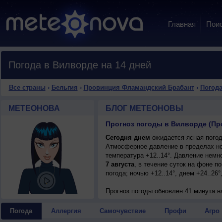
Главная
Пои
Погода в Вилворде на 14 дней
Все страны
›
Бельгия
›
Провинция Фламандский Брабант
›
Погода
МЕТЕОНОВА
БЛОГ МЕТЕОНОВЫ
Сегодня днем
ожидается ясная погода
Атмосферное давление в пределах но
температура +12..14°. Давление немн
7 августа
, в течение суток на фоне 
погода; ночью +12..14°, днем +24..26°
Прогноз погоды
обновлен 41 минута н
Погода
Аллергия
Самочувствие
Профи
Агро