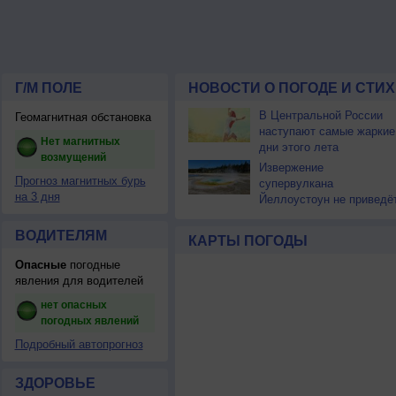
Г/М ПОЛЕ
НОВОСТИ О ПОГОДЕ И СТИ
В Центральной России
Геомагнитная обстановка
наступают самые жаркие
Нет магнитных
дни этого лета
возмущений
Извержение
Прогноз магнитных бурь
супервулкана
на 3 дня
Йеллоустоун не приведё
к уничтожению
цивилизации
ВОДИТЕЛЯМ
КАРТЫ ПОГОДЫ
Опасные
погодные
явления для водителей
нет опасных
погодных явлений
Подробный автопрогноз
ЗДОРОВЬЕ