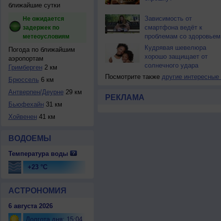
ближайшие сутки
Зависимость от
Не ожидается
смартфона ведёт к
задержек по
проблемам со здоровьем
метеоусловиям
Кудрявая шевелюра
Погода по ближайшим
хорошо защищает от
аэропортам
солнечного удара
Гримберген
2 км
Посмотрите также
другие интересные
Брюссель
6 км
Антверпен/Деурне
29 км
РЕКЛАМА
Бьюфехайн
31 км
Хойвенен
41 км
ВОДОЕМЫ
Температура воды
+23 °C
АСТРОНОМИЯ
6 августа 2026
Долгота дня: 15:04