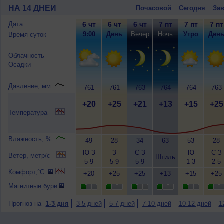
НА 14 ДНЕЙ
Почасовой
Сегодня
Зав
Дата
6 чт
6 чт
6 чт
7 пт
7 пт
7 пт
9:00
День
Вечер
Ночь
Утро
Ден
Время суток
Облачность
Осадки
Давление
, мм.
761
761
763
764
764
763
+20
+25
+21
+13
+15
+25
Температура
Влажность, %
49
28
34
63
53
28
Ю-З
З
С-З
Ю
С-З
Ветер, метр/с
Штиль
5-9
5-9
5-9
1-3
2-5
Комфорт,°C
+20
+25
+25
+13
+15
+25
Магнитные бури
Прогноз на
1-3 дня
3-5 дней
5-7 дней
7-10 дней
10-12 дней
1