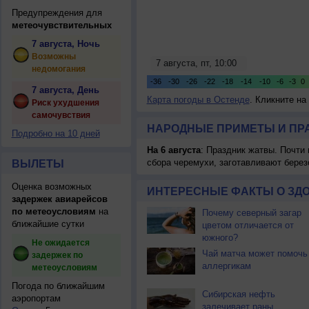
Предупреждения для
метеочувствительных
7 августа, Ночь
Возможны
недомогания
7 августа, День
Карта погоды в Остенде
. Кликните на
Риск ухудшения
самочувствия
НАРОДНЫЕ ПРИМЕТЫ И ПР
Подробно на 10 дней
На 6 августа
: Праздник жатвы. Почти
сбора черемухи, заготавливают берез
ВЫЛЕТЫ
Оценка возможных
ИНТЕРЕСНЫЕ ФАКТЫ О ЗД
задержек авиарейсов
по метеоусловиям
на
Почему северный загар
ближайшие сутки
цветом отличается от
южного?
Не ожидается
Чай матча может помочь
задержек по
аллергикам
метеоусловиям
Погода по ближайшим
Сибирская нефть
аэропортам
залечивает раны