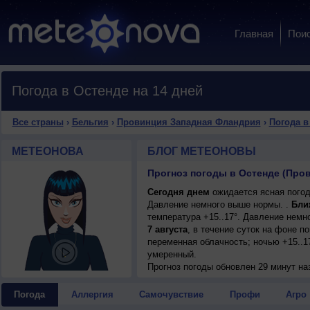
Главная
Пои
Погода в Остенде на 14 дней
Все страны
›
Бельгия
›
Провинция Западная Фландрия
›
Погода в
МЕТЕОНОВА
БЛОГ МЕТЕОНОВЫ
Прогноз погоды в Остенде (Про
Сегодня днем
ожидается ясная погода
Давление немного выше нормы. .
Бли
температура +15..17°. Давление немн
7 августа
, в течение суток на фоне 
переменная облачность; ночью +15..17
умеренный.
Прогноз погоды
обновлен 29 минут на
Погода
Аллергия
Самочувствие
Профи
Агро