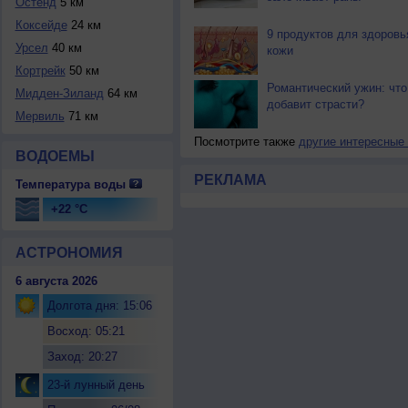
Остенд
5 км
Коксейде
24 км
9 продуктов для здоровь
Урсел
40 км
кожи
Кортрейк
50 км
Романтический ужин: что
Мидден-Зиланд
64 км
добавит страсти?
Мервиль
71 км
Посмотрите также
другие интересные
ВОДОЕМЫ
РЕКЛАМА
Температура воды
+22 °C
АСТРОНОМИЯ
6 августа 2026
Долгота дня: 15:06
Восход: 05:21
Заход: 20:27
23-й лунный день