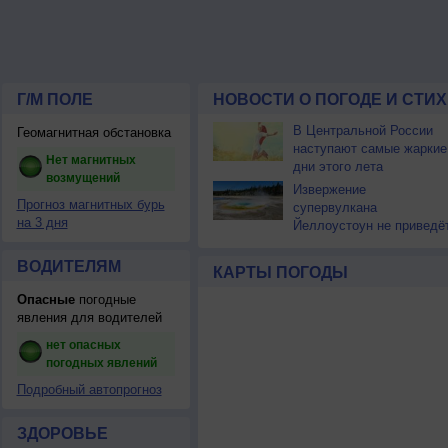
Г/М ПОЛЕ
НОВОСТИ О ПОГОДЕ И СТИ
В Центральной России
Геомагнитная обстановка
наступают самые жаркие
Нет магнитных
дни этого лета
возмущений
Извержение
Прогноз магнитных бурь
супервулкана
на 3 дня
Йеллоустоун не приведё
к уничтожению
цивилизации
ВОДИТЕЛЯМ
КАРТЫ ПОГОДЫ
Опасные
погодные
явления для водителей
нет опасных
погодных явлений
Подробный автопрогноз
ЗДОРОВЬЕ