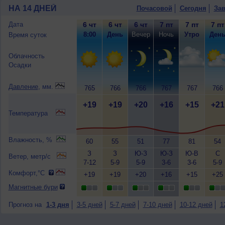
НА 14 ДНЕЙ
Почасовой
Сегодня
Зав
Дата
6 чт
6 чт
6 чт
7 пт
7 пт
7 пт
8:00
День
Вечер
Ночь
Утро
Ден
Время суток
Облачность
Осадки
Давление
, мм.
765
766
766
767
767
766
+19
+19
+20
+16
+15
+21
Температура
Влажность, %
60
55
51
77
81
54
З
З
Ю-З
Ю-З
Ю-В
С
Ветер, метр/с
7-12
5-9
5-9
3-6
3-6
5-9
Комфорт,°C
+19
+19
+20
+16
+15
+25
Магнитные бури
Прогноз на
1-3 дня
3-5 дней
5-7 дней
7-10 дней
10-12 дней
1