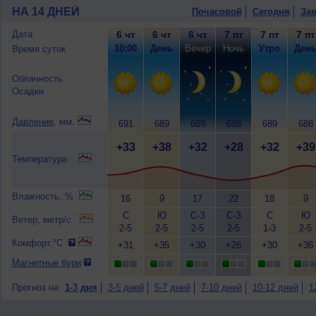
НА 14 ДНЕЙ
Почасовой
Сегодня
Зав
Дата
6 чт
6 чт
6 чт
7 пт
7 пт
7 пт
10:00
День
Вечер
Ночь
Утро
Ден
Время суток
Облачность
Осадки
Давление
, мм.
691
689
689
688
689
688
+33
+38
+32
+28
+32
+39
Температура
Влажность, %
16
9
17
22
18
9
С
Ю
С-З
С-З
С
Ю
Ветер, метр/с
2-5
2-5
2-5
2-5
1-3
2-5
Комфорт,°C
+31
+35
+30
+26
+30
+36
Магнитные бури
Прогноз на
1-3 дня
3-5 дней
5-7 дней
7-10 дней
10-12 дней
1