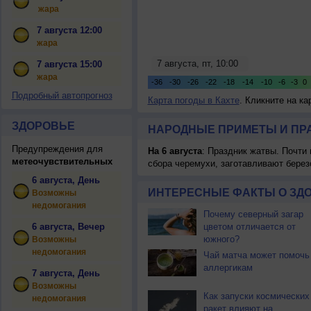
жара
7 августа 12:00
жара
7 августа 15:00
жара
Подробный автопрогноз
Карта погоды в Кахте
. Кликните на к
ЗДОРОВЬЕ
НАРОДНЫЕ ПРИМЕТЫ И ПР
Предупреждения для
На 6 августа
: Праздник жатвы. Почти
метеочувствительных
сбора черемухи, заготавливают берез
6 августа, День
ИНТЕРЕСНЫЕ ФАКТЫ О ЗД
Возможны
недомогания
Почему северный загар
6 августа, Вечер
цветом отличается от
южного?
Возможны
недомогания
Чай матча может помочь
аллергикам
7 августа, День
Возможны
Как запуски космических
недомогания
ракет влияют на