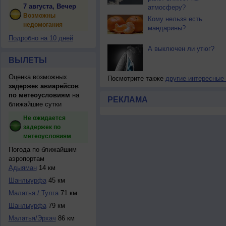
7 августа, Вечер
атмосферу?
Возможны
Кому нельзя есть
недомогания
мандарины?
Подробно на 10 дней
А выключен ли утюг?
ВЫЛЕТЫ
Оценка возможных
Посмотрите также
другие интересные
задержек авиарейсов
по метеоусловиям
на
РЕКЛАМА
ближайшие сутки
Не ожидается
задержек по
метеоусловиям
Погода по ближайшим
аэропортам
Адыяман
14 км
Шанлыурфа
45 км
Малатья / Тулга
71 км
Шанлыурфа
79 км
Малатья/Эрхач
86 км