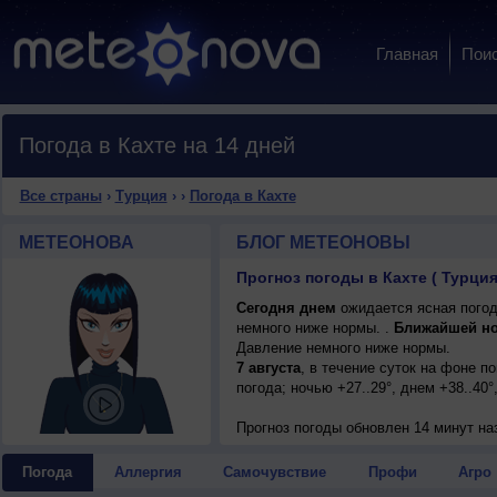
Главная
Пои
Погода в Кахте на 14 дней
Все страны
›
Турция
›
›
Погода в Кахте
МЕТЕОНОВА
БЛОГ МЕТЕОНОВЫ
Прогноз погоды в Кахте ( Турция
Сегодня днем
ожидается ясная погода
немного ниже нормы. .
Ближайшей н
Давление немного ниже нормы.
7 августа
, в течение суток на фоне 
погода; ночью +27..29°, днем +38..40°
Прогноз погоды
обновлен 14 минут на
Погода
Аллергия
Самочувствие
Профи
Агро