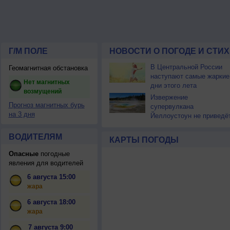
Г/М ПОЛЕ
НОВОСТИ О ПОГОДЕ И СТИ
В Центральной России
Геомагнитная обстановка
наступают самые жаркие
Нет магнитных
дни этого лета
возмущений
Извержение
Прогноз магнитных бурь
супервулкана
на 3 дня
Йеллоустоун не приведё
к уничтожению
цивилизации
ВОДИТЕЛЯМ
КАРТЫ ПОГОДЫ
Опасные
погодные
явления для водителей
6 августа 15:00
жара
6 августа 18:00
жара
7 августа 9:00