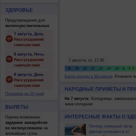
ЗДОРОВЬЕ
Предупреждения для
метеочувствительных
7 августа, День
Риск ухудшения
самочувствия
8 августа, Ночь
Риск ухудшения
самочувствия
8 августа, День
Карта погоды в Щучинске
. Кликните н
Риск ухудшения
самочувствия
НАРОДНЫЕ ПРИМЕТЫ И ПР
Подробно на 10 дней
На 7 августа
: Холодницы, зимоуказат
зима холодная.
ВЫЛЕТЫ
ИНТЕРЕСНЫЕ ФАКТЫ О ЗД
Оценка возможных
задержек авиарейсов
Почему северный загар
по метеоусловиям
на
цветом отличается от
ближайшие сутки