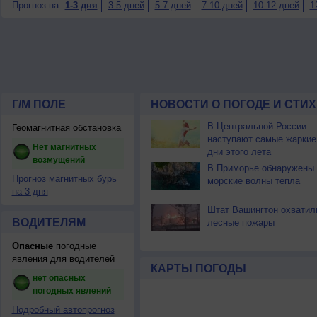
Прогноз на
1-3 дня
3-5 дней
5-7 дней
7-10 дней
10-12 дней
1
Г/М ПОЛЕ
НОВОСТИ О ПОГОДЕ И СТИ
В Центральной России
Геомагнитная обстановка
наступают самые жаркие
Нет магнитных
дни этого лета
возмущений
В Приморье обнаружены
Прогноз магнитных бурь
морские волны тепла
на 3 дня
Штат Вашингтон охватил
ВОДИТЕЛЯМ
лесные пожары
Опасные
погодные
явления для водителей
КАРТЫ ПОГОДЫ
нет опасных
погодных явлений
Подробный автопрогноз