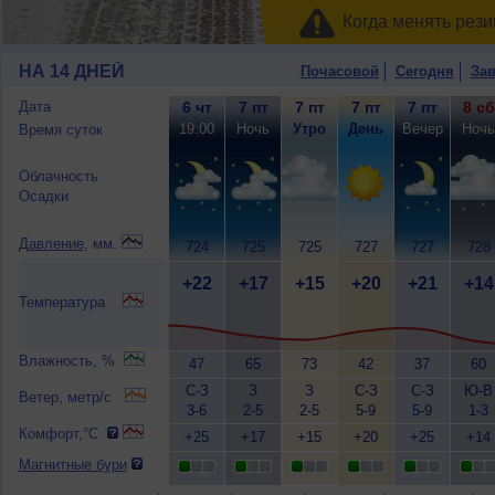
Когда менять рези
НА 14 ДНЕЙ
Почасовой
Сегодня
Зав
Дата
6 чт
7 пт
7 пт
7 пт
7 пт
8 сб
19:00
Ночь
Утро
День
Вечер
Ночь
Время суток
Облачность
Осадки
Давление
, мм.
724
725
725
727
727
728
+22
+17
+15
+20
+21
+14
Температура
Влажность, %
47
65
73
42
37
60
С-З
З
З
С-З
С-З
Ю-В
Ветер, метр/с
3-6
2-5
2-5
5-9
5-9
1-3
Комфорт,°C
+25
+17
+15
+20
+25
+14
Магнитные бури