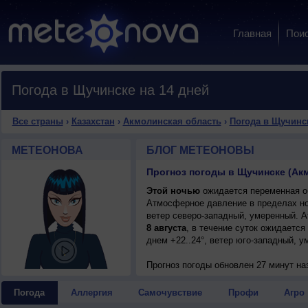
Главная
Пои
Погода в Щучинске на 14 дней
Все страны
›
Казахстан
›
Акмолинская область
›
Погода в Щучинс
МЕТЕОНОВА
БЛОГ МЕТЕОНОВЫ
Прогноз погоды в Щучинске (Акм
Этой ночью
ожидается переменная об
Атмосферное давление в пределах н
ветер северо-западный, умеренный. 
8 августа
, в течение суток ожидается
днем +22..24°, ветер юго-западный, у
Прогноз погоды
обновлен 27 минут на
Погода
Аллергия
Самочувствие
Профи
Агро