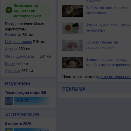
южного?
Не ожидается
Чай матча может помочь
задержек по
аллергикам
метеоусловиям
Погода по ближайшим
Что не нужно есть, чтоб
аэропортам
не болеть?
Кокшетау
60 км
Петропавловск
215 км
Почему глазам не
страшен мороз?
Астана
230 км
Омск (Центральный...
304 км
Выявлена связь между
Ишим
359 км
жарой и плохим зрением
Аркалык
367 км
Посмотрите также
другие интересные
ВОДОЕМЫ
РЕКЛАМА
Температура воды
+13 °C
АСТРОНОМИЯ
6 августа 2026