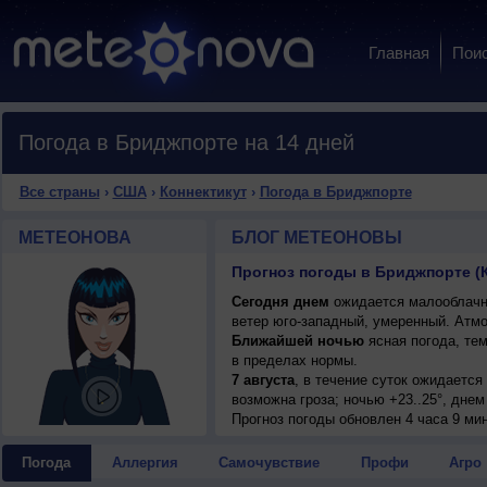
Главная
Пои
Погода в Бриджпорте на 14 дней
Все страны
›
США
›
Коннектикут
›
Погода в Бриджпорте
МЕТЕОНОВА
БЛОГ МЕТЕОНОВЫ
Прогноз погоды в Бриджпорте (
Сегодня днем
ожидается малооблачна
ветер юго-западный, умеренный. Атм
Ближайшей ночью
ясная погода, те
в пределах нормы.
7 августа
, в течение суток ожидаетс
возможна гроза; ночью +23..25°, днем 
Прогноз погоды
обновлен 4 часа 9 мин
Погода
Аллергия
Самочувствие
Профи
Агро