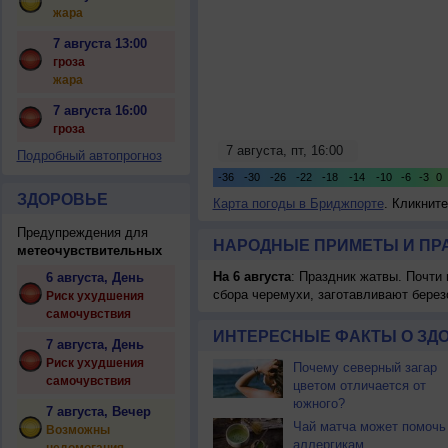
жара
7 августа 13:00
гроза
жара
7 августа 16:00
гроза
Подробный автопрогноз
ЗДОРОВЬЕ
Карта погоды в Бриджпорте
. Кликнит
Предупреждения для
НАРОДНЫЕ ПРИМЕТЫ И ПР
метеочувствительных
На 6 августа
: Праздник жатвы. Почти
6 августа, День
сбора черемухи, заготавливают берез
Риск ухудшения
самочувствия
ИНТЕРЕСНЫЕ ФАКТЫ О ЗД
7 августа, День
Риск ухудшения
Почему северный загар
самочувствия
цветом отличается от
южного?
7 августа, Вечер
Чай матча может помочь
Возможны
аллергикам