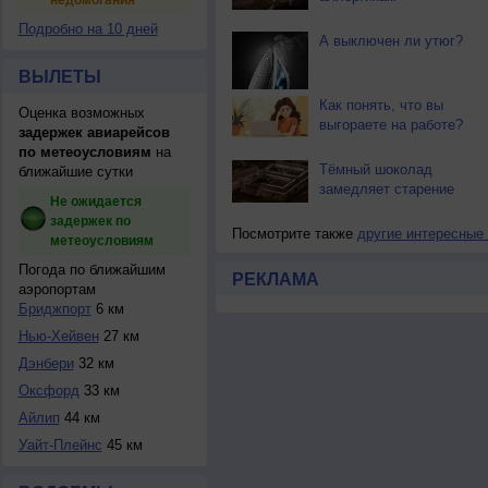
недомогания
Подробно на 10 дней
А выключен ли утюг?
ВЫЛЕТЫ
Как понять, что вы
Оценка возможных
выгораете на работе?
задержек авиарейсов
по метеоусловиям
на
Тёмный шоколад
ближайшие сутки
замедляет старение
Не ожидается
задержек по
Посмотрите также
другие интересные
метеоусловиям
Погода по ближайшим
РЕКЛАМА
аэропортам
Бриджпорт
6 км
Нью-Хейвен
27 км
Дэнбери
32 км
Оксфорд
33 км
Айлип
44 км
Уайт-Плейнс
45 км