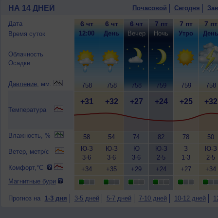
НА 14 ДНЕЙ
Почасовой
Сегодня
Зав
Дата
6 чт
6 чт
6 чт
7 пт
7 пт
7 пт
12:00
День
Вечер
Ночь
Утро
Ден
Время суток
Облачность
Осадки
Давление
, мм.
758
758
758
759
759
758
+31
+32
+27
+24
+25
+32
Температура
Влажность, %
58
54
74
82
78
50
Ю-З
Ю-З
Ю
Ю-З
З
Ю-З
Ветер, метр/с
3-6
3-6
3-6
2-5
1-3
2-5
Комфорт,°C
+34
+35
+29
+24
+27
+34
Магнитные бури
Прогноз на
1-3 дня
3-5 дней
5-7 дней
7-10 дней
10-12 дней
1