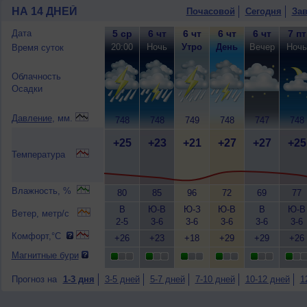
НА 14 ДНЕЙ
Почасовой
Сегодня
Зав
Дата
5 ср
6 чт
6 чт
6 чт
6 чт
7 пт
20:00
Ночь
Утро
День
Вечер
Ночь
Время суток
Облачность
Осадки
Давление
, мм.
748
748
749
748
747
748
+25
+23
+21
+27
+27
+25
Температура
Влажность, %
80
85
96
72
69
77
В
Ю-В
Ю-З
Ю-В
В
Ю-В
Ветер, метр/с
2-5
3-6
3-6
3-6
3-6
3-6
Комфорт,°C
+26
+23
+18
+29
+29
+26
Магнитные бури
Прогноз на
1-3 дня
3-5 дней
5-7 дней
7-10 дней
10-12 дней
1