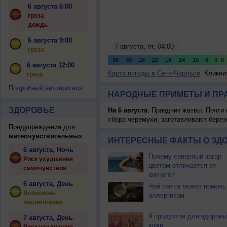
6 августа 6:00
гроза
дождь
6 августа 9:00
гроза
6 августа 12:00
Карта погоды в Сент-Чарльсе
. Кликни
гроза
Подробный автопрогноз
НАРОДНЫЕ ПРИМЕТЫ И ПР
ЗДОРОВЬЕ
На 6 августа
: Праздник жатвы. Почти
сбора черемухи, заготавливают берез
Предупреждения для
метеочувствительных
ИНТЕРЕСНЫЕ ФАКТЫ О ЗД
6 августа, Ночь
Почему северный загар
Риск ухудшения
цветом отличается от
самочувствия
южного?
6 августа, День
Чай матча может помочь
Возможны
аллергикам
недомогания
9 продуктов для здоровь
7 августа, День
кожи