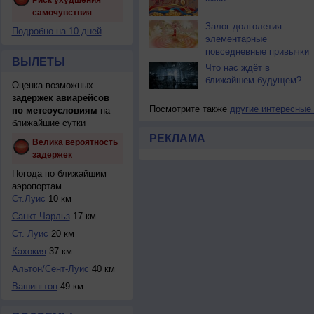
Риск ухудшения
самочувствия
Залог долголетия —
Подробно на 10 дней
элементарные
повседневные привычки
ВЫЛЕТЫ
Что нас ждёт в
ближайшем будущем?
Оценка возможных
задержек авиарейсов
Посмотрите также
другие интересные
по метеоусловиям
на
ближайшие сутки
РЕКЛАМА
Велика вероятность
задержек
Погода по ближайшим
аэропортам
Ст.Луис
10 км
Санкт Чарльз
17 км
Ст. Луис
20 км
Кахокия
37 км
Альтон/Сент-Луис
40 км
Вашингтон
49 км