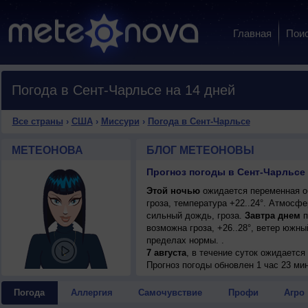
Главная
Пои
Погода в Сент-Чарльсе на 14 дней
Все страны
›
США
›
Миссури
›
Погода в Сент-Чарльсе
МЕТЕОНОВА
БЛОГ МЕТЕОНОВЫ
Прогноз погоды в Сент-Чарльсе
Этой ночью
ожидается переменная о
гроза, температура +22..24°. Атмосф
сильный дождь, гроза.
Завтра днем
п
возможна гроза, +26..28°, ветер южн
пределах нормы. .
7 августа
, в течение суток ожидаетс
возможна гроза; ночью +24..26°, днем
Прогноз погоды
обновлен 1 час 23 ми
Погода
Аллергия
Самочувствие
Профи
Агро