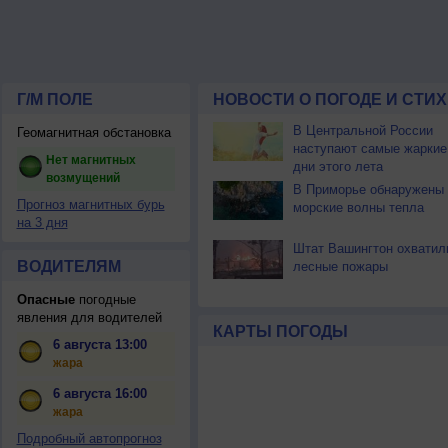
Г/М ПОЛЕ
НОВОСТИ О ПОГОДЕ И СТИ
В Центральной России
Геомагнитная обстановка
наступают самые жаркие
Нет магнитных
дни этого лета
возмущений
В Приморье обнаружены
Прогноз магнитных бурь
морские волны тепла
на 3 дня
Штат Вашингтон охватил
ВОДИТЕЛЯМ
лесные пожары
Опасные
погодные
явления для водителей
КАРТЫ ПОГОДЫ
6 августа 13:00
жара
6 августа 16:00
жара
Подробный автопрогноз