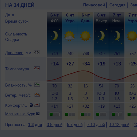
НА 14 ДНЕЙ
Почасовой
Сегодня
Зав
Дата
6 чт
6 чт
6 чт
6 чт
7 пт
7 пт
4:00
Утро
День
Вечер
Ночь
Утро
Время суток
Облачность
Осадки
Давление
, мм.
749
749
748
749
751
752
+14
+27
+34
+19
+13
+25
Температура
Влажность, %
70
32
16
54
70
26
Ю-В
З
З
Ю-В
Ю
Ю-З
Ветер, метр/с
1-3
1-3
1-3
1-3
1-3
2-5
Комфорт,°C
+14
+27
+32
+19
+13
+25
Магнитные бури
Прогноз на
1-3 дня
3-5 дней
5-7 дней
7-10 дней
10-12 дней
1