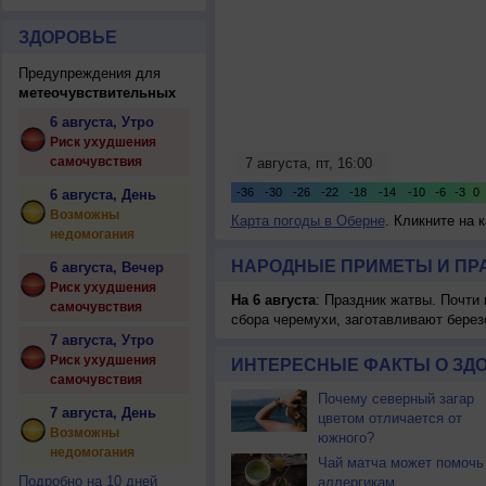
ЗДОРОВЬЕ
Предупреждения для
метеочувствительных
6 августа, Утро
Риск ухудшения
самочувствия
6 августа, День
Возможны
Карта погоды в Оберне
. Кликните на 
недомогания
НАРОДНЫЕ ПРИМЕТЫ И ПР
6 августа, Вечер
Риск ухудшения
На 6 августа
: Праздник жатвы. Почти
самочувствия
сбора черемухи, заготавливают берез
7 августа, Утро
Риск ухудшения
ИНТЕРЕСНЫЕ ФАКТЫ О ЗД
самочувствия
Почему северный загар
7 августа, День
цветом отличается от
Возможны
южного?
недомогания
Чай матча может помочь
Подробно на 10 дней
аллергикам