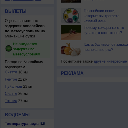
Грязнейшие вещи,
ВЫЛЕТЫ
которые вы трогаете
Оценка возможных
каждый день
задержек авиарейсов
Почему комары кого-то
по метеоусловиям
на
кусают, а кого-то нет?
ближайшие сутки
Не ожидается
Как избавиться от запаха
задержек по
чеснока изо рта?
метеоусловиям
Посмотрите также
другие интересные
Погода по ближайшим
аэропортам
Сиэттл
18 км
РЕКЛАМА
Рентон
21 км
Пуйаллап
23 км
Сиэттл
26 км
Такома
27 км
ВОДОЕМЫ
Температура воды