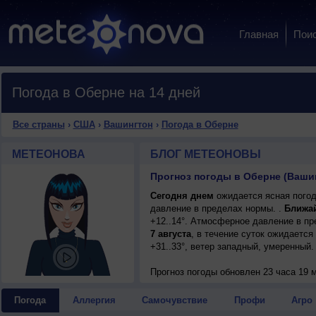
Главная
Пои
Погода в Оберне на 14 дней
Все страны
›
США
›
Вашингтон
›
Погода в Оберне
МЕТЕОНОВА
БЛОГ МЕТЕОНОВЫ
Прогноз погоды в Оберне (Ваши
Сегодня днем
ожидается ясная погод
давление в пределах нормы. .
Ближа
+12..14°. Атмосферное давление в п
7 августа
, в течение суток ожидается
+31..33°, ветер западный, умеренный.
Прогноз погоды
обновлен 23 часа 19 м
Погода
Аллергия
Самочувствие
Профи
Агро