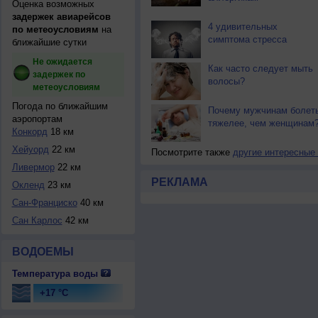
Оценка возможных
задержек авиарейсов
4 удивительных
по метеоусловиям
на
симптома стресса
ближайшие сутки
Не ожидается
Как часто следует мыть
задержек по
волосы?
метеоусловиям
Погода по ближайшим
Почему мужчинам болет
аэропортам
тяжелее, чем женщинам
Конкорд
18 км
Хейуорд
22 км
Посмотрите также
другие интересные
Ливермор
22 км
РЕКЛАМА
Оклeнд
23 км
Сан-Франциско
40 км
Сан Карлос
42 км
ВОДОЕМЫ
Температура воды
+17 °C