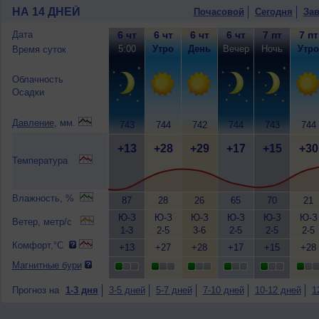
НА 14 ДНЕЙ
Почасовой
Сегодня
Зав
Дата
6 чт
6 чт
6 чт
6 чт
7 пт
7 пт
5:00
Утро
День
Вечер
Ночь
Утро
Время суток
Облачность
Осадки
Давление
, мм.
743
744
742
744
743
744
+13
+28
+29
+17
+15
+30
Температура
Влажность, %
87
28
26
65
70
21
Ю-З
Ю-З
Ю-З
Ю-З
Ю-З
Ю-З
Ветер, метр/с
1-3
2-5
3-6
2-5
2-5
2-5
Комфорт,°C
+13
+27
+28
+17
+15
+28
Магнитные бури
Прогноз на
1-3 дня
3-5 дней
5-7 дней
7-10 дней
10-12 дней
1