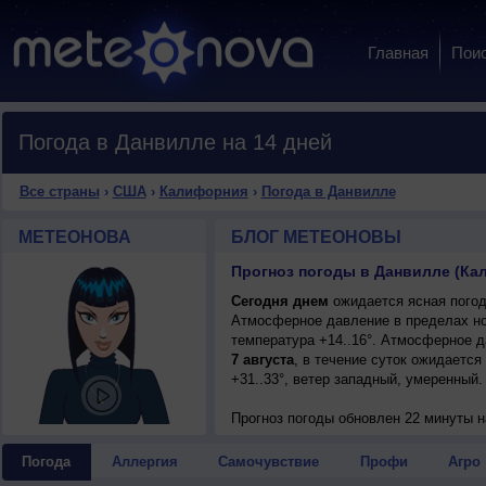
Главная
Пои
Погода в Данвилле на 14 дней
Все страны
›
США
›
Калифорния
›
Погода в Данвилле
МЕТЕОНОВА
БЛОГ МЕТЕОНОВЫ
Прогноз погоды в Данвилле (К
Сегодня днем
ожидается ясная погода
Атмосферное давление в пределах но
температура +14..16°. Атмосферное 
7 августа
, в течение суток ожидается
+31..33°, ветер западный, умеренный.
Прогноз погоды
обновлен 22 минуты н
Погода
Аллергия
Самочувствие
Профи
Агро