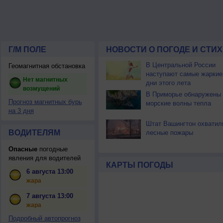
Г/М ПОЛЕ
НОВОСТИ О ПОГОДЕ И СТИ
В Центральной России
Геомагнитная обстановка
наступают самые жаркие
Нет магнитных
дни этого лета
возмущений
В Приморье обнаружены
Прогноз магнитных бурь
морские волны тепла
на 3 дня
Штат Вашингтон охватил
ВОДИТЕЛЯМ
лесные пожары
Опасные
погодные
явления для водителей
КАРТЫ ПОГОДЫ
6 августа 13:00
жара
7 августа 13:00
жара
Подробный автопрогноз