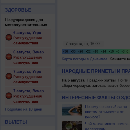
ЗДОРОВЬЕ
Предупреждения для
метеочувствительных
6 августа, Утро
Риск ухудшения
самочувствия
6 августа, Вечер
Риск ухудшения
Карта погоды в Данвилле
. Кликните н
самочувствия
НАРОДНЫЕ ПРИМЕТЫ И ПР
7 августа, Утро
Риск ухудшения
На 6 августа
: Праздник жатвы. Почти
самочувствия
сбора черемухи, заготавливают берез
7 августа, Вечер
Риск ухудшения
ИНТЕРЕСНЫЕ ФАКТЫ О ЗД
самочувствия
Почему северный загар
Подробно на 10 дней
цветом отличается от
южного?
ВЫЛЕТЫ
Чай матча может помочь
аллергикам