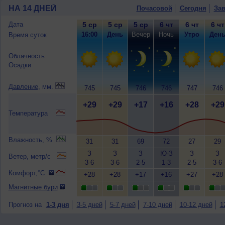
НА 14 ДНЕЙ
Почасовой
Сегодня
Зав
Дата
5 ср
5 ср
5 ср
6 чт
6 чт
6 чт
16:00
День
Вечер
Ночь
Утро
Ден
Время суток
Облачность
Осадки
Давление
, мм.
745
745
746
746
747
746
+29
+29
+17
+16
+28
+29
Температура
Влажность, %
31
31
69
72
27
29
З
З
З
Ю-З
З
З
Ветер, метр/с
3-6
3-6
2-5
1-3
2-5
3-6
Комфорт,°C
+28
+28
+17
+16
+27
+28
Магнитные бури
Прогноз на
1-3 дня
3-5 дней
5-7 дней
7-10 дней
10-12 дней
1