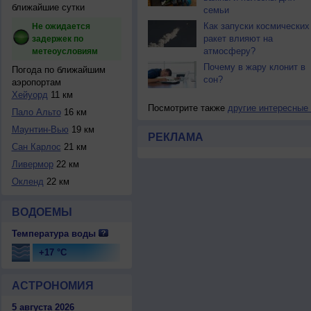
ближайшие сутки
семьи
Как запуски космических
Не ожидается
ракет влияют на
задержек по
атмосферу?
метеоусловиям
Почему в жару клонит в
Погода по ближайшим
сон?
аэропортам
Хейуорд
11 км
Посмотрите также
другие интересные
Пало Альто
16 км
Маунтин-Вью
19 км
РЕКЛАМА
Сан Карлос
21 км
Ливермор
22 км
Оклeнд
22 км
ВОДОЕМЫ
Температура воды
+17 °C
АСТРОНОМИЯ
5 августа 2026