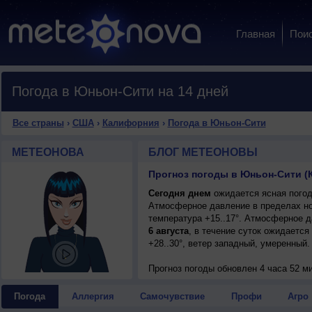
Главная
Пои
Погода в Юньон-Сити на 14 дней
Все страны
›
США
›
Калифорния
›
Погода в Юньон-Сити
МЕТЕОНОВА
БЛОГ МЕТЕОНОВЫ
Прогноз погоды в Юньон-Сити 
Сегодня днем
ожидается ясная погода
Атмосферное давление в пределах но
температура +15..17°. Атмосферное 
6 августа
, в течение суток ожидается
+28..30°, ветер западный, умеренный.
Прогноз погоды
обновлен 4 часа 52 м
Погода
Аллергия
Самочувствие
Профи
Агро