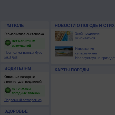
Г/М ПОЛЕ
НОВОСТИ О ПОГОДЕ И СТИ
Зной продолжит
Геомагнитная обстановка
усиливаться
Нет магнитных
возмущений
Извержение
Прогноз магнитных бурь
супервулкана
на 3 дня
Йеллоустоун не приведё
к уничтожению
цивилизации
ВОДИТЕЛЯМ
КАРТЫ ПОГОДЫ
Опасные
погодные
явления для водителей
нет опасных
погодных явлений
Подробный автопрогноз
ЗДОРОВЬЕ