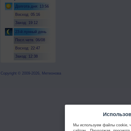
Долгота дня: 13:56
Восход: 05:16
Заход: 19:12
23-й лунный день
Посл.четв. 06/08
Восход: 22:47
Заход: 12:38
Copyright © 2009-2026, Метеонова
Использов
Мы используем файлы cookie, 
сайтом. Продолжая просмотр