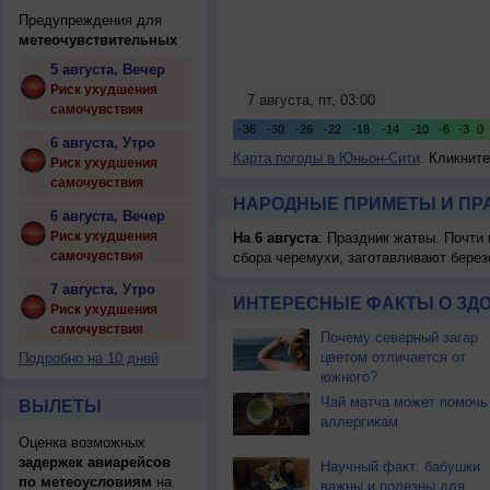
Предупреждения для
метеочувствительных
5 августа, Вечер
Риск ухудшения
самочувствия
6 августа, Утро
Карта погоды в Юньон-Сити
. Кликнит
Риск ухудшения
самочувствия
НАРОДНЫЕ ПРИМЕТЫ И ПР
6 августа, Вечер
Риск ухудшения
На 6 августа
: Праздник жатвы. Почти
самочувствия
сбора черемухи, заготавливают берез
7 августа, Утро
ИНТЕРЕСНЫЕ ФАКТЫ О ЗД
Риск ухудшения
самочувствия
Почему северный загар
цветом отличается от
Подробно на 10 дней
южного?
Чай матча может помочь
ВЫЛЕТЫ
аллергикам
Оценка возможных
задержек авиарейсов
Научный факт: бабушки
по метеоусловиям
на
важны и полезны для