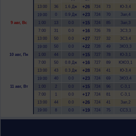
+26
13:00
36
1.6 Дж
724
73
Ю-З,4
+23
0
0.9 Дж
724
70
Зап,4
19:00
+15
9 авг, Вс
1:00
13
0.0
724
85
Зап,3
+16
7:00
31
0.0
726
78
ЗСЗ,3
+27
13:00
50
0.0
727
32
ЗСЗ,4
+22
50
0.0
728
49
ЗЮЗ,3
19:00
+15
10 авг, Пн
1:00
44
0.0
727
78
Ю-З,1
+16
7:00
50
0.8 Дж
727
89
ЮЮЗ,1
+28
13:00
43
0.3 Дж
724
41
Ю-З,4
+23
40
0.0
724
69
ЗЮЗ,4
19:00
+15
11 авг, Вт
1:00
2
0.0
724
96
С-З,1
+17
7:00
1
0.0
724
81
С-З,1
+26
13:00
44
0.0
724
41
Зап,2
+19
19:00
8
0.0
724
75
ССЗ,1