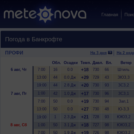
Главная
Пои
Погода в Банкрофте
ПРОФИ
На 3 дня
На 2 нед
Обл.
Осадки
Темп.
Давл.
Вл.
Ветер
+18
6 авг, Чт
7:00
16
0.0
730
66
Штиль
+29
13:00
44
0.0 Дж
729
43
ЗЮЗ,3
+20
19:00
44
2.8 Дж
730
93
ЗСЗ,2
1:00
+17
7 авг, Пт
42
1.0 Дж
730
96
ЗСЗ,1
+19
7:00
50
0.0
730
94
Зап,1
+27
13:00
50
0.0
730
48
Ю-З,3
+21
1
2.3 Дж
728
93
ЮЮЗ,2
19:00
+18
8 авг, Сб
1:00
50
3.1 Дж
727
98
ЮЮЗ,2
+19
7:00
50
1.9 Дж
726
98
ЮЮЗ,2