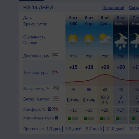
НА 14 ДНЕЙ
Почасовой
Сего
Дата
6 чт
6 чт
6 чт
6 чт
7 п
6:00
Утро
День
Вечер
Ноч
Время суток
Облачность
Осадки
Давление
, мм.
729
730
729
730
73
+15
+18
+29
+20
+1
Температура
Влажность, %
76
66
43
93
96
Ю-З
З
З
Ветер, метр/с
Штиль
Штиль
3-6
2-5
1-
Комфорт,°C
+15
+18
+29
+17
+1
Магнитные бури
Прогноз на
1-3 дня
3-5 дней
5-7 дней
7-10 дней
10-12