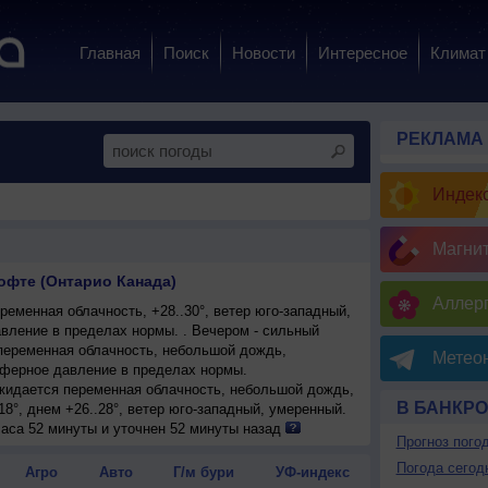
Главная
Поиск
Новости
Интересное
Климат
РЕКЛАМА
Индекс
Магни
офте (Онтарио Канада)
Аллерг
еменная облачность, +28..30°, ветер юго-западный,
ление в пределах нормы. . Вечером - сильный
еременная облачность, небольшой дождь,
Метеон
сферное давление в пределах нормы.
ожидается переменная облачность, небольшой дождь,
В БАНКР
18°, днем +26..28°, ветер юго-западный, умеренный.
часа 52 минуты и уточнен 52 минуты назад
Прогноз пого
Погода сегод
Агро
Авто
Г/м бури
УФ-индекс