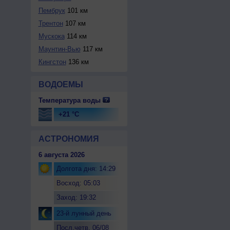
Пембрук
101 км
Трентон
107 км
Мускока
114 км
Маунтин-Вью
117 км
Кингстон
136 км
ВОДОЕМЫ
Температура воды
+21 °C
АСТРОНОМИЯ
6 августа 2026
Долгота дня: 14:29
Восход: 05:03
Заход: 19:32
23-й лунный день
Посл.четв. 06/08