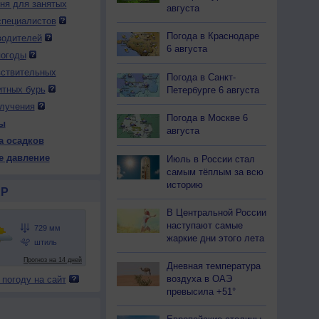
дня для занятых
августа
специалистов
Погода в Краснодаре
водителей
 вс
9 вс
9 вс
10 пн
10 пн
10 пн
10 пн
11 вт
11 вт
6 августа
тро
День
Вечер
Ночь
Утро
День
Вечер
Ночь
Утро
погоды
вствительных
Погода в Санкт-
итных бурь
Петербурге 6 августа
лучения
Погода в Москве 6
ы
26
727
728
727
727
724
724
724
724
августа
а осадков
16
+27
+22
+15
+16
+28
+23
+15
+17
е давление
Июль в России стал
самым тёплым за всю
историю
Р
78
32
49
78
89
41
69
96
81
В Центральной России
З
З
Ю-З
Ю
Ю
Ю-З
Ю-З
С-З
С-З
наступают самые
-6
3-6
3-6
1-3
1-3
3-6
3-6
1-3
1-3
жаркие дни этого лета
16
+27
+25
+15
+16
+28
+24
+15
+17
Дневная температура
воздуха в ОАЭ
 погоду на сайт
превысила +51°