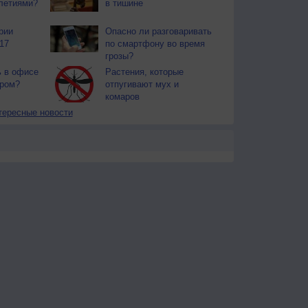
летиями?
в тишине
рии
Опасно ли разговаривать
17
по смартфону во время
грозы?
ь в офисе
Растения, которые
ером?
отпугивают мух и
комаров
тересные новости