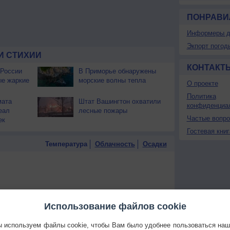
ПОНРАВИ
Информеры д
Экпорт погод
И СТИХИИ
КОНТАКТ
 России
В Приморье обнаружены
ые жаркие
морские волны тепла
О проекте
Политика
мата
Штат Вашингтон охватили
конфиденциа
еал
лесные пожары
Частые вопр
ек
Гостевая книг
Температура
Облачность
Осадки
Использование файлов cookie
 используем файлы cookie, чтобы Вам было удобнее пользоваться на