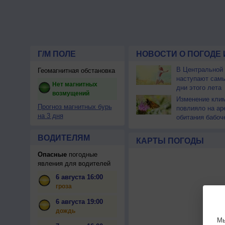
Г/М ПОЛЕ
НОВОСТИ О ПОГОДЕ 
В Центральной
Геомагнитная обстановка
наступают сам
Нет магнитных
дни этого лета
возмущений
Изменение кли
Прогноз магнитных бурь
повлияло на ар
на 3 дня
обитания бабоч
ВОДИТЕЛЯМ
КАРТЫ ПОГОДЫ
Опасные
погодные
явления для водителей
6 августа 16:00
гроза
6 августа 19:00
дождь
Мы