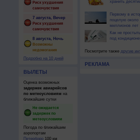
хранить десяти
Риск ухудшения
самочувствия
Первому в исто
7 августа, Вечер
поцелую около 
Риск ухудшения
миллионов лет
самочувствия
Как не простыт
под кондицион
8 августа, Ночь
Возможны
недомогания
Посмотрите также
другие ин
Подробно на 10 дней
РЕКЛАМА
ВЫЛЕТЫ
Оценка возможных
задержек авиарейсов
по метеоусловиям
на
ближайшие сутки
Не ожидается
задержек по
метеоусловиям
Погода по ближайшим
аэропортам
Петерборо
100 км