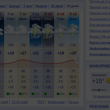
Погода на 3 
дня
Завтра
3 дня
Неделя
10 дней
14 дней
Прогноз для 
Прогноз для 
т
7 пт
7 пт
7 пт
8 сб
8 сб
8 сб
8 сб
9 вс
9
ь
Утро
День
Вечер
Ночь
Утро
День
Вечер
Ночь
У
Агропрогноз 
Для метеочу
Прогноз магн
Индекс УФ-из
Карты погод
0
730
730
728
727
726
724
724
724
7
Инфографик
7
+19
+27
+21
+18
+19
+26
+23
+15
+
Атмосферно
ИНФОРМЕ
94
48
93
98
98
73
70
85
З
Ю
Ю
Ю
Ю
Ю-З
Ю-З
Ю-З
3
1-3
3-6
2-5
2-5
2-5
3-6
3-6
3-6
3
7
+19
+28
+18
+18
+19
+27
+24
+15
+
Установите
 дней
12-14 дней
RSS
Мобильная
Печать
РЕКЛАМА