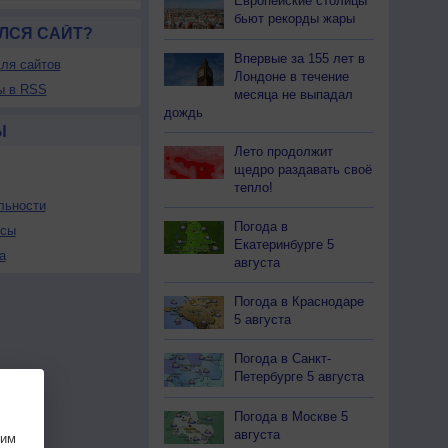
Европейские столицы
бьют рекорды жары
ЛСЯ САЙТ?
Впервые за 155 лет в
ля сайтов
Лондоне в течение
ы в RSS
месяца не выпадал
дождь
Ы
Лето продолжит
щедро раздавать своё
тепло!
льности
Погода в
осы
Екатеринбурге 5
а
августа
Погода в Краснодаре
5 августа
Погода в Санкт-
Петербурге 5 августа
Погода в Москве 5
августа
шим