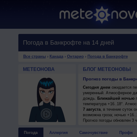
Погода в Банкрофте на 14 дней
Все страны
›
Канада
›
Онтарио
›
Погода в Банкрофте
МЕТЕОНОВА
БЛОГ МЕТЕОНОВЫ
Прогноз погоды в Банкр
Сегодня днем
ожидается пер
умеренный. Атмосферное дав
дождь.
Ближайшей ночью
п
температура +16..18°. Атмо
7 августа
, в течение суток 
возможна гроза; ночью +16..
Прогноз погоды
обновлен 3 
Погода
Аллергия
Самочувствие
Профи