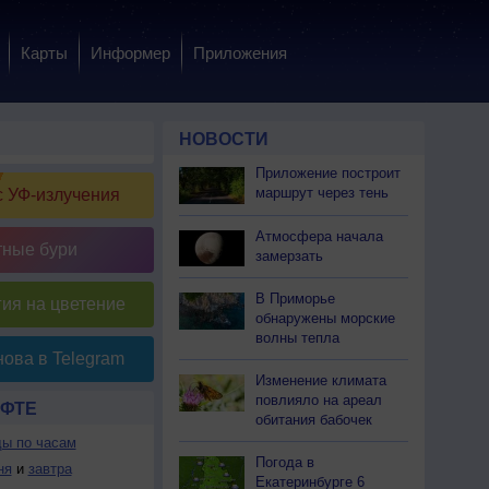
Карты
Информер
Приложения
НОВОСТИ
Приложение построит
маршрут через тень
 УФ-излучения
Атмосфера начала
тные бури
замерзать
В Приморье
ия на цветение
обнаружены морские
волны тепла
ова в Telegram
Изменение климата
повлияло на ареал
ОФТЕ
обитания бабочек
ды по часам
Погода в
ня
и
завтра
Екатеринбурге 6