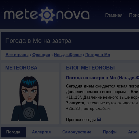
Главная
Пои
Погода в Мо на завтра
Все страны
›
Франция
›
Иль-де-Франс
›
Погода в Мо
МЕТЕОНОВА
БЛОГ МЕТЕОНОВЫ
Погода на завтра в Мо (Иль-де-
Сегодня днем
ожидается ясная погода
Давление немного выше нормы. .
Бли
+11..13°. Давление немного выше нор
7 августа
, в течение суток ожидается
+26..28°, ветер слабый.
Прогноз погоды
Погода
Аллергия
Самочувствие
Профи
Агро