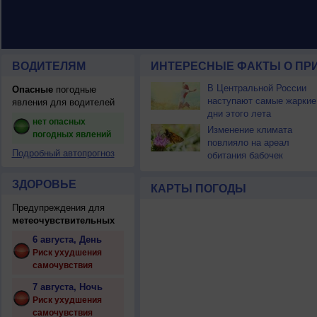
ВОДИТЕЛЯМ
ИНТЕРЕСНЫЕ ФАКТЫ О ПР
В Центральной России
Опасные
погодные
наступают самые жаркие
явления для водителей
дни этого лета
нет опасных
Изменение климата
погодных явлений
повлияло на ареал
Подробный автопрогноз
обитания бабочек
ЗДОРОВЬЕ
КАРТЫ ПОГОДЫ
Предупреждения для
метеочувствительных
6 августа, День
Риск ухудшения
самочувствия
7 августа, Ночь
Риск ухудшения
самочувствия