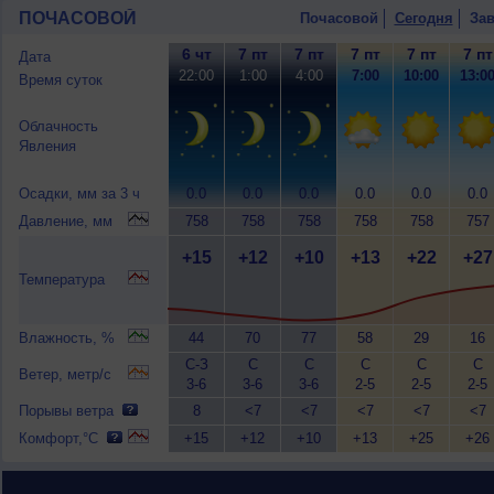
ПОЧАСОВОЙ
Почасовой
Сегодня
Зав
6 чт
7 пт
7 пт
7 пт
7 пт
7 пт
Дата
22:00
1:00
4:00
7:00
10:00
13:0
Время суток
Облачность
Явления
Осадки, мм за 3 ч
0.0
0.0
0.0
0.0
0.0
0.0
Давление, мм
758
758
758
758
758
757
+15
+12
+10
+13
+22
+27
Температура
Влажность, %
44
70
77
58
29
16
С-З
С
С
С
С
С
Ветер, метр/с
3-6
3-6
3-6
2-5
2-5
2-5
Порывы ветра
8
<7
<7
<7
<7
<7
Комфорт,°C
+15
+12
+10
+13
+25
+26