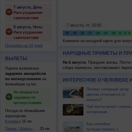
7 августа, День
Риск ухудшения
самочувствия
8 августа, Ночь
Риск ухудшения
самочувствия
Кликните на погодной карте для пол
Подробно на 14 дней
НАРОДНЫЕ ПРИМЕТЫ И ПР
ВЫЛЕТЫ
На 6 августа
: Праздник жатвы. Почти
сбора черемухи, заготавливают берез
Оценка возможных
задержек авиарейсов
по метеоусловиям
на
ИНТЕРЕСНОЕ О ЧЕЛОВЕКЕ 
ближайшие сутки
Почему северный загар
Не ожидается
цветом отличается от
задержек по
южного?
метеоусловиям
Чай матча может помочь
Погода по ближайшим
аллергикам
аэропортам
Куломье
16 км
Как спокойно
Париж / Шарль-де-...
25 км
путешествовать с