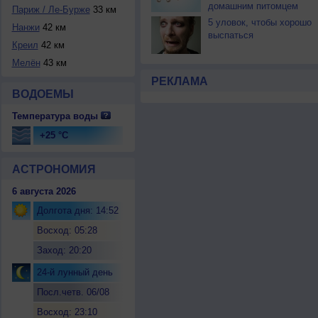
домашним питомцем
Париж / Ле-Бурже
33 км
5 уловок, чтобы хорошо
Нанжи
42 км
выспаться
Креил
42 км
Мелён
43 км
РЕКЛАМА
ВОДОЕМЫ
Температура воды
+25 °C
АСТРОНОМИЯ
6 августа 2026
Долгота дня: 14:52
Восход: 05:28
Заход: 20:20
24-й лунный день
Посл.четв. 06/08
Восход: 23:10