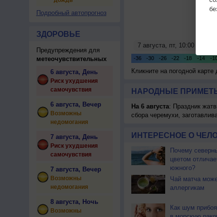
дождь
бе
Подробный автопрогноз
ЗДОРОВЬЕ
Предупреждения для
метеочувствительных
Кликните на погодной карте
6 августа, День
Риск ухудшения
самочувствия
НАРОДНЫЕ ПРИМЕТЫ
6 августа, Вечер
На 6 августа
: Праздник жатв
Возможны
сбора черемухи, заготавлив
недомогания
ИНТЕРЕСНОЕ О ЧЕЛО
7 августа, День
Риск ухудшения
Почему северны
самочувствия
цветом отличае
южного?
7 августа, Вечер
Возможны
Чай матча може
недомогания
аллергикам
8 августа, Ночь
Как шум прибоя
Возможны
в морскую рако