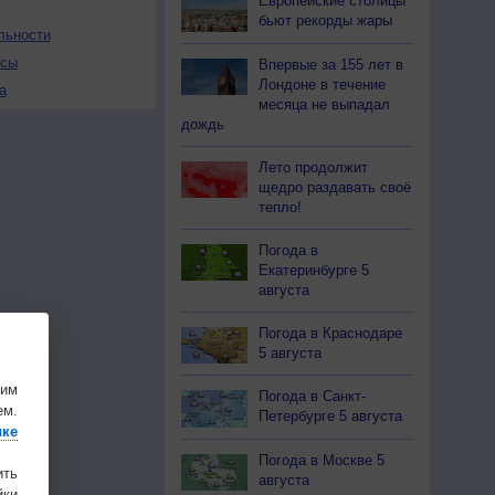
Европейские столицы
бьют рекорды жары
льности
осы
Впервые за 155 лет в
Лондоне в течение
а
месяца не выпадал
дождь
Лето продолжит
щедро раздавать своё
тепло!
Погода в
Екатеринбурге 5
августа
Погода в Краснодаре
5 августа
шим
Погода в Санкт-
ем.
Петербурге 5 августа
ике
Погода в Москве 5
ить
августа
ки