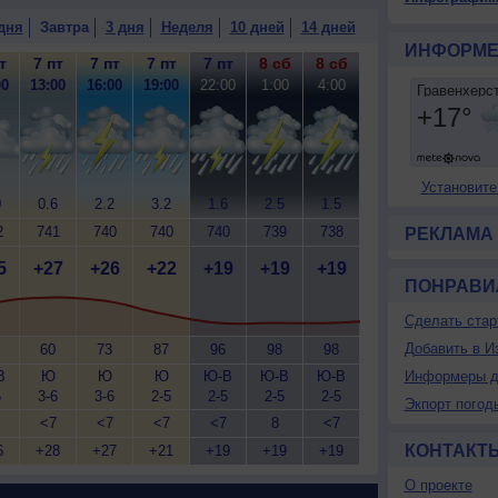
дня
Завтра
3 дня
Неделя
10 дней
14 дней
ИНФОРМЕ
т
7 пт
7 пт
7 пт
7 пт
8 сб
8 сб
00
13:00
16:00
19:00
22:00
1:00
4:00
Установите
0
0.6
2.2
3.2
1.6
2.5
1.5
2
741
740
740
740
739
738
РЕКЛАМА
5
+27
+26
+22
+19
+19
+19
ПОНРАВИ
Сделать стар
Добавить в И
60
73
87
96
98
98
В
Ю
Ю
Ю
Ю-В
Ю-В
Ю-В
Информеры д
5
3-6
3-6
2-5
2-5
2-5
2-5
Экпорт погод
<7
<7
<7
<7
8
<7
КОНТАКТ
6
+28
+27
+21
+19
+19
+19
О проекте