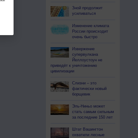
Зной продолжит
усиливаться
Изменение климата
России происходит
очень быстро
Извержение
супервулкана
Йеллоустоун не
приведёт к уничтожению
цивилизации
Слизни – это
фактически новый
борщевик
Эль-Ниньо может
стать самым сильным
за последние 150 лет
Штат Вашингтон
охватили лесные