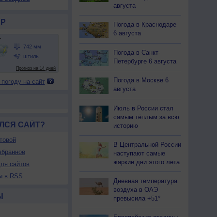
августа
Р
Погода в Краснодаре
6 августа
Погода в Санкт-
Петербурге 6 августа
Погода в Москве 6
 погоду на сайт
августа
Июль в России стал
самым тёплым за всю
ЛСЯ САЙТ?
историю
товой
В Центральной России
збранное
наступают самые
жаркие дни этого лета
ля сайтов
ы в RSS
Дневная температура
воздуха в ОАЭ
Ы
превысила +51°