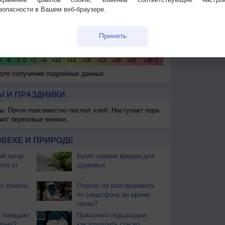
зопасности в Вашем веб-браузере.
Принять
 для получения подробных данных
 И ПРАЗДНИКИ
ы. Почти повсеместно поспел хлеб. Наступает пора
ают березовые веники.
ВЕКЕ И ПРИРОДЕ
й загар
Букет сирени вреден для
тся от
здоровья
т помочь
Опасно ли разговаривать
по смартфону во время
грозы?
 попадает
Психологи подсказали
вину?
как улучшить сон во