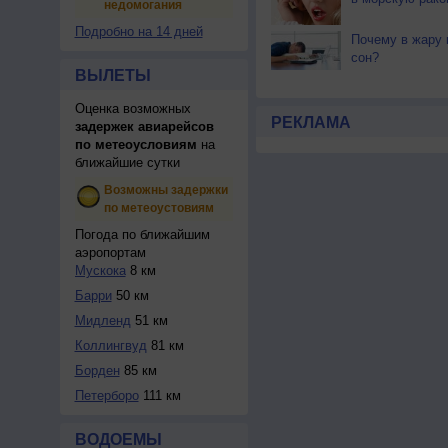
недомогания
Подробно на 14 дней
Почему в жару 
сон?
ВЫЛЕТЫ
Оценка возможных
РЕКЛАМА
задержек авиарейсов
по метеоусловиям
на
ближайшие сутки
Возможны задержки
по метеоустовиям
Погода по ближайшим
аэропортам
Мускока
8 км
Барри
50 км
Мидленд
51 км
Коллингвуд
81 км
Борден
85 км
Петерборо
111 км
ВОДОЕМЫ