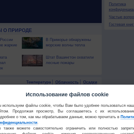
Политика
конфиденциа
Частые вопр
Гостевая книг
 О ПРИРОДЕ
 России
В Приморье обнаружены
ые жаркие
морские волны тепла
мата
Штат Вашингтон охватили
еал
лесные пожары
ек
Температура
Облачность
Осадки
Использование файлов cookie
 используем файлы cookie, чтобы Вам было удобнее пользоваться на
йтом. Продолжая просмотр, Вы соглашаетесь с их использовани
дробнее о том, как мы обрабатываем данные, можно прочитать в
Полит
нфиденциальности
.
 также можете самостоятельно ограничить или полностью запрет
охранение файлов cookie, изменив соответствующие настрой