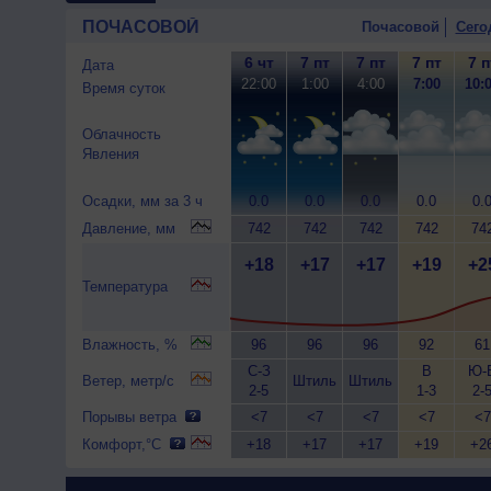
ПОЧАСОВОЙ
Почасовой
Сего
6 чт
7 пт
7 пт
7 пт
7 п
Дата
22:00
1:00
4:00
7:00
10:
Время суток
Облачность
Явления
Осадки, мм за 3 ч
0.0
0.0
0.0
0.0
0.
Давление, мм
742
742
742
742
74
+18
+17
+17
+19
+2
Температура
Влажность, %
96
96
96
92
61
С-З
В
Ю-
Ветер, метр/с
Штиль
Штиль
2-5
1-3
2-
Порывы ветра
<7
<7
<7
<7
<7
Комфорт,°C
+18
+17
+17
+19
+2