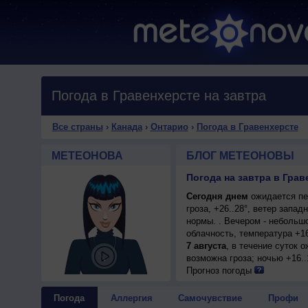
Погода в Гравенхерсте на завтра
Все страны
›
Канада
›
Онтарио
›
Погода в Гравенхерсте
МЕТЕОНОВА
БЛОГ МЕТЕОНОВЫ
Погода на завтра в Грав
Сегодня днем
ожидается пе
гроза, +26..28°, ветер зап
нормы. . Вечером - небольш
облачность, температура +1
7 августа
, в течение суток 
возможна гроза; ночью +16..
Прогноз погоды
Погода
Аллергия
Самочувствие
Профи