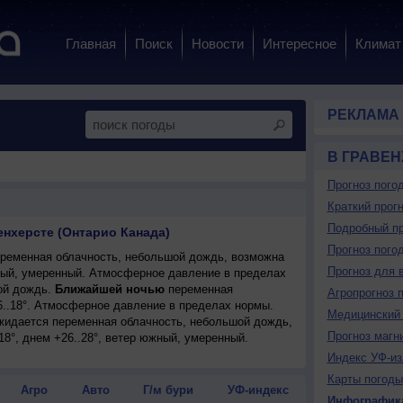
Главная
Поиск
Новости
Интересное
Климат
РЕКЛАМА
В ГРАВЕ
Прогноз пого
Краткий прогн
Подробный пр
енхерсте (Онтарио Канада)
Прогноз пого
ременная облачность, небольшой дождь, возможна
Прогноз для 
адный, умеренный. Атмосферное давление в пределах
ой дождь.
Ближайшей ночью
переменная
Агропрогноз 
6..18°. Атмосферное давление в пределах нормы.
Медицинский 
ожидается переменная облачность, небольшой дождь,
Прогноз магн
18°, днем +26..28°, ветер южный, умеренный.
Индекс УФ-из
Карты погоды
Агро
Авто
Г/м бури
УФ-индекс
Инфографик