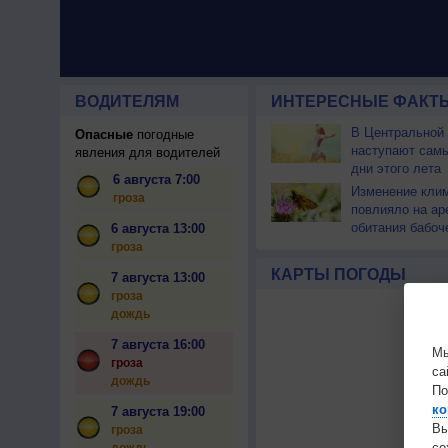
ВОДИТЕЛЯМ
ИНТЕРЕСНЫЕ ФАКТЫ
В Центральной
Опасные
погодные
наступают сам
явления для водителей
дни этого лета
6 августа 7:00
Изменение кли
гроза
повлияло на ар
обитания бабоч
6 августа 13:00
гроза
КАРТЫ ПОГОДЫ
7 августа 13:00
гроза
дождь
7 августа 16:00
Мы
гроза
са
дождь
По
ко
7 августа 19:00
Вы
гроза
с