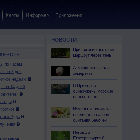
Карты
Информер
Приложения
НОВОСТИ
Приложение построит
НХЕРСТЕ
маршрут через тень
ды по часам
Атмосфера начала
оз на 3 дня
замерзать
огноз неделю
В Приморье
ды на 14 дней
обнаружены морские
водителей
волны тепла
погоды
Изменение климата
прогноз
повлияло на ареал
итных бурь
обитания бабочек
лучения
Погода в
Екатеринбурге 6
а осадков