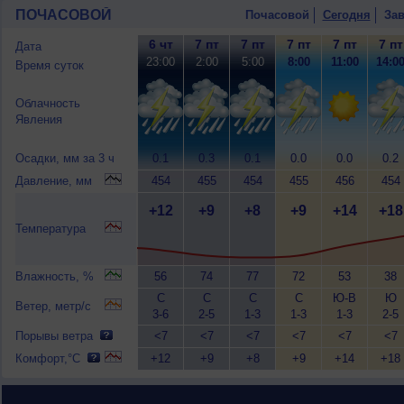
ПОЧАСОВОЙ
Почасовой
Сегодня
Зав
6 чт
7 пт
7 пт
7 пт
7 пт
7 пт
Дата
23:00
2:00
5:00
8:00
11:00
14:0
Время суток
Облачность
Явления
Осадки, мм за 3 ч
0.1
0.3
0.1
0.0
0.0
0.2
Давление, мм
454
455
454
455
456
454
+12
+9
+8
+9
+14
+18
Температура
Влажность, %
56
74
77
72
53
38
С
С
С
С
Ю-В
Ю
Ветер, метр/с
3-6
2-5
1-3
1-3
1-3
2-5
Порывы ветра
<7
<7
<7
<7
<7
<7
Комфорт,°C
+12
+9
+8
+9
+14
+18