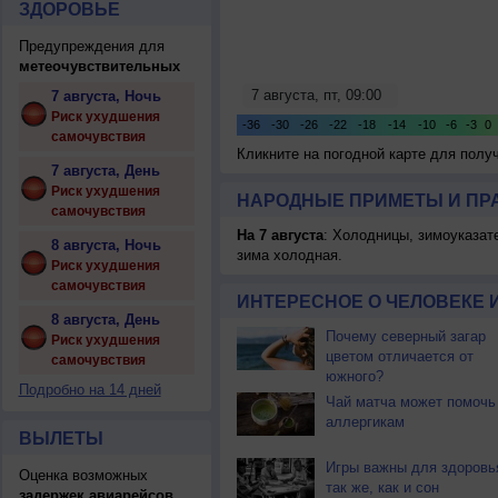
ЗДОРОВЬЕ
Предупреждения для
метеочувствительных
7 августа, Ночь
Риск ухудшения
самочувствия
Кликните на погодной карте для пол
7 августа, День
Риск ухудшения
НАРОДНЫЕ ПРИМЕТЫ И ПР
самочувствия
На 7 августа
: Холодницы, зимоуказат
8 августа, Ночь
зима холодная.
Риск ухудшения
самочувствия
ИНТЕРЕСНОЕ О ЧЕЛОВЕКЕ 
8 августа, День
Почему северный загар
Риск ухудшения
цветом отличается от
самочувствия
южного?
Подробно на 14 дней
Чай матча может помочь
аллергикам
ВЫЛЕТЫ
Игры важны для здоровь
Оценка возможных
так же, как и сон
задержек авиарейсов