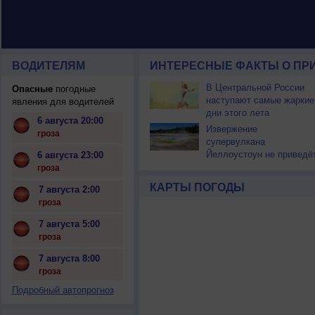
ВОДИТЕЛЯМ
ИНТЕРЕСНЫЕ ФАКТЫ О ПР
В Центральной России
Опасные
погодные
наступают самые жаркие
явления для водителей
дни этого лета
6 августа 20:00
Извержение
гроза
супервулкана
Йеллоустоун не приведё
6 августа 23:00
к уничтожению
гроза
цивилизации
КАРТЫ ПОГОДЫ
7 августа 2:00
гроза
7 августа 5:00
гроза
7 августа 8:00
гроза
Подробный автопрогноз