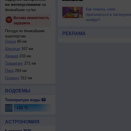
по метеоусловиям
на
Как помочь себе
ближайшие сутки
просыпаться в пасмурно
Велика вероятность
ноябре?
задержек
Погода по ближайшим
РЕКЛАМА
аэропортам
Лхаса
40 км
Шигадзе
167 км
Джакар
233 км
Трашиганг
271 км
Паро
293 км
Гелепху
312 км
ВОДОЕМЫ
Температура воды
+22 °C
АСТРОНОМИЯ
6 августа 2026