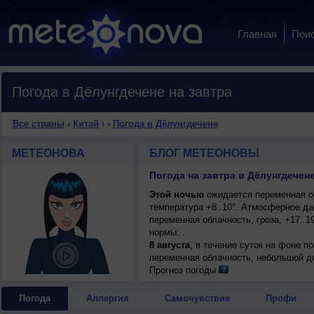
Главная
Пои
Погода в Дёлунгдечене на завтра
Все страны
›
Китай
›
›
Погода в Дёлунгдечене
МЕТЕОНОВА
БЛОГ МЕТЕОНОВЫ
Погода на завтра в Дёлунгдечене
Этой ночью
ожидается переменная об
температура +8..10°. Атмосферное д
переменная облачность, гроза, +17..1
нормы. .
8 августа
, в течение суток на фоне 
переменная облачность, небольшой до
+17..19°, ветер слабый.
Прогноз погоды
Погода
Аллергия
Самочувствие
Профи