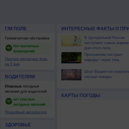
Г/М ПОЛЕ
ИНТЕРЕСНЫЕ ФАКТЫ О ПР
В Центральной России
Геомагнитная обстановка
наступают самые жаркие
Нет магнитных
дни этого лета
возмущений
Приложение построит
Прогноз магнитных бурь
маршрут через тень
на 3 дня
Штат Вашингтон охватил
ВОДИТЕЛЯМ
лесные пожары
Опасные
погодные
явления для водителей
КАРТЫ ПОГОДЫ
нет опасных
погодных явлений
Подробный автопрогноз
ЗДОРОВЬЕ