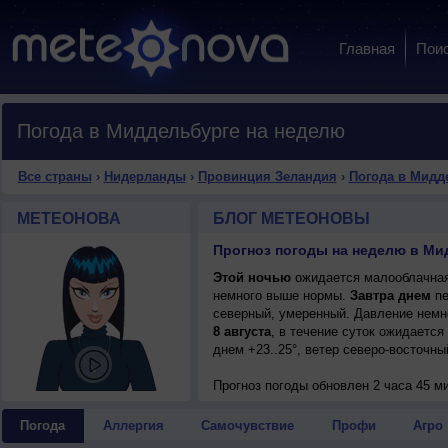
Главная
Пои
Погода в Миддельбурге на неделю
Все страны
›
Нидерланды
›
Провинция Зеландия
›
Погода в Мидд
МЕТЕОНОВА
БЛОГ МЕТЕОНОВЫ
Этой ночью
ожидается малооблачная 
немного выше нормы.
Завтра днем
пе
северный, умеренный. Давление немн
8 августа
, в течение суток ожидается
днем +23..25°, ветер северо-восточны
Прогноз погоды
обновлен 2 часа 45 м
Погода
Аллергия
Самочувствие
Профи
Агро