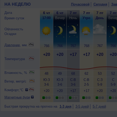
НА НЕДЕЛЮ
Почасовой
Сегодня
Зав
Дата
6 чт
6 чт
7 пт
7 пт
7 пт
7 пт
17:00
Вечер
Ночь
Утро
День
Вече
Время суток
Облачность
Осадки
Давление
, мм.
766
766
767
768
767
766
+20
+20
+17
+17
+20
+20
Температура
Влажность, %
48
49
68
62
53
52
Ю-З
Ю-З
С-В
С-В
С-З
С
Ветер, метр/с
3-6
3-6
3-6
2-5
5-9
5-9
Комфорт,°C
+20
+20
+17
+17
+20
+20
Магнитные бури
Быстрая прокрутка на прогноз на
1-3 дня
3-5 дней
5-7 дней