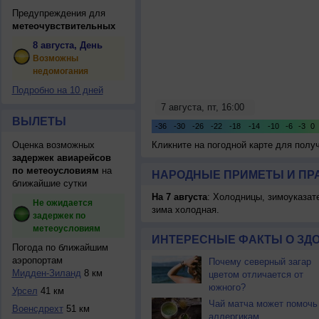
Предупреждения для
метеочувствительных
8 августа, День
Возможны
недомогания
Подробно на 10 дней
ВЫЛЕТЫ
Оценка возможных
Кликните на погодной карте для пол
задержек авиарейсов
по метеоусловиям
на
НАРОДНЫЕ ПРИМЕТЫ И ПР
ближайшие сутки
На 7 августа
: Холодницы, зимоуказат
Не ожидается
зима холодная.
задержек по
метеоусловиям
ИНТЕРЕСНЫЕ ФАКТЫ О ЗД
Погода по ближайшим
аэропортам
Почему северный загар
Мидден-Зиланд
8 км
цветом отличается от
южного?
Урсел
41 км
Чай матча может помочь
Военсдрехт
51 км
аллергикам