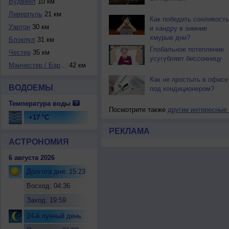
Вудвейл
10 км
Ливерпуль
21 км
Как победить сонливость
Уартон
30 км
и хандру в зимние
хмурые дни?
Блэкпул
31 км
Глобальное потепление
Честер
35 км
усугубляет бессонницу
Манчестер / Барто...
42 км
Как не простыть в офисе
ВОДОЕМЫ
под кондиционером?
Температура воды
Посмотрите также
другие интересные
+17 °C
РЕКЛАМА
АСТРОНОМИЯ
6 августа 2026
Долгота дня: 15:23
Восход: 04:36
Заход: 19:59
24-й лунный день