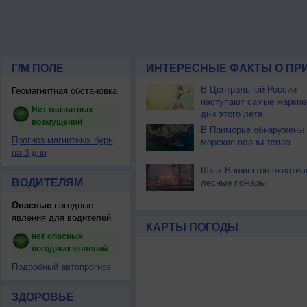
Г/М ПОЛЕ
ИНТЕРЕСНЫЕ ФАКТЫ О ПР
В Центральной России
Геомагнитная обстановка
наступают самые жаркие
Нет магнитных
дни этого лета
возмущений
В Приморье обнаружены
Прогноз магнитных бурь
морские волны тепла
на 3 дня
Штат Вашингтон охватил
ВОДИТЕЛЯМ
лесные пожары
Опасные
погодные
явления для водителей
КАРТЫ ПОГОДЫ
нет опасных
погодных явлений
Подробный автопрогноз
ЗДОРОВЬЕ