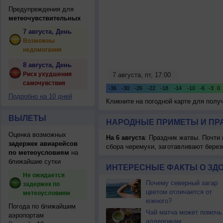
Предупреждения для
метеочувствительных
7 августа, День
Возможны
недомогания
8 августа, День
Риск ухудшения
самочувствия
Подробно на 10 дней
Кликните на погодной карте для пол
ВЫЛЕТЫ
НАРОДНЫЕ ПРИМЕТЫ И ПР
Оценка возможных
На 6 августа
: Праздник жатвы. Почти
задержек авиарейсов
сбора черемухи, заготавливают берез
по метеоусловиям
на
ближайшие сутки
ИНТЕРЕСНЫЕ ФАКТЫ О ЗД
Не ожидается
Почему северный загар
задержек по
цветом отличается от
метеоусловиям
южного?
Погода по ближайшим
Чай матча может помочь
аэропортам
аллергикам