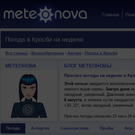
Главная
Пои
Погода в Кросби на неделю
Все страны
›
Великобритания
›
Англия
›
Погода в Кросби
МЕТЕОНОВА
БЛОГ МЕТЕОНОВЫ
Прогноз погоды на неделю в Кр
Этой ночью
ожидается малооблачная 
немного выше нормы.
Завтра днем
ма
западный, умеренный. Давление немн
8 августа
, в течение суток ожидается
+20..22°, ветер западный, умеренный.
Прогноз погоды
обновлен 23 часа 29 м
Погода
Аллергия
Самочувствие
Профи
Агро