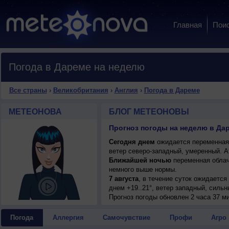
Главная
Пои
Погода в Дареме на неделю
Все страны
›
Великобритания
›
Англия
›
Погода в Дареме
МЕТЕОНОВА
БЛОГ МЕТЕОНОВЫ
Прогноз погоды на неделю в Да
Сегодня днем
ожидается переменная 
ветер северо-западный, умеренный. 
Ближайшей ночью
переменная облач
немного выше нормы.
7 августа
, в течение суток ожидается
днем +19..21°, ветер западный, сильн
Прогноз погоды
обновлен 2 часа 37 м
Погода
Аллергия
Самочувствие
Профи
Агро