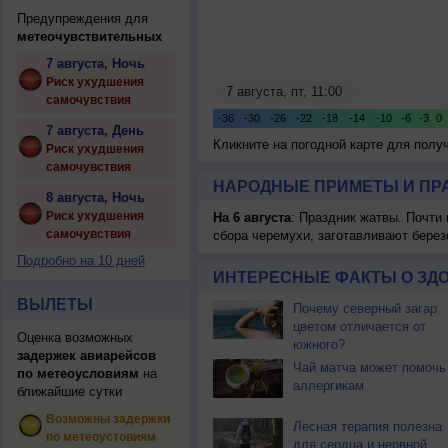
Предупреждения для
метеочувствительных
7 августа, Ночь
Риск ухудшения
самочувствия
7 августа, День
Кликните на погодной карте для пол
Риск ухудшения
самочувствия
НАРОДНЫЕ ПРИМЕТЫ И ПР
8 августа, Ночь
Риск ухудшения
На 6 августа
: Праздник жатвы. Почти
самочувствия
сбора черемухи, заготавливают берез
Подробно на 10 дней
ИНТЕРЕСНЫЕ ФАКТЫ О ЗД
ВЫЛЕТЫ
Почему северный загар
цветом отличается от
Оценка возможных
южного?
задержек авиарейсов
Чай матча может помочь
по метеоусловиям
на
аллергикам
ближайшие сутки
Возможны задержки
Лесная терапия полезна
по метеоустовиям
для сердца и нервной