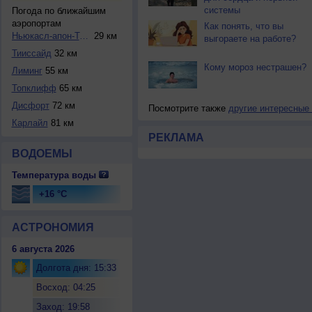
системы
Погода по ближайшим
аэропортам
Как понять, что вы
Ньюкасл-апон-Тайн
29 км
выгораете на работе?
Тииссайд
32 км
Кому мороз нестрашен?
Лиминг
55 км
Топклифф
65 км
Дисфорт
72 км
Посмотрите также
другие интересные
Карлайл
81 км
РЕКЛАМА
ВОДОЕМЫ
Температура воды
+16 °C
АСТРОНОМИЯ
6 августа 2026
Долгота дня: 15:33
Восход: 04:25
Заход: 19:58