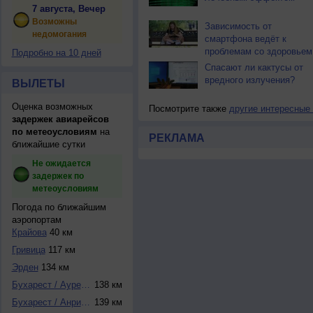
7 августа, Вечер
Возможны
Зависимость от
недомогания
смартфона ведёт к
проблемам со здоровьем
Подробно на 10 дней
Спасают ли кактусы от
вредного излучения?
ВЫЛЕТЫ
Оценка возможных
Посмотрите также
другие интересные
задержек авиарейсов
по метеоусловиям
на
РЕКЛАМА
ближайшие сутки
Не ожидается
задержек по
метеоусловиям
Погода по ближайшим
аэропортам
Крайова
40 км
Гривица
117 км
Эрден
134 км
Бухарест / Аурел ...
138 км
Бухарест / Анри К...
139 км