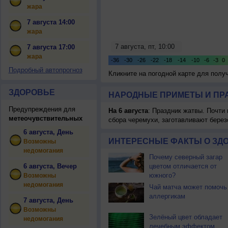
жара
7 августа 14:00
жара
7 августа 17:00
жара
Подробный автопрогноз
Кликните на погодной карте для пол
ЗДОРОВЬЕ
НАРОДНЫЕ ПРИМЕТЫ И ПР
Предупреждения для
На 6 августа
: Праздник жатвы. Почти
метеочувствительных
сбора черемухи, заготавливают берез
6 августа, День
ИНТЕРЕСНЫЕ ФАКТЫ О ЗД
Возможны
недомогания
Почему северный загар
6 августа, Вечер
цветом отличается от
южного?
Возможны
недомогания
Чай матча может помочь
аллергикам
7 августа, День
Возможны
Зелёный цвет обладает
недомогания
лечебным эффектом