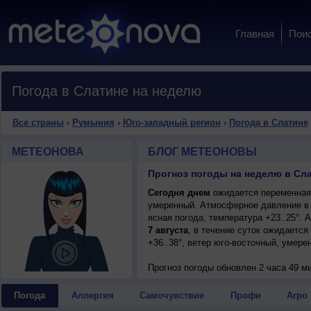
Главная
Пои
Погода в Слатине на неделю
Все страны
›
Румыния
›
Юго-западный регион
›
Погода в Слатине
МЕТЕОНОВА
БЛОГ МЕТЕОНОВЫ
Сегодня днем
ожидается переменная о
умеренный. Атмосферное давление в 
ясная погода, температура +23..25°.
7 августа
, в течение суток ожидается
+36..38°, ветер юго-восточный, умере
Прогноз погоды
обновлен 2 часа 49 м
Погода
Аллергия
Самочувствие
Профи
Агро