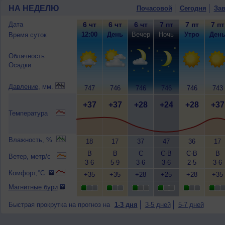
НА НЕДЕЛЮ
Почасовой
Сегодня
Зав
Дата
6 чт
6 чт
6 чт
7 пт
7 пт
7 пт
12:00
День
Вечер
Ночь
Утро
Ден
Время суток
Облачность
Осадки
Давление
, мм.
747
746
746
746
746
743
+37
+37
+28
+24
+28
+37
Температура
Влажность, %
18
17
37
47
36
17
В
В
С
С-В
С-В
В
Ветер, метр/с
3-6
5-9
3-6
3-6
2-5
3-6
Комфорт,°C
+35
+35
+28
+25
+28
+35
Магнитные бури
Быстрая прокрутка на прогноз на
1-3 дня
3-5 дней
5-7 дней