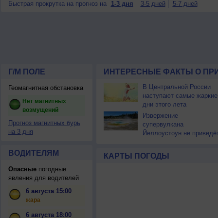
Быстрая прокрутка на прогноз на
1-3 дня
3-5 дней
5-7 дней
Г/М ПОЛЕ
ИНТЕРЕСНЫЕ ФАКТЫ О ПР
В Центральной России
Геомагнитная обстановка
наступают самые жаркие
Нет магнитных
дни этого лета
возмущений
Извержение
Прогноз магнитных бурь
супервулкана
на 3 дня
Йеллоустоун не приведё
к уничтожению
цивилизации
ВОДИТЕЛЯМ
КАРТЫ ПОГОДЫ
Опасные
погодные
явления для водителей
6 августа 15:00
жара
6 августа 18:00