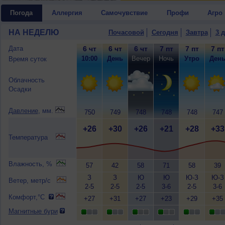
Погода
Аллергия
Самочувствие
Профи
Агро
НА НЕДЕЛЮ
Почасовой
Сегодня
Завтра
3 
Дата
6 чт
6 чт
6 чт
7 пт
7 пт
7 пт
10:00
День
Вечер
Ночь
Утро
Ден
Время суток
Облачность
Осадки
Давление
, мм.
750
749
748
748
748
747
+26
+30
+26
+21
+28
+33
Температура
Влажность, %
57
42
58
71
58
39
З
З
Ю
Ю
Ю-З
Ю-З
Ветер, метр/с
2-5
2-5
2-5
3-6
2-5
3-6
Комфорт,°C
+27
+31
+27
+23
+29
+35
Магнитные бури