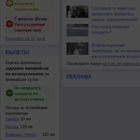
Возможны
Способность животных
недомогания
завидовать оказалась
7 августа, Вечер
сильно преувеличенной
Риск ухудшения
Как холод помогает
самочувствия
похудеть?
Подробно на 10 дней
Информационная
перегрузка так же вредна
ВЫЛЕТЫ
как и загрязнение воздух
Оценка возможных
Посмотрите также
другие интересные
задержек авиарейсов
по метеоусловиям
на
РЕКЛАМА
ближайшие сутки
Не ожидается
задержек по
метеоусловиям
Погода по ближайшим
аэропортам
Тамбов
10 км
Липецк
129 км
Воронеж (Чертовит...
182 км