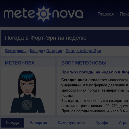
Главная
Пои
Погода в Форт-Эри на неделю
Все страны
›
Канада
›
Онтарио
›
Погода в Форт-Эри
МЕТЕОНОВА
БЛОГ МЕТЕОНОВЫ
Прогноз погоды на неделю в Фо
Сегодня днем
ожидается малооблачная
умеренный. Атмосферное давление в 
малооблачная погода, температура +2
нормы.
7 августа
, в течение суток ожидаетс
возможна гроза; ночью +20..22°, днем
Прогноз погоды
обновлен 4 часа 3 ми
Погода
Аллергия
Самочувствие
Профи
Агро