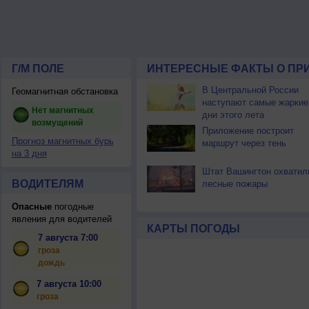
Г/М ПОЛЕ
ИНТЕРЕСНЫЕ ФАКТЫ О ПР
В Центральной России
Геомагнитная обстановка
наступают самые жаркие
Нет магнитных
дни этого лета
возмущений
Приложение построит
Прогноз магнитных бурь
маршрут через тень
на 3 дня
Штат Вашингтон охватил
ВОДИТЕЛЯМ
лесные пожары
Опасные
погодные
явления для водителей
КАРТЫ ПОГОДЫ
7 августа 7:00
гроза
дождь
7 августа 10:00
гроза