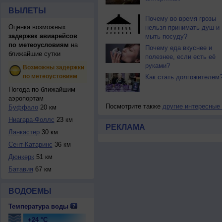
ВЫЛЕТЫ
Почему во время грозы
Оценка возможных
нельзя принимать душ и
задержек авиарейсов
мыть посуду?
по метеоусловиям
на
Почему еда вкуснее и
ближайшие сутки
полезнее, если есть её
руками?
Возможны задержки
по метеоустовиям
Как стать долгожителем
Погода по ближайшим
аэропортам
Посмотрите также
другие интересные
Буффало
20 км
Ниагара-Фоллс
23 км
РЕКЛАМА
Ланкастер
30 км
Сент-Катаринс
36 км
Дюнкерк
51 км
Батавия
67 км
ВОДОЕМЫ
Температура воды
+24 °C