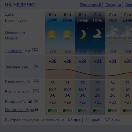
НА НЕДЕЛЮ
Почасовой
Сегодня
Зав
Дата
6 чт
6 чт
6 чт
7 пт
7 пт
7 пт
12:00
День
Вечер
Ночь
Утро
Ден
Время суток
Облачность
Осадки
Давление
, мм.
748
748
748
748
749
748
+28
+28
+24
+21
+21
+24
Температура
Влажность, %
53
51
75
85
84
71
Ю-З
Ю-З
Ю-З
Ю
Ю
Ю
Ветер, метр/с
3-6
3-6
3-6
2-5
2-5
3-6
Комфорт,°C
+28
+29
+25
+21
+20
+24
Магнитные бури
Быстрая прокрутка на прогноз на
1-3 дня
3-5 дней
5-7 дней