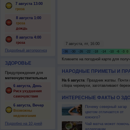
7 августа 13:00
гроза
8 августа 1:00
гроза
дождь
8 августа 4:00
гроза
Подробный автопрогноз
Кликните на погодной карте для пол
ЗДОРОВЬЕ
НАРОДНЫЕ ПРИМЕТЫ И ПР
Предупреждения для
метеочувствительных
На 6 августа
: Праздник жатвы. Почти
сбора черемухи, заготавливают берез
6 августа, День
Риск ухудшения
самочувствия
ИНТЕРЕСНЫЕ ФАКТЫ О ЗД
6 августа, Вечер
Почему северный загар
Возможны
цветом отличается от
недомогания
южного?
Подробно на 10 дней
Чай матча может помочь
аллергикам