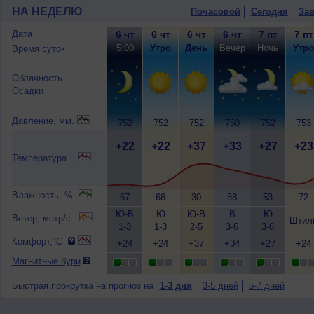
НА НЕДЕЛЮ
Почасовой
Сегодня
Зав
Дата
6 чт
6 чт
6 чт
6 чт
7 пт
7 пт
5:00
Утро
День
Вечер
Ночь
Утро
Время суток
Облачность
Осадки
Давление
, мм.
752
752
752
750
752
753
+22
+22
+37
+33
+27
+23
Температура
Влажность, %
67
68
30
38
53
72
Ю-В
Ю
Ю-В
В
Ю
Ветер, метр/с
Штил
1-3
1-3
2-5
3-6
3-6
Комфорт,°C
+24
+24
+37
+34
+27
+24
Магнитные бури
Быстрая прокрутка на прогноз на
1-3 дня
3-5 дней
5-7 дней