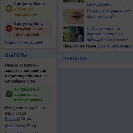
7 августа, Вечер
календарной?
Возможны
Почему морщины могут
недомогания
быть полезны?
8 августа, Ночь
Действительно ли
Риск ухудшения
перекус перед сном
самочувствия
приводит к ожирению?
Подробно на 10 дней
Посмотрите также
другие интересные
ВЫЛЕТЫ
РЕКЛАМА
Оценка возможных
задержек авиарейсов
по метеоусловиям
на
ближайшие сутки
Не ожидается
задержек по
метеоусловиям
Погода по ближайшим
аэропортам
Корнуэй
13 км
Моррилтон
25 км