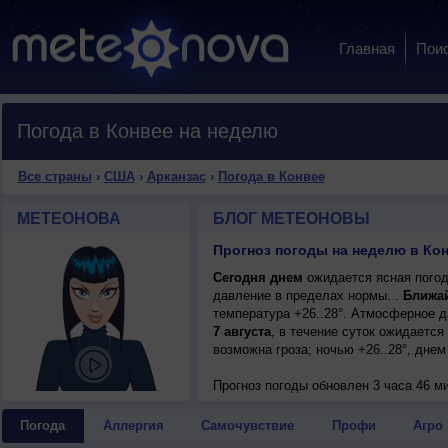
Главная
Пои
Погода в Конвее на неделю
Все страны
›
США
›
Арканзас
›
Погода в Конвее
МЕТЕОНОВА
БЛОГ МЕТЕОНОВЫ
Прогноз погоды на неделю в Ко
Сегодня днем
ожидается ясная погод
давление в пределах нормы. .
Ближа
температура +26..28°. Атмосферное 
7 августа
, в течение суток ожидаетс
возможна гроза; ночью +26..28°, днем
Прогноз погоды
обновлен 3 часа 46 ми
Погода
Аллергия
Самочувствие
Профи
Агро