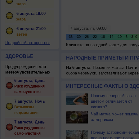
жара
6 августа 18:00
жара
6 августа 21:00
ветер
Подробный автопрогноз
Кликните на погодной карте для пол
ЗДОРОВЬЕ
НАРОДНЫЕ ПРИМЕТЫ И ПР
Предупреждения для
На 6 августа
: Праздник жатвы. Почти
метеочувствительных
сбора черемухи, заготавливают берез
6 августа, День
ИНТЕРЕСНЫЕ ФАКТЫ О ЗД
Риск ухудшения
самочувствия
Почему северный загар
7 августа, Ночь
цветом отличается от
южного?
Возможны
недомогания
Чай матча может помочь
аллергикам
7 августа, День
Риск ухудшения
Почему астрономическая
самочувствия
весна наступает позже