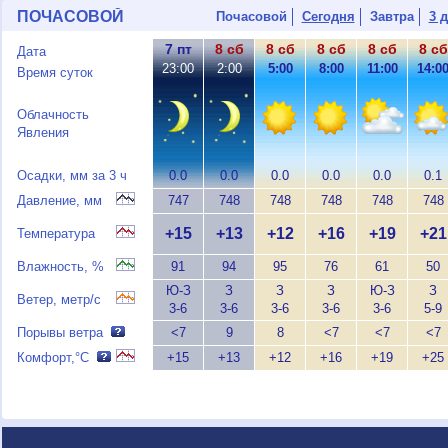
ПОЧАСОВОЙ
Почасовой
Сегодня
Завтра
3 
7 пт
8 сб
8 сб
8 сб
8 сб
8 сб
Дата
23:00
2:00
5:00
8:00
11:00
14:0
Время суток
Облачность
Явления
Осадки, мм за 3 ч
0.0
0.0
0.0
0.0
0.0
0.1
Давление, мм
747
748
748
748
748
748
+15
+13
+12
+16
+19
+21
Температура
Влажность, %
91
94
95
76
61
50
Ю-З
З
З
З
Ю-З
З
Ветер, метр/с
3-6
3-6
3-6
3-6
3-6
5-9
Порывы ветра
<7
9
8
<7
<7
<7
Комфорт,°C
+15
+13
+12
+16
+19
+25