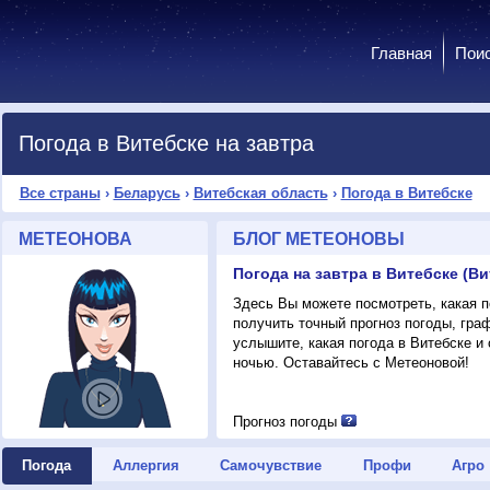
Главная
Пои
Погода в Витебске на завтра
Все страны
›
Беларусь
›
Витебская область
›
Погода в Витебске
МЕТЕОНОВА
БЛОГ МЕТЕОНОВЫ
Погода на завтра в Витебске (В
Здесь Вы можете посмотреть, какая по
получить точный прогноз погоды, гра
услышите, какая погода в Витебске и
ночью. Оставайтесь с Метеоновой!
Прогноз погоды
Погода
Аллергия
Самочувствие
Профи
Агро