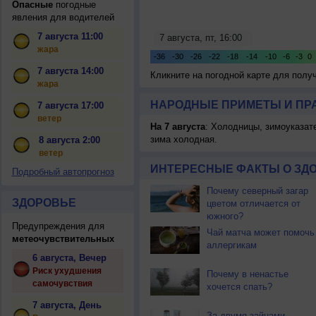
Опасные
погодные
явления для водителей
7 августа 11:00
жара
7 августа 14:00
Кликните на погодной карте для пол
жара
НАРОДНЫЕ ПРИМЕТЫ И ПР
7 августа 17:00
ветер
На 7 августа
: Холодницы, зимоуказат
зима холодная.
8 августа 2:00
ветер
ИНТЕРЕСНЫЕ ФАКТЫ О ЗД
Подробный автопрогноз
Почему северный загар
ЗДОРОВЬЕ
цветом отличается от
южного?
Предупреждения для
Чай матча может помочь
метеочувствительных
аллергикам
6 августа, Вечер
Риск ухудшения
Почему в ненастье
самочувствия
хочется спать?
7 августа, День
За двумя зайцами