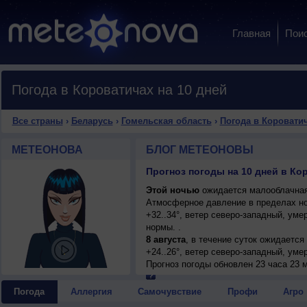
Главная
Пои
Погода в Короватичах на 10 дней
Все страны
›
Беларусь
›
Гомельская область
›
Погода в Коровати
МЕТЕОНОВА
БЛОГ МЕТЕОНОВЫ
Этой ночью
ожидается малооблачная 
Атмосферное давление в пределах н
+32..34°, ветер северо-западный, ум
нормы. .
8 августа
, в течение суток ожидается
+24..26°, ветер северо-западный, уме
9 августа
Прогноз погоды
, в течение суток ожидается
обновлен 23 часа 23 
+24..26°, ветер северный, умеренный.
10 августа
, ожидается ясная погода; н
Погода
Аллергия
Самочувствие
Профи
Агро
слабый.