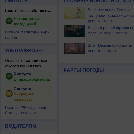
Г/М ПОЛЕ
ГЛАВНЫЕ НОВОСТИ О ПОГО
В Центральной России
Геомагнитная обстановка
наступают самые жаркие
Нет магнитных
дни этого лета
возмущений
В Приморье обнаружены
Прогноз магнитных бурь
морские волны тепла
на 3 дня
Штат Вашингтон охватил
УЛЬТРАФИОЛЕТ
лесные пожары
Опасность
солнечных
ожогов
кожи и глаз
КАРТЫ ПОГОДЫ
6 августа
1 - низкая опасность
7 августа
4 - средняя
опасность
Прогноз УФ-излучения
Солнца по часам
ВОДИТЕЛЯМ