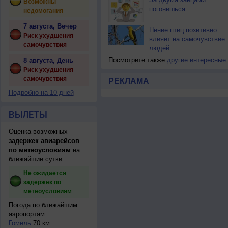
Возможны
погонишься...
недомогания
7 августа, Вечер
Пение птиц позитивно
Риск ухудшения
влияет на самочувствие
самочувствия
людей
Посмотрите также
другие интересные
8 августа, День
Риск ухудшения
самочувствия
РЕКЛАМА
Подробно на 10 дней
ВЫЛЕТЫ
Оценка возможных
задержек авиарейсов
по метеоусловиям
на
ближайшие сутки
Не ожидается
задержек по
метеоусловиям
Погода по ближайшим
аэропортам
Гомель
70 км