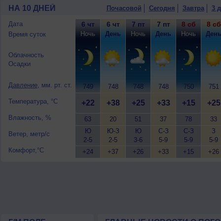
НА 10 ДНЕЙ
Почасовой
Сегодня
Завтра
3 
Дата
6 чт
6 чт
7 пт
7 пт
8 сб
8 сб
Ночь
День
Ночь
День
Ночь
Ден
Время суток
Облачность
Осадки
Давление
, мм. рт. ст.
749
748
748
748
750
751
Температура, °C
+22
+38
+25
+33
+15
+25
Влажность, %
63
20
51
37
78
33
Ю
Ю-З
Ю
С-З
С-З
З
Ветер, метр/с
2-5
2-5
3-6
5-9
5-9
5-9
Комфорт,°C
+24
+37
+26
+33
+15
+26