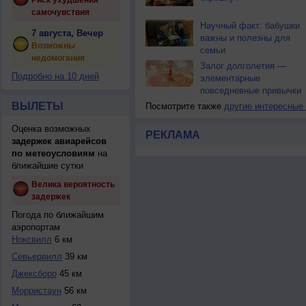
Риск ухудшения
самочувствия
Научный факт: бабушки
7 августа, Вечер
важны и полезны для
Возможны
семьи
недомогания
Залог долголетия —
Подробно на 10 дней
элементарные
повседневные привычки
ВЫЛЕТЫ
Посмотрите также
другие интересные
Оценка возможных
РЕКЛАМА
задержек авиарейсов
по метеоусловиям
на
ближайшие сутки
Велика вероятность
задержек
Погода по ближайшим
аэропортам
Ноксвилл
6 км
Севьервилл
39 км
Джексборо
45 км
Морристаун
56 км