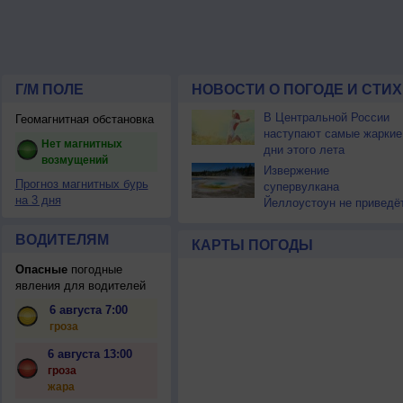
Г/М ПОЛЕ
НОВОСТИ О ПОГОДЕ И СТИ
В Центральной России
Геомагнитная обстановка
наступают самые жаркие
Нет магнитных
дни этого лета
возмущений
Извержение
Прогноз магнитных бурь
супервулкана
на 3 дня
Йеллоустоун не приведё
к уничтожению
цивилизации
ВОДИТЕЛЯМ
КАРТЫ ПОГОДЫ
Опасные
погодные
явления для водителей
6 августа 7:00
гроза
6 августа 13:00
гроза
жара