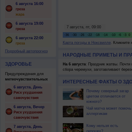
6 августа 16:00
гроза
жара
6 августа 19:00
гроза
6 августа 22:00
Карта погоды в Ноксвилле
. Кликните 
гроза
Подробный автопрогноз
НАРОДНЫЕ ПРИМЕТЫ И ПР
ЗДОРОВЬЕ
На 6 августа
: Праздник жатвы. Почти
сбора черемухи, заготавливают берез
Предупреждения для
метеочувствительных
ИНТЕРЕСНЫЕ ФАКТЫ О ЗД
6 августа, День
Почему северный загар
Риск ухудшения
цветом отличается от
самочувствия
южного?
6 августа, Вечер
Чай матча может помочь
Риск ухудшения
аллергикам
самочувствия
Кому нельзя есть
7 августа, День
окрошку?