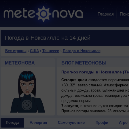
Главная
Пои
Погода в Ноксвилле на 14 дней
Все страны
›
США
›
Теннесси
›
Погода в Ноксвилле
МЕТЕОНОВА
БЛОГ МЕТЕОНОВЫ
Прогноз погоды в Ноксвилле (Т
Сегодня днем
ожидается переменная 
+30..32°, ветер слабый. Атмосферное
сильный дождь, гроза.
Ближайшей н
дождь, возможна гроза, температура 
пределах нормы.
7 августа
, в течение суток ожидаетс
возможна гроза; ночью +20..22°, днем 
Прогноз погоды
обновлен 23 минуты н
Погода
Аллергия
Самочувствие
Профи
Агро