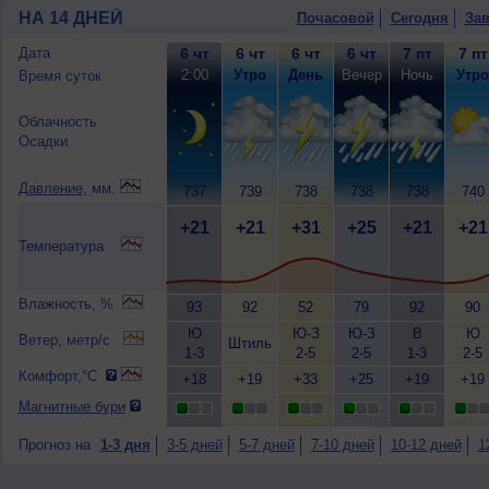
НА 14 ДНЕЙ
Почасовой
Сегодня
Зав
Дата
6 чт
6 чт
6 чт
6 чт
7 пт
7 пт
2:00
Утро
День
Вечер
Ночь
Утро
Время суток
Облачность
Осадки
Давление
, мм.
737
739
738
738
738
740
+21
+21
+31
+25
+21
+21
Температура
Влажность, %
93
92
52
79
92
90
Ю
Ю-З
Ю-З
В
Ю
Ветер, метр/с
Штиль
1-3
2-5
2-5
1-3
2-5
Комфорт,°C
+18
+19
+33
+25
+19
+19
Магнитные бури
Прогноз на
1-3 дня
3-5 дней
5-7 дней
7-10 дней
10-12 дней
1