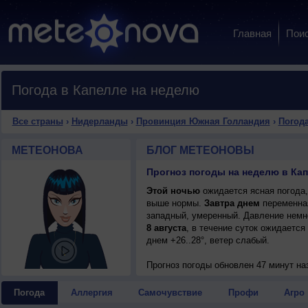
Главная
Пои
Погода в Капелле на неделю
Все страны
›
Нидерланды
›
Провинция Южная Голландия
›
Погода
МЕТЕОНОВА
БЛОГ МЕТЕОНОВЫ
Этой ночью
ожидается ясная погода,
выше нормы.
Завтра днем
переменная
западный, умеренный. Давление немн
8 августа
, в течение суток ожидается
днем +26..28°, ветер слабый.
Прогноз погоды
обновлен 47 минут на
Погода
Аллергия
Самочувствие
Профи
Агро