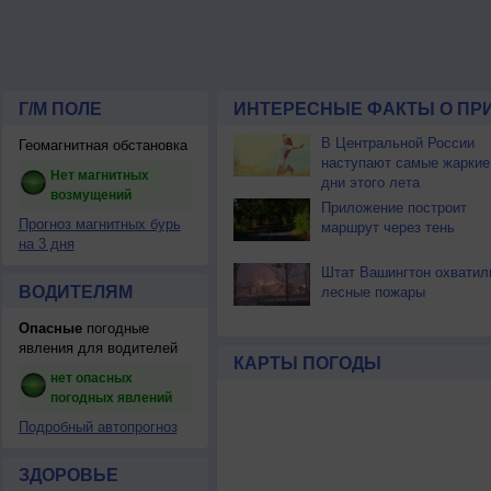
Г/М ПОЛЕ
ИНТЕРЕСНЫЕ ФАКТЫ О ПР
В Центральной России
Геомагнитная обстановка
наступают самые жаркие
Нет магнитных
дни этого лета
возмущений
Приложение построит
Прогноз магнитных бурь
маршрут через тень
на 3 дня
Штат Вашингтон охватил
ВОДИТЕЛЯМ
лесные пожары
Опасные
погодные
явления для водителей
КАРТЫ ПОГОДЫ
нет опасных
погодных явлений
Подробный автопрогноз
ЗДОРОВЬЕ