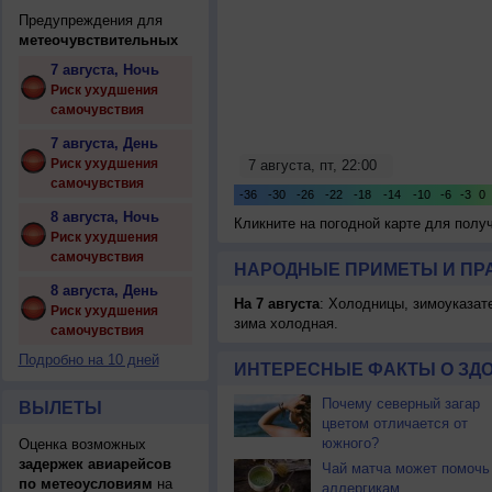
Предупреждения для
метеочувствительных
7 августа, Ночь
Риск ухудшения
самочувствия
7 августа, День
Риск ухудшения
самочувствия
8 августа, Ночь
Кликните на погодной карте для пол
Риск ухудшения
самочувствия
НАРОДНЫЕ ПРИМЕТЫ И ПР
8 августа, День
На 7 августа
: Холодницы, зимоуказат
Риск ухудшения
зима холодная.
самочувствия
Подробно на 10 дней
ИНТЕРЕСНЫЕ ФАКТЫ О ЗД
Почему северный загар
ВЫЛЕТЫ
цветом отличается от
южного?
Оценка возможных
задержек авиарейсов
Чай матча может помочь
по метеоусловиям
на
аллергикам