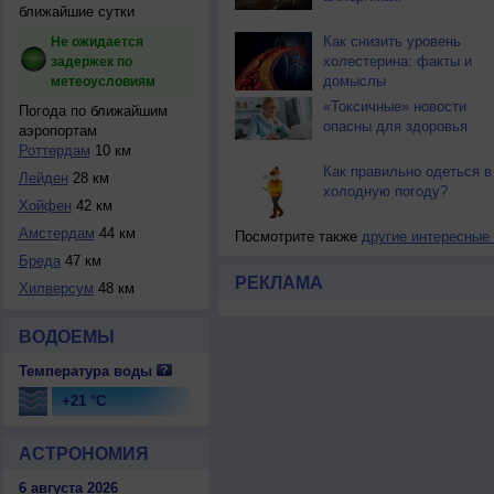
ближайшие сутки
Как снизить уровень
Не ожидается
холестерина: факты и
задержек по
домыслы
метеоусловиям
«Токсичные» новости
Погода по ближайшим
опасны для здоровья
аэропортам
Роттердам
10 км
Как правильно одеться в
Лейден
28 км
холодную погоду?
Хойфен
42 км
Амстердам
44 км
Посмотрите также
другие интересные
Бреда
47 км
РЕКЛАМА
Хилверсум
48 км
ВОДОЕМЫ
Температура воды
+21 °C
АСТРОНОМИЯ
6 августа 2026