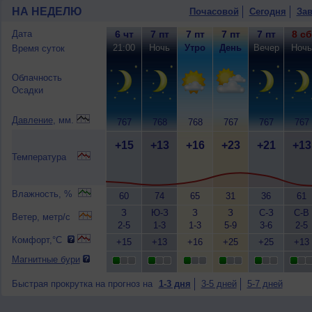
НА НЕДЕЛЮ
Почасовой
Сегодня
Зав
Дата
6 чт
7 пт
7 пт
7 пт
7 пт
8 сб
21:00
Ночь
Утро
День
Вечер
Ночь
Время суток
Облачность
Осадки
Давление
, мм.
767
768
768
767
767
767
+15
+13
+16
+23
+21
+13
Температура
Влажность, %
60
74
65
31
36
61
З
Ю-З
З
З
С-З
С-В
Ветер, метр/с
2-5
1-3
1-3
5-9
3-6
2-5
Комфорт,°C
+15
+13
+16
+25
+25
+13
Магнитные бури
Быстрая прокрутка на прогноз на
1-3 дня
3-5 дней
5-7 дней