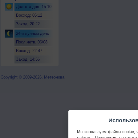
Долгота дня: 15:10
Восход: 05:12
Заход: 20:22
24-й лунный день
Посл.четв. 06/08
Восход: 22:47
Заход: 14:56
Copyright © 2009-2026, Метеонова
Использов
Мы используем файлы cookie, 
сайтом. Продолжая просмотр