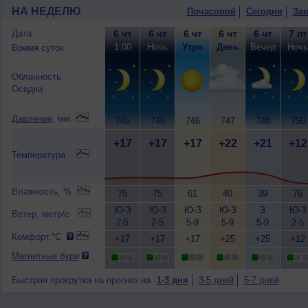
НА НЕДЕЛЮ
Почасовой
Сегодня
Зав
Дата
6 чт
6 чт
6 чт
6 чт
6 чт
7 пт
1:00
Ночь
Утро
День
Вечер
Ночь
Время суток
Облачность
Осадки
Давление
, мм.
746
746
746
747
748
750
+17
+17
+17
+22
+21
+12
Температура
Влажность, %
75
75
61
40
39
76
Ю-З
Ю-З
Ю-З
Ю-З
З
Ю-З
Ветер, метр/с
2-5
2-5
5-9
5-9
5-9
2-5
Комфорт,°C
+17
+17
+17
+25
+25
+12
Магнитные бури
Быстрая прокрутка на прогноз на
1-3 дня
3-5 дней
5-7 дней