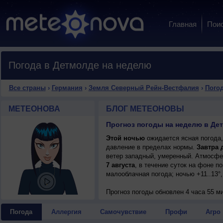
Главная
Пои
Погода в Детмолде на неделю
Все страны
›
Германия
›
Земля Северный Рейн-Вестфалия
›
Погод
МЕТЕОНОВА
БЛОГ МЕТЕОНОВЫ
Этой ночью
ожидается ясная погода,
давление в пределах нормы.
Завтра 
ветер западный, умеренный. Атмосфе
7 августа
, в течение суток на фоне 
малооблачная погода; ночью +11..13°,
Прогноз погоды
обновлен 4 часа 55 ми
Погода
Аллергия
Самочувствие
Профи
Агро