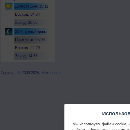
Долгота дня: 15:11
Восход: 04:54
Заход: 20:05
23-й лунный день
Посл.четв. 06/08
Восход: 22:29
Заход: 14:38
Copyright © 2009-2026, Метеонова
Использов
Мы используем файлы cookie, 
сайтом. Продолжая просмотр