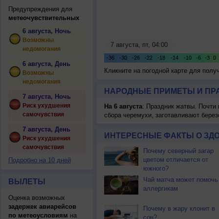
Предупреждения для
метеочувствительных
6 августа, Ночь
Возможны
недомогания
6 августа, День
Кликните на погодной карте для пол
Возможны
недомогания
НАРОДНЫЕ ПРИМЕТЫ И ПР
7 августа, Ночь
Риск ухудшения
На 6 августа
: Праздник жатвы. Почти
самочувствия
сбора черемухи, заготавливают берез
7 августа, День
ИНТЕРЕСНЫЕ ФАКТЫ О ЗД
Риск ухудшения
самочувствия
Почему северный загар
цветом отличается от
Подробно на 10 дней
южного?
Чай матча может помочь
ВЫЛЕТЫ
аллергикам
Оценка возможных
задержек авиарейсов
Почему в жару клонит в
по метеоусловиям
на
сон?