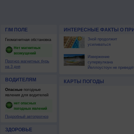
Г/М ПОЛЕ
ИНТЕРЕСНЫЕ ФАКТЫ О ПР
Зной продолжит
Геомагнитная обстановка
усиливаться
Нет магнитных
возмущений
Извержение
Прогноз магнитных бурь
супервулкана
на 3 дня
Йеллоустоун не приведё
к уничтожению
цивилизации
ВОДИТЕЛЯМ
КАРТЫ ПОГОДЫ
Опасные
погодные
явления для водителей
нет опасных
погодных явлений
Подробный автопрогноз
ЗДОРОВЬЕ