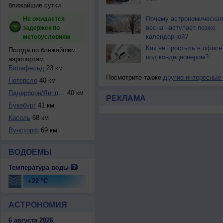
ближайшие сутки
Почему астрономическая
Не ожидается
весна наступает позже
задержек по
календарной?
метеоусловиям
Как не простыть в офисе
Погода по ближайшим
под кондиционером?
аэропортам
Билефельд
23 км
Посмотрите также
другие интересные
Гютерсло
40 км
Падерборн/Липпшта...
40 км
РЕКЛАМА
Букебург
41 км
Касель
68 км
Вунсторф
69 км
ВОДОЕМЫ
Температура воды
+22 °C
АСТРОНОМИЯ
6 августа 2026