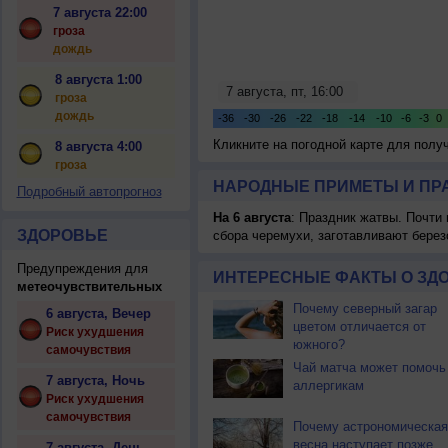
7 августа 22:00
гроза
дождь
8 августа 1:00
гроза
дождь
Кликните на погодной карте для пол
8 августа 4:00
гроза
НАРОДНЫЕ ПРИМЕТЫ И ПР
Подробный автопрогноз
На 6 августа
: Праздник жатвы. Почти
ЗДОРОВЬЕ
сбора черемухи, заготавливают берез
Предупреждения для
ИНТЕРЕСНЫЕ ФАКТЫ О ЗД
метеочувствительных
Почему северный загар
6 августа, Вечер
цветом отличается от
Риск ухудшения
южного?
самочувствия
Чай матча может помочь
7 августа, Ночь
аллергикам
Риск ухудшения
самочувствия
Почему астрономическая
весна наступает позже
7 августа, День