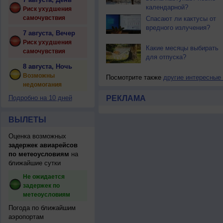
календарной?
Риск ухудшения
самочувствия
Спасают ли кактусы от
вредного излучения?
7 августа, Вечер
Риск ухудшения
Какие месяцы выбирать
самочувствия
для отпуска?
8 августа, Ночь
Возможны
Посмотрите также
другие интересные
недомогания
Подробно на 10 дней
РЕКЛАМА
ВЫЛЕТЫ
Оценка возможных
задержек авиарейсов
по метеоусловиям
на
ближайшие сутки
Не ожидается
задержек по
метеоусловиям
Погода по ближайшим
аэропортам