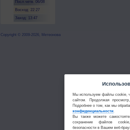
Посл.четв. 06/08
Восход: 22:27
Заход: 13:47
Copyright © 2009-2026, Метеонова
Использов
Мы используем файлы cookie, 
сайтом. Продолжая просмотр
Подробнее о том, как мы обраб
конфиденциальности
.
Вы также можете самостояте
сохранение файлов cookie
безопасности в Вашем веб-брау