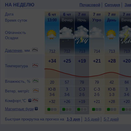
НА НЕДЕЛЮ
Почасовой
Сегодня
Зав
Дата
6 чт
6 чт
7 пт
7 пт
7 пт
7 пт
13:00
Вечер
Ночь
Утро
День
Вече
Время суток
Облачность
Осадки
Давление
, мм.
712
712
713
714
713
713
+34
+25
+19
+21
+28
+20
Температура
Влажность, %
20
57
79
79
42
84
Ю-В
З
С-З
С-З
Ю-В
З
Ветер, метр/с
3-6
3-6
2-5
2-5
1-3
3-6
Комфорт,°C
+32
+26
+19
+21
+28
+20
Магнитные бури
Быстрая прокрутка на прогноз на
1-3 дня
3-5 дней
5-7 дней