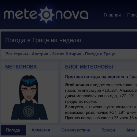
Главная
Пои
Погода в Граце на неделю
Все страны
›
Австрия
›
Земля Штирия
›
Погода в Граце
МЕТЕОНОВА
БЛОГ МЕТЕОНОВЫ
Прогноз погоды на неделю в Гр
Этой ночью
ожидается переменная о
гроза, температура +18..20°. Атмосф
днем
малооблачная погода, +27..29°,
пределах нормы. .
8 августа
, в течение суток ожидаетс
возможна гроза; ночью +17..19°, днем 
Прогноз погоды
обновлен 23 часа 13 м
Погода
Аллергия
Самочувствие
Профи
Агро