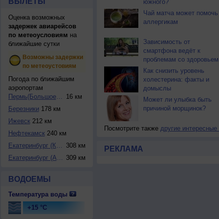
ВЫЛЕТЫ
южного?
Чай матча может помочь
Оценка возможных
аллергикам
задержек авиарейсов
по метеоусловиям
на
Зависимость от
ближайшие сутки
смартфона ведёт к
Возможны задержки
проблемам со здоровьем
по метеоустовиям
Как снизить уровень
Погода по ближайшим
холестерина: факты и
аэропортам
домыслы
Пермь(Большое Сав...
16 км
Может ли улыбка быть
причиной морщинок?
Березники
178 км
Ижевск
212 км
Посмотрите также
другие интересные
Нефтекамск
240 км
Екатеринбург (Кол...
308 км
РЕКЛАМА
Екатеринбург (Ара...
309 км
ВОДОЕМЫ
Температура воды
+15 °C