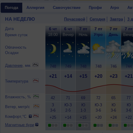
Погода
Аллергия
Самочувствие
Профи
Агро
Ав
НА НЕДЕЛЮ
Почасовой
Сегодня
Завтра
3 
Дата
6 чт
6 чт
7 пт
7 пт
7 пт
7 пт
18:00
Вечер
Ночь
Утро
День
Вече
Время суток
Облачность
Осадки
Давление
, мм.
748
749
748
748
746
744
+21
+14
+15
+20
+23
+21
Температура
Влажность, %
42
71
69
72
65
77
З
Ю-З
Ю
Ю-З
Ю
Ю
Ветер, метр/с
3-6
2-5
1-3
3-6
3-6
3-6
Комфорт,°C
+25
+14
+15
+20
+24
+22
Магнитные бури