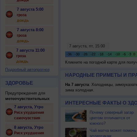
дождь
7 августа 5:00
гроза
дождь
7 августа 8:00
гроза
дождь
7 августа 11:00
гроза
дождь
Кликните на погодной карте для пол
Подробный автопрогноз
НАРОДНЫЕ ПРИМЕТЫ И ПР
ЗДОРОВЬЕ
На 7 августа
: Холодницы, зимоуказат
зима холодная.
Предупреждения для
метеочувствительных
ИНТЕРЕСНЫЕ ФАКТЫ О ЗД
7 августа, Утро
Почему северный загар
Риск ухудшения
цветом отличается от
самочувствия
южного?
8 августа, Утро
Чай матча может помочь
Риск ухудшения
аллергикам