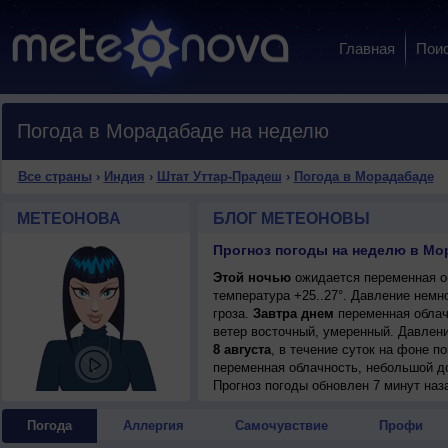
Главная
Пои
Погода в Морадабаде на неделю
Все страны
›
Индия
›
Штат Уттар-Прадеш
›
Погода в Морадабаде
МЕТЕОНОВА
БЛОГ МЕТЕОНОВЫ
Прогноз погоды на неделю в Мо
Этой ночью
ожидается переменная об
температура +25..27°. Давление немн
гроза.
Завтра днем
переменная облачн
ветер восточный, умеренный. Давлени
8 августа
, в течение суток на фоне 
переменная облачность, небольшой до
днем +31..33°, ветер восточный, умер
Прогноз погоды
обновлен 7 минут наз
Погода
Аллергия
Самочувствие
Профи