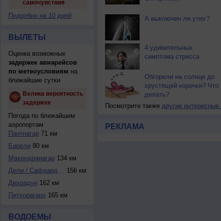
самочувствия
Подробно на 10 дней
А выключен ли утюг?
ВЫЛЕТЫ
4 удивительных
Оценка возможных
симптома стресса
задержек авиарейсов
по метеоусловиям
на
Обгорели на солнце до
ближайшие сутки
хрустящей корочки? Что
Велика вероятность
делать?
задержек
Посмотрите также
другие интересные
Погода по ближайшим
аэропортам
РЕКЛАМА
Пантнагар
71 км
Барели
80 км
Махендранагар
134 км
Дели / Сафдарджун...
156 км
Дехрадун
162 км
Питхорагарх
165 км
ВОДОЕМЫ