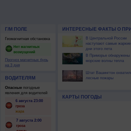
Г/М ПОЛЕ
ИНТЕРЕСНЫЕ ФАКТЫ О ПР
В Центральной России
Геомагнитная обстановка
наступают самые жаркие
Нет магнитных
дни этого лета
возмущений
В Приморье обнаружены
Прогноз магнитных бурь
морские волны тепла
на 3 дня
Штат Вашингтон охватил
ВОДИТЕЛЯМ
лесные пожары
Опасные
погодные
явления для водителей
КАРТЫ ПОГОДЫ
6 августа 23:00
гроза
жара
7 августа 2:00
гроза