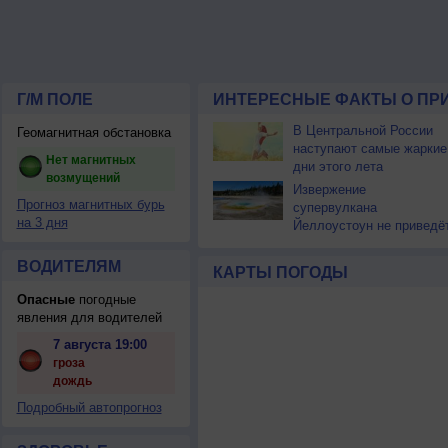
Г/М ПОЛЕ
ИНТЕРЕСНЫЕ ФАКТЫ О ПР
В Центральной России
Геомагнитная обстановка
наступают самые жаркие
Нет магнитных
дни этого лета
возмущений
Извержение
Прогноз магнитных бурь
супервулкана
на 3 дня
Йеллоустоун не приведё
к уничтожению
цивилизации
ВОДИТЕЛЯМ
КАРТЫ ПОГОДЫ
Опасные
погодные
явления для водителей
7 августа 19:00
гроза
дождь
Подробный автопрогноз