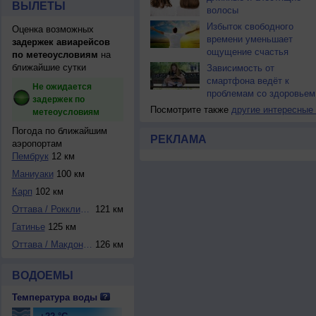
ВЫЛЕТЫ
волосы
Избыток свободного
Оценка возможных
времени уменьшает
задержек авиарейсов
ощущение счастья
по метеоусловиям
на
ближайшие сутки
Зависимость от
смартфона ведёт к
Не ожидается
проблемам со здоровьем
задержек по
Посмотрите также
другие интересные
метеоусловиям
Погода по ближайшим
РЕКЛАМА
аэропортам
Пембрук
12 км
Мaниуаки
100 км
Карп
102 км
Оттава / Рокклифф
121 км
Гатинье
125 км
Оттава / Макдонал...
126 км
ВОДОЕМЫ
Температура воды