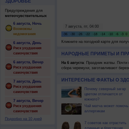
ЗДОРОВЬЕ
Предупреждения для
метеочувствительных
6 августа, Ночь
Возможны
недомогания
Кликните на погодной карте для пол
6 августа, День
Риск ухудшения
самочувствия
НАРОДНЫЕ ПРИМЕТЫ И ПР
6 августа, Вечер
На 6 августа
: Праздник жатвы. Почти
Риск ухудшения
сбора черемухи, заготавливают берез
самочувствия
ИНТЕРЕСНЫЕ ФАКТЫ О ЗД
7 августа, День
Риск ухудшения
Почему северный загар
самочувствия
цветом отличается от
южного?
7 августа, Вечер
Чай матча может помочь
Риск ухудшения
аллергикам
самочувствия
Подробно на 10 дней
7 советов как отрастить
длинные и блестящие