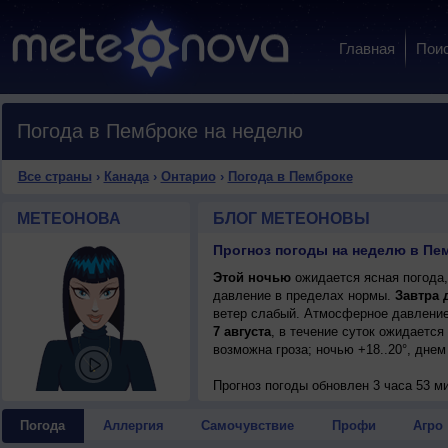
Главная
Пои
Погода в Пемброке на неделю
Все страны
›
Канада
›
Онтарио
›
Погода в Пемброке
МЕТЕОНОВА
БЛОГ МЕТЕОНОВЫ
Прогноз погоды на неделю в Пе
Этой ночью
ожидается ясная погода,
давление в пределах нормы.
Завтра 
ветер слабый. Атмосферное давление
7 августа
, в течение суток ожидаетс
возможна гроза; ночью +18..20°, днем
Прогноз погоды
обновлен 3 часа 53 м
Погода
Аллергия
Самочувствие
Профи
Агро