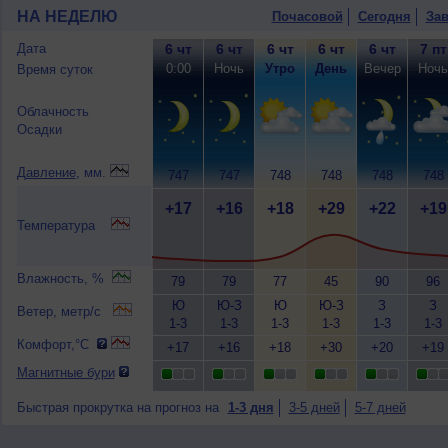
НА НЕДЕЛЮ
Почасовой
Сегодня
Зав
Дата
6 чт
6 чт
6 чт
6 чт
6 чт
7 пт
0:00
Ночь
Утро
День
Вечер
Ночь
Время суток
Облачность
Осадки
Давление
, мм.
747
747
748
748
748
748
+17
+16
+18
+29
+22
+19
Температура
Влажность, %
79
79
77
45
90
96
Ю
Ю-З
Ю
Ю-З
З
З
Ветер, метр/с
1-3
1-3
1-3
1-3
1-3
1-3
Комфорт,°C
+17
+16
+18
+30
+20
+19
Магнитные бури
Быстрая прокрутка на прогноз на
1-3 дня
3-5 дней
5-7 дней