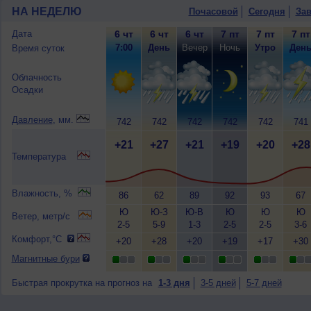
НА НЕДЕЛЮ
Почасовой
Сегодня
Зав
Дата
6 чт
6 чт
6 чт
7 пт
7 пт
7 пт
7:00
День
Вечер
Ночь
Утро
Ден
Время суток
Облачность
Осадки
Давление
, мм.
742
742
742
742
742
741
+21
+27
+21
+19
+20
+28
Температура
Влажность, %
86
62
89
92
93
67
Ю
Ю-З
Ю-В
Ю
Ю
Ю
Ветер, метр/с
2-5
5-9
1-3
2-5
2-5
3-6
Комфорт,°C
+20
+28
+20
+19
+17
+30
Магнитные бури
Быстрая прокрутка на прогноз на
1-3 дня
3-5 дней
5-7 дней