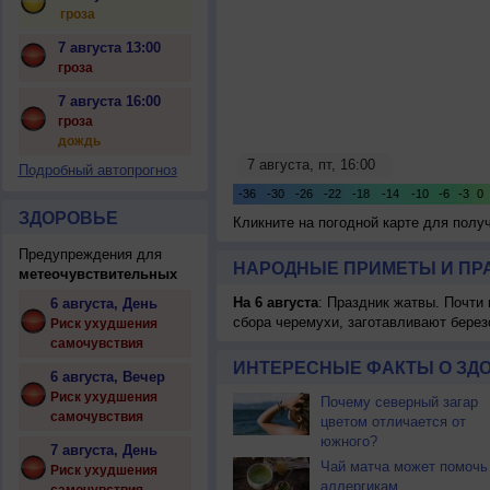
гроза
7 августа 13:00
гроза
7 августа 16:00
гроза
дождь
Подробный автопрогноз
ЗДОРОВЬЕ
Кликните на погодной карте для пол
Предупреждения для
НАРОДНЫЕ ПРИМЕТЫ И ПР
метеочувствительных
На 6 августа
: Праздник жатвы. Почти
6 августа, День
сбора черемухи, заготавливают берез
Риск ухудшения
самочувствия
ИНТЕРЕСНЫЕ ФАКТЫ О ЗД
6 августа, Вечер
Риск ухудшения
Почему северный загар
самочувствия
цветом отличается от
южного?
7 августа, День
Чай матча может помочь
Риск ухудшения
аллергикам