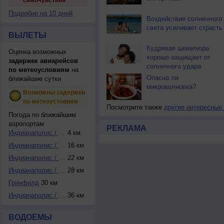
самочувствия
Подробно на 10 дней
Воздействие солнечного
света усиливает страсть
ВЫЛЕТЫ
Кудрявая шевелюра
Оценка возможных
хорошо защищает от
задержек авиарейсов
солнечного удара
по метеоусловиям
на
Опасна ли
ближайшие сутки
микроволновка?
Возможны задержки
по метеоустовиям
Посмотрите также
другие интересные
Погода по ближайшим
аэропортам
РЕКЛАМА
Индианаполис / Ин...
4 км
Индианаполис / Ин...
16 км
Индианаполис / Ин...
22 км
Индианаполис / Иг...
28 км
Гринфилд
30 км
Индианаполис / Ин...
36 км
ВОДОЕМЫ