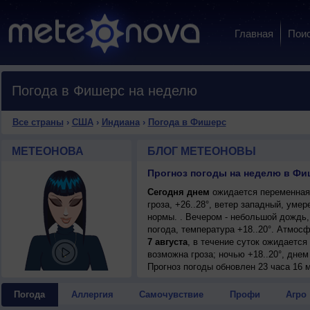
Главная
Пои
Погода в Фишерс на неделю
Все страны
›
США
›
Индиана
›
Погода в Фишерс
МЕТЕОНОВА
БЛОГ МЕТЕОНОВЫ
Прогноз погоды на неделю в Фи
Сегодня днем
ожидается переменная
гроза, +26..28°, ветер западный, ум
нормы. . Вечером - небольшой дождь,
погода, температура +18..20°. Атмос
7 августа
, в течение суток ожидаетс
возможна гроза; ночью +18..20°, днем
Прогноз погоды
обновлен 23 часа 16 м
Погода
Аллергия
Самочувствие
Профи
Агро