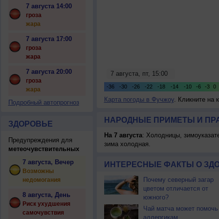
7 августа 14:00
гроза
жара
7 августа 17:00
гроза
жара
7 августа 20:00
гроза
жара
Карта погоды в Фучжоу
. Кликните на 
Подробный автопрогноз
НАРОДНЫЕ ПРИМЕТЫ И ПР
ЗДОРОВЬЕ
На 7 августа
: Холодницы, зимоуказат
Предупреждения для
зима холодная.
метеочувствительных
7 августа, Вечер
ИНТЕРЕСНЫЕ ФАКТЫ О ЗД
Возможны
Почему северный загар
недомогания
цветом отличается от
8 августа, День
южного?
Риск ухудшения
Чай матча может помочь
самочувствия
аллергикам