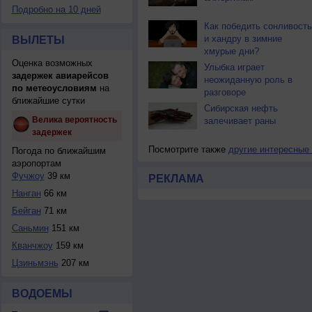
Подробно на 10 дней
Как победить сонливость
и хандру в зимние
ВЫЛЕТЫ
хмурые дни?
Оценка возможных
Улыбка играет
задержек авиарейсов
неожиданную роль в
по метеоусловиям
на
разговоре
ближайшие сутки
Сибирская нефть
Велика вероятность
залечивает раны
задержек
Посмотрите также
другие интересные
Погода по ближайшим
аэропортам
Фучжоу
39 км
РЕКЛАМА
Нанган
66 км
Бейган
71 км
Саньмин
151 км
Кванчжоу
159 км
Цзиньмэнь
207 км
ВОДОЕМЫ