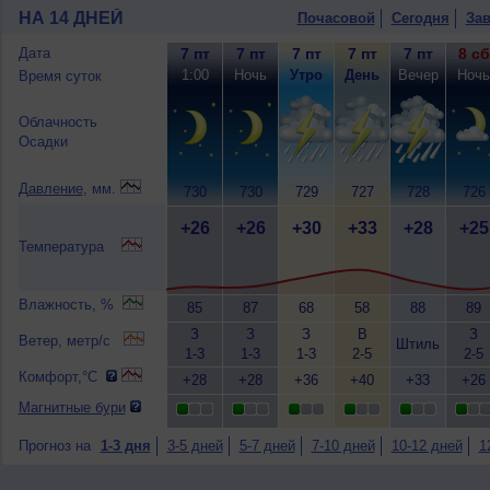
НА 14 ДНЕЙ
Почасовой
Сегодня
Зав
Дата
7 пт
7 пт
7 пт
7 пт
7 пт
8 сб
1:00
Ночь
Утро
День
Вечер
Ночь
Время суток
Облачность
Осадки
Давление
, мм.
730
730
729
727
728
726
+26
+26
+30
+33
+28
+25
Температура
Влажность, %
85
87
68
58
88
89
З
З
З
В
З
Ветер, метр/с
Штиль
1-3
1-3
1-3
2-5
2-5
Комфорт,°C
+28
+28
+36
+40
+33
+26
Магнитные бури
Прогноз на
1-3 дня
3-5 дней
5-7 дней
7-10 дней
10-12 дней
1