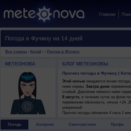
Главная
Пои
Погода в Фучжоу на 14 дней
Все страны
›
Китай
›
›
Погода в Фучжоу
МЕТЕОНОВА
БЛОГ МЕТЕОНОВЫ
Прогноз погоды в Фучжоу ( Кита
Этой ночью
ожидается ясная погода,
ниже нормы.
Завтра днем
переменная 
слабый. Давление немного ниже нормы
8 августа
, в течение суток на фоне 
переменная облачность; ночью +24..26
умеренный.
Прогноз погоды
обновлен 4 часа 1 мин
Погода
Аллергия
Самочувствие
Профи