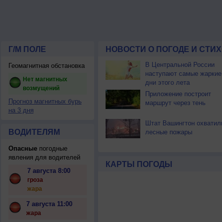
Г/М ПОЛЕ
НОВОСТИ О ПОГОДЕ И СТИ
В Центральной России
Геомагнитная обстановка
наступают самые жаркие
Нет магнитных
дни этого лета
возмущений
Приложение построит
Прогноз магнитных бурь
маршрут через тень
на 3 дня
Штат Вашингтон охватил
ВОДИТЕЛЯМ
лесные пожары
Опасные
погодные
явления для водителей
КАРТЫ ПОГОДЫ
7 августа 8:00
гроза
жара
7 августа 11:00
жара