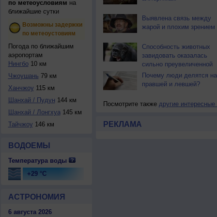
по метеоусловиям
на
ближайшие сутки
Выявлена связь между
Возможны задержки
жарой и плохим зрением
по метеоустовиям
Погода по ближайшим
Способность животных
аэропортам
завидовать оказалась
Нингбо
10 км
сильно преувеличенной
Почему люди делятся на
Чжоушань
79 км
правшей и левшей?
Ханчжоу
115 км
Шанхай / Пудун
144 км
Посмотрите также
другие интересные
Шанхай / Лонгхуа
145 км
РЕКЛАМА
Тайчжоу
146 км
ВОДОЕМЫ
Температура воды
+29 °C
АСТРОНОМИЯ
6 августа 2026