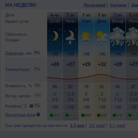
НА НЕДЕЛЮ
Почасовой
Сегодня
Зав
Дата
6 чт
7 пт
7 пт
7 пт
7 пт
8 сб
21:00
Ночь
Утро
День
Вечер
Ночь
Время суток
Облачность
Осадки
Давление
, мм.
748
748
748
746
746
744
+28
+27
+29
+32
+28
+27
Температура
Влажность, %
86
92
78
61
90
87
С
С-З
С
С
С
С-З
Ветер, метр/с
2-5
2-5
5-9
7-12
7-12
7-12
Комфорт,°C
+35
+32
+36
+39
+32
+32
Магнитные бури
Быстрая прокрутка на прогноз на
1-3 дня
3-5 дней
5-7 дней