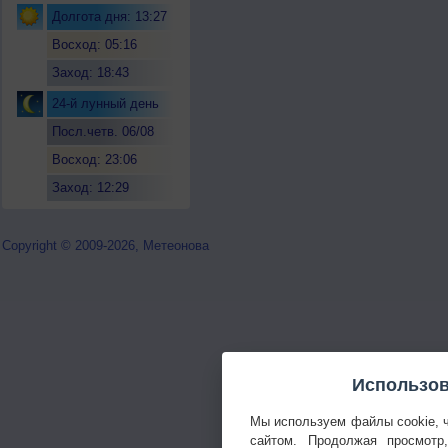
Долгота дня: 13:27
Восход: 05:16
Заход: 18:43
24-й лунный день
Посл.четв. 06/08
Восход: 23:06
Заход: 12:29
Copyright © 2009-2026, Метеонова
Использов
Мы используем файлы cookie, 
сайтом. Продолжая просмотр