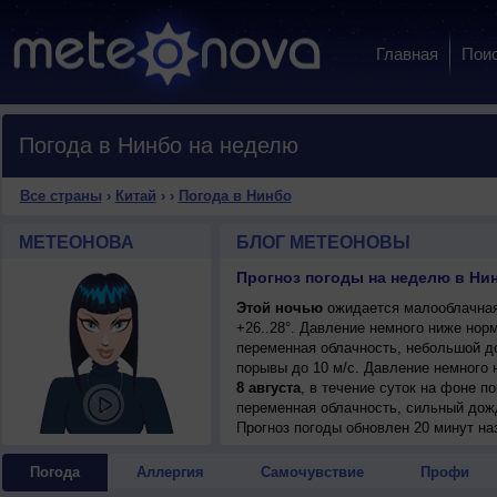
Главная
Пои
Погода в Нинбо на неделю
Все страны
›
Китай
›
›
Погода в Нинбо
МЕТЕОНОВА
БЛОГ МЕТЕОНОВЫ
Прогноз погоды на неделю в Нин
Этой ночью
ожидается малооблачная
+26..28°. Давление немного ниже нор
переменная облачность, небольшой до
порывы до 10 м/с. Давление немного 
8 августа
, в течение суток на фоне 
переменная облачность, сильный дожд
ветер северный, очень сильный, поры
Прогноз погоды
обновлен 20 минут на
Погода
Аллергия
Самочувствие
Профи