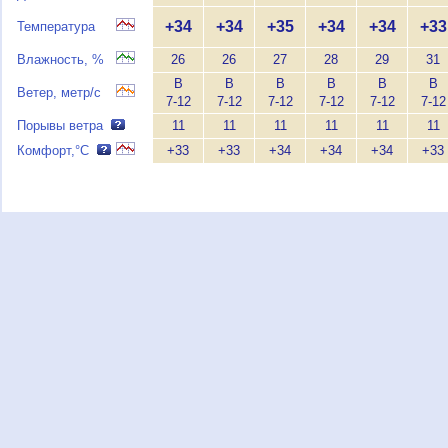
+34
+34
+35
+34
+34
+33
Температура
Влажность, %
26
26
27
28
29
31
В
В
В
В
В
В
Ветер, метр/с
7-12
7-12
7-12
7-12
7-12
7-12
Порывы ветра
11
11
11
11
11
11
Комфорт,°C
+33
+33
+34
+34
+34
+33