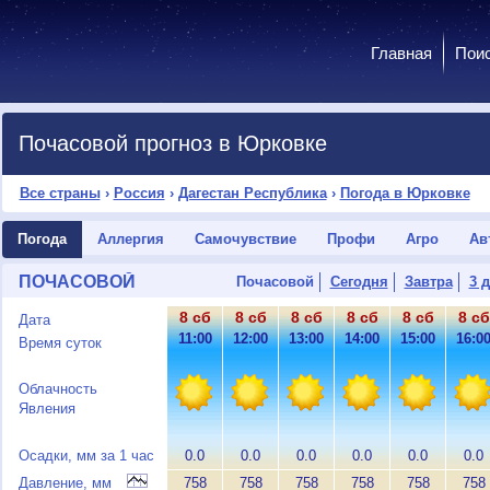
Главная
Пои
Почасовой прогноз в Юрковке
Все страны
›
Россия
›
Дагестан Республика
›
Погода в Юрковке
Погода
Аллергия
Самочувствие
Профи
Агро
Ав
ПОЧАСОВОЙ
Почасовой
Сегодня
Завтра
3 
8 сб
8 сб
8 сб
8 сб
8 сб
8 сб
Дата
11:00
12:00
13:00
14:00
15:00
16:0
Время суток
Облачность
Явления
Осадки, мм за 1 час
0.0
0.0
0.0
0.0
0.0
0.0
Давление, мм
758
758
758
758
758
758