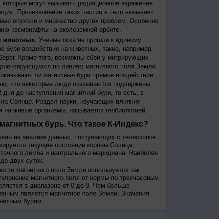
 которые могут вызывать радиационное заражение
щих. Проникновение таких частиц в тело вызывает
вые опухоли и множество других проблем. Особенно
ию космонафты на околоземной орбите.
и животных.
Ученые пока не пришли к единому
е бури воздействие на животных, такие, например,
берег. Кроме того, возможны сбои у мигрирующих
 ориентирующихся по линиям магнитного поля Земли.
, оказывают ли магнитные бури прямое воздействие
но, что некоторые люди оказываются подвержены
 дня до наступления магнитной бури, то есть, в
на Солнце. Раздел науки, изучающих влияние
я на живые организмы, называется геобиологией.
магнитных бурь. Что такое К-Индекс?
ован на анализе данных, поступающих с телескопов
изируется текущее состояние короны Солнца,
сточного лимба и центрального меридиана. Наиболее
до двух суток.
сти магнитного поля Земли используется так
тклонение магнитного поля от нормы по трехчасовым
еляется в диапазоне от 0 до 9. Чем больше
енным является магнитное поле Земли. Значения
нитным бурям.