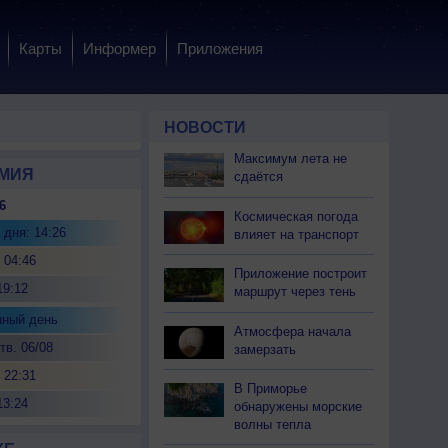
Карты
Информер
Приложения
НОВОСТИ
Максимум лета не
МИЯ
сдаётся
6
Космическая погода
 дня: 14:26
влияет на транспорт
 04:46
Приложение построит
19:12
маршрут через тень
нный день
Атмосфера начала
тв. 06/08
замерзать
 22:31
В Приморье
13:24
обнаружены морские
волны тепла