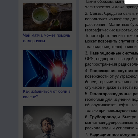
Таким образом, магнитные 
электросетях и даже приво
Связь.
Средства связи, 
используют ионосферу для 
расстояния. Магнитные бур
географических широтах, о
Чай матча может помочь
Телеграфные линии также п
аллергикам
может повредить спутники с
телевидение, телефонию и 
Навигационные систем
GPS, подвержены воздейств
распространения радиоволн
Повреждение спутников
поверхности от ультрафиол
более, горячие течения спо
спуников и даже вывести их
Как избавиться от боли в
Геологоразведочные ра
колене?
геологами для изучения по
обнаруживаются нефть, газ
только при невозмущенном 
Трубопроводы.
Быстро 
магнитноиндуцированные ток
расхода воды и усилению к
Радиационное облучени