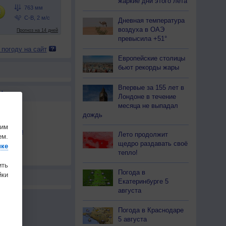
жаркие дни этого лета
Дневная температура
воздуха в ОАЭ
превысила +51°
 погоду на сайт
Европейские столицы
бьют рекорды жары
Впервые за 155 лет в
Ы
Лондоне в течение
месяца не выпадал
дождь
шим
льности
Лето продолжит
ем.
щедро раздавать своё
осы
ике
тепло!
а
ить
Погода в
ки
Екатеринбурге 5
августа
Погода в Краснодаре
5 августа