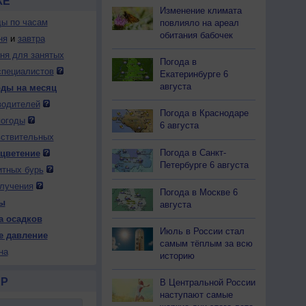
КЕ
Изменение климата
ды по часам
повлияло на ареал
обитания бабочек
ня
и
завтра
дня для занятых
Погода в
специалистов
Екатеринбурге 6
августа
оды на месяц
водителей
Погода в Краснодаре
погоды
6 августа
вствительных
Погода в Санкт-
 цветение
Петербурге 6 августа
итных бурь
лучения
Погода в Москве 6
ы
августа
а осадков
Июль в России стал
е давление
самым тёплым за всю
на
историю
Р
В Центральной России
наступают самые