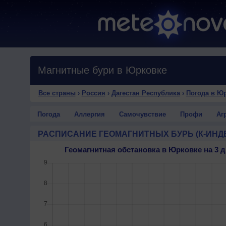
Магнитные бури в Юрковке
Все страны
›
Россия
›
Дагестан Республика
›
Погода в Ю
Погода
Аллергия
Самочувствие
Профи
Аг
РАСПИСАНИЕ ГЕОМАГНИТНЫХ БУРЬ (К-ИНД
Геомагнитная обстановка в Юрковке на 3