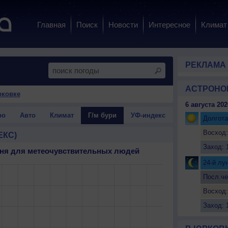
Главная
Поиск
Новости
Интересное
Климат
РЕКЛАМА
АСТРОНО
рковке
6 августа 202
ро
Авто
Климат
Г/м бури
УФ-индекс
Долгота
Восход:
ЕКС)
Заход: 
 дня для метеочувствительных людей
24-й лу
Посл.че
Восход:
Заход: 