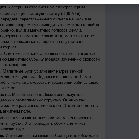
бури могут вызывать масштабные сбои в
дить к веерным отключениям электроэнергии.
испрльзующие высокую частоту (3-30 МГц)
передачи переотраженного сигнала на большие
и в ионосфере могут приводить к помехам на любых
собенно, вблизи магнитных полюсов Земли.
одвержены помехам. Кроме того, магнитное поле
вязи, что оказывает эффект на спутниковое
интернет.
ы.
Спутниковые навигационные системы, такие как
ию магнитных бурь, благодаря изменению скорости
 в атмосфере.
.
Магнитные бури усиливают нагрев земной
етового излучения. Поднимаясь вверх на 1 км и
собны изменить скорость и траектории орбитальных
 из строя.
боты.
Магнитное поле Земли используется
дземных геологических структур. Обычно так
 и залежи различных минералов. Это можно делать
магнитном поле.
меняющиеся магнитные поля могут генерировать
и в трубах. Это приводит к сбоям счетчиков
оррозии труб.
е.
Интенсивные вспышки на Солнце высвобождают