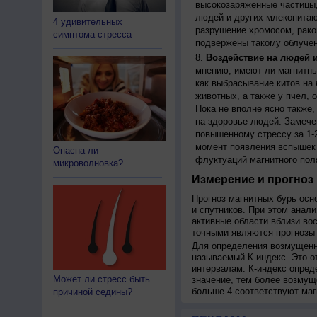
высокозаряженные частицы,
людей и других млекопитаю
4 удивительных
разрушение хромосом, рако
симптома стресса
подвержены такому облучен
Воздействие на людей 
мнению, имеют ли магнитны
как выбрасывание китов на 
животных, а также у пчел,
Пока не вполне ясно также
на здоровье людей. Замече
повышенному стрессу за 1-2
момент появления вспышек 
Опасна ли
флуктуаций магнитного пол
микроволновка?
Измерение и прогноз 
Прогноз магнитных бурь осн
и спутников. При этом анал
активные области вблизи во
точными являются прогнозы 
Для определения возмущенно
называемый К-индекс. Это о
интервалам. К-индекс опред
Может ли стресс быть
значение, тем более возмущ
больше 4 соответствуют маг
причиной седины?