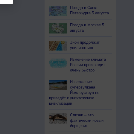
Погода в Санкт-
Петербурге 5 августа
Погода в Москве 5
августа
Зной продолжит
усиливаться
Изменение климата
России происходит
очень быстро
Извержение
супервулкана
Йеллоустоун не
приведёт к уничтожению
цивилизации
Слизни – это
фактически новый
борщевик