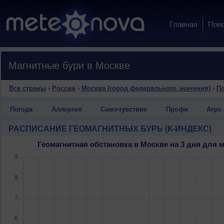
Главная
Пои
Магнитные бури в Москве
Все страны
›
Россия
›
Москва (город федерального значения)
›
По
Погода
Аллергия
Самочувствие
Профи
Агро
РАСПИСАНИЕ ГЕОМАГНИТНЫХ БУРЬ (К-ИНДЕКС)
Геомагнитная обстановка в Москве на 3 дня для