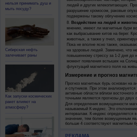
нельзя принимать душ и
людей и других млекопитающих. Прон
мыть посуду?
разрушение хромосом, раковые опух
подвержены такому облучению космо
Воздействие на людей и животн
мнению, имеют ли магнитные бури во
как выбрасывание китов на берег. К
животных, а также у пчел, ориентир
Пока не вполне ясно также, оказыва
Сибирская нефть
на здоровье людей. Замечено, что 
залечивает раны
повышенному стрессу за 1-2 дня до н
момент появления вспышек на Солнц
флуктуаций магнитного поля на живы
Измерение и прогноз магнит
Прогноз магнитных бурь основан на а
и спутников. При этом анализируется
активные области вблизи восточного 
Как запуски космических
точными являются прогнозы до двух с
ракет влияют на
Для определения возмущенности магн
атмосферу?
называемый К-индекс. Это отклонение
интервалам. К-индекс определяется в
значение, тем более возмущенным яв
больше 4 соответствуют магнитным б
РЕКЛАМА