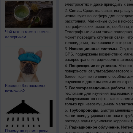
электросетях и даже приводить к ве
Связь.
Средства связи, испрльзую
используют ионосферу для передачи
расстояния. Магнитные бури в ионос
географических широтах, особенно, 
Чай матча может помочь
Телеграфные линии также подвержен
аллергикам
может повредить спутники связи, чт
телевидение, телефонию и интернет.
Навигационные системы.
Спутник
GPS, подвержены воздействию магни
распространения радиоволн в атмос
Повреждение спутников.
Магнитн
поверхности от ультрафиолетового и
более, горячие течения способны из
спуников и даже вывести их из строя
Веселье без похмелья:
Геологоразведочные работы.
Маг
возможно?
геологами для изучения подземных г
обнаруживаются нефть, газ и залежи
только при невозмущенном магнитно
Трубопроводы.
Быстро меняющиес
магнитноиндуцированные токи в труб
расхода воды и усилению коррозии т
Радиационное облучение.
Интенс
Почему во время грозы
высокозаряженные частицы, которые