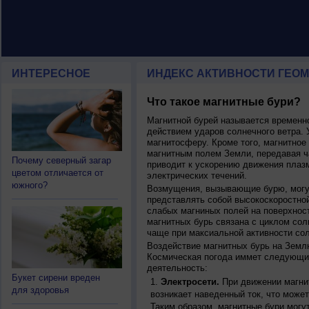
ИНТЕРЕСНОЕ
ИНДЕКС АКТИВНОСТИ ГЕОМ
Что такое магнитные бури?
Магнитной бурей называется времен
действием ударов солнечного ветра. 
магнитосферу. Кроме того, магнитное
магнитным полем Земли, передавая ча
Почему северный загар
приводит к ускорению движения плаз
цветом отличается от
электрических течений.
южного?
Возмущения, вызывающие бурю, могут
представлять собой высокоскоростной
слабых магниных полей на поверхнос
магнитных бурь связана с циклом сол
чаще при максиальной активности сол
Воздействие магнитных бурь на Земл
Космическая погода иммет следующи
деятельность:
Букет сирени вреден
Электросети.
При движении магнит
для здоровья
возникает наведенный ток, что может
Таким образом, магнитные бури могу