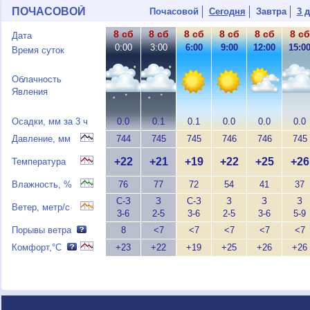
ПОЧАСОВОЙ
Почасовой
Сегодня
Завтра
3 
8 сб
8 сб
8 сб
8 сб
8 сб
8 сб
Дата
0:00
3:00
6:00
9:00
12:00
15:0
Время суток
Облачность
Явления
Осадки, мм за 3 ч
0.0
0.1
0.1
0.0
0.0
0.0
Давление, мм
744
745
745
746
746
745
+22
+21
+19
+22
+25
+26
Температура
Влажность, %
76
77
72
54
41
37
С-З
З
С-З
З
З
З
Ветер, метр/с
3-6
2-5
3-6
2-5
3-6
5-9
Порывы ветра
8
<7
<7
<7
<7
<7
Комфорт,°C
+23
+22
+19
+25
+26
+26