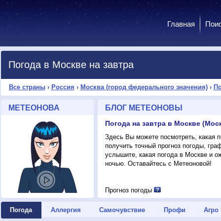
Главная
Пои
Погода в Москве на завтра
Все страны
›
Россия
›
Москва (город федерального значения)
›
По
МЕТЕОНОВА
БЛОГ МЕТЕОНОВЫ
Здесь Вы можете посмотреть, какая п
получить точный прогноз погоды, гра
услышите, какая погода в Москве и о
ночью. Оставайтесь с Метеоновой!
Прогноз погоды
Погода
Аллергия
Самочувствие
Профи
Агро