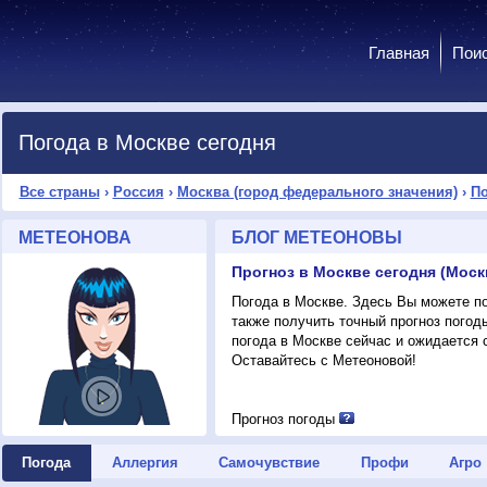
Главная
Пои
Погода в Москве сегодня
Все страны
›
Россия
›
Москва (город федерального значения)
›
По
МЕТЕОНОВА
БЛОГ МЕТЕОНОВЫ
Погода в Москве. Здесь Вы можете пос
также получить точный прогноз погод
погода в Москве сейчас и ожидается 
Оставайтесь с Метеоновой!
Прогноз погоды
Погода
Аллергия
Самочувствие
Профи
Агро