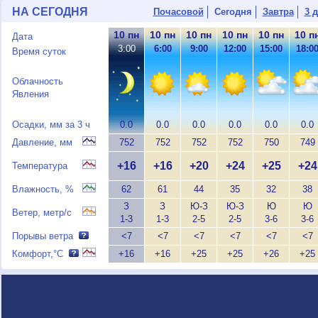
НА СЕГОДНЯ
Почасовой
Сегодня
Завтра
3 
10 пн
10 пн
10 пн
10 пн
10 пн
10 п
Дата
3:00
6:00
9:00
12:00
15:00
18:0
Время суток
Облачность
Явления
Осадки, мм за 3 ч
0.0
0.0
0.0
0.0
0.0
0.0
Давление, мм
752
752
752
752
750
749
+16
+16
+20
+24
+25
+24
Температура
Влажность, %
62
61
44
35
32
38
З
З
Ю-З
Ю-З
Ю
Ю
Ветер, метр/с
1-3
1-3
2-5
2-5
3-6
3-6
Порывы ветра
<7
<7
<7
<7
<7
<7
Комфорт,°C
+16
+16
+25
+25
+26
+25