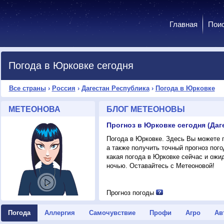
Главная
Пои
Погода в Юрковке сегодня
Все страны
›
Россия
›
Дагестан Республика
›
Погода в Юрковке
МЕТЕОНОВА
БЛОГ МЕТЕОНОВЫ
Прогноз в Юрковке сегодня (Даг
Погода в Юрковке. Здесь Вы можете п
а также получить точный прогноз пог
какая погода в Юрковке сейчас и ожи
ночью. Оставайтесь с Метеоновой!
Прогноз погоды
Погода
Аллергия
Самочувствие
Профи
Агро
Ав