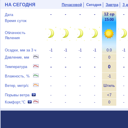
НА СЕГОДНЯ
Почасовой
Сегодня
Завтра
3 
-
-
-
-
12 ср
-
Дата
-
-
-
-
15:00
-
Время суток
Облачность
Явления
Осадки, мм за 3 ч
-1
-1
-1
-1
0.0
-1
Давление, мм
-
-
-
-
0
-
-
-
-
-
0
-
Температура
Влажность, %
-
-
-
-
-1
-
Ветер, метр/с
-
-
-
-
Штиль
-
Порывы ветра
-
-
-
-
<7
-
Комфорт,°C
-
-
-
-
0
-