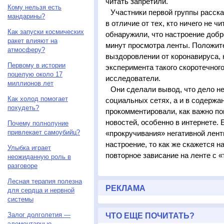
читать запретили.
Кому нельзя есть
Участники первой группы расск
мандарины?
в отличие от тех, кто ничего не 
Как запуски космических
обнаружили, что настроение добр
ракет влияют на
минут просмотра ленты. Положите
атмосферу?
выздоровлении от коронавируса, 
Первому в истории
эксперимента такого скоротечного
поцелую около 17
исследователи.
миллионов лет
Они сделали вывод, что дело не
Как холод помогает
социальных сетях, а и в содержа
похудеть?
прокомментировали, как важно по
новостей, особенно в интернете.
Почему полнолуние
привлекает самоубийц?
«прокручивания» негативной лент
настроение, то как же скажется 
Улыбка играет
повторное зависание на ленте с 
неожиданную роль в
разговоре
Лесная терапия полезна
РЕКЛАМА
для сердца и нервной
системы
Залог долголетия —
ЧТО ЕЩЕ ПОЧИТАТЬ?
элементарные