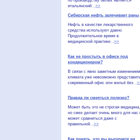
по производству белых является
итальянский...
>>
Сибирская нефть залечивает раны
Нефть в качестве лекарственного
средства используют давно.
Продолжительное время в
медицинской практике...
>>
Как не простыть в офисе под
кондиционером?
В связи с явно заметным изменением
климата уже невозможно представит
современный офис или жильё без...
>
Правда ли смеяться полезно?
Может быть это не строгая медицина
но смех делает очень много для нас 
может сравниться даже с
правильной...
>>
Как понять, что вы выгораете на