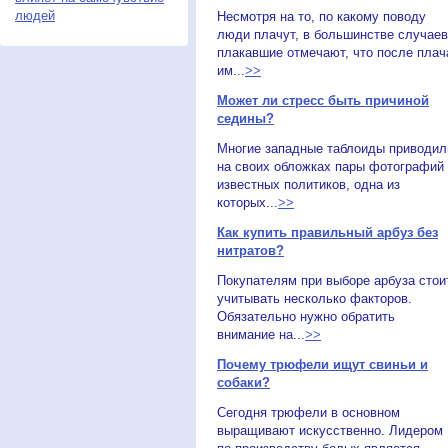
людей
Несмотря на то, по какому поводу
люди плачут, в большинстве случаев
плакавшие отмечают, что после плач
им...
>>
Может ли стресс быть причиной
седины?
Многие западные таблоиды приводил
на своих обложках пары фотографий
известных политиков, одна из
которых...
>>
Как купить правильный арбуз без
нитратов?
Покупателям при выборе арбуза стои
учитывать несколько факторов.
Обязательно нужно обратить
внимание на...
>>
Почему трюфели ищут свиньи и
собаки?
Сегодня трюфели в основном
выращивают искусственно. Лидером