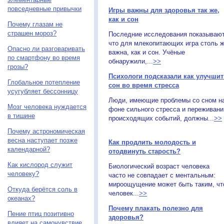
повседневные привычки
Игры важны для здоровья так же,
как и сон
Почему глазам не
страшен мороз?
Последние исследования показывают
что для млекопитающих игра столь 
Опасно ли разговаривать
важна, как и сон. Учёные
по смартфону во время
обнаружили,...
>>
грозы?
Психологи подсказали как улучшит
Глобальное потепление
сон во время стресса
усугубляет бессонницу
Люди, имеющие проблемы со сном н
Мозг человека нуждается
фоне сильного стресса и переживани
в тишине
происходящих событий, должны...
>>
Почему астрономическая
весна наступает позже
Как продлить молодость и
календарной?
отодвинуть старость?
Как кислород служит
Биологический возраст человека
человеку?
часто не совпадает с ментальным:
мироощущение может быть таким, чт
Откуда берётся соль в
человек...
>>
океанах?
Почему плакать полезно для
Пение птиц позитивно
здоровья?
влияет на самочувствие