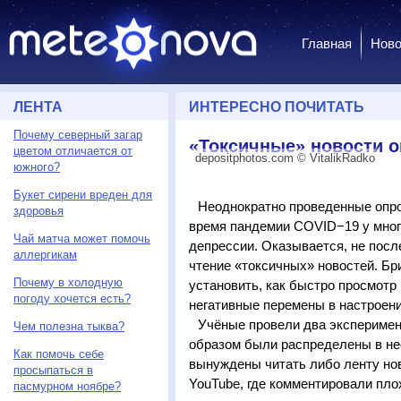
Главная
Ново
ЛЕНТА
ИНТЕРЕСНО ПОЧИТАТЬ
Почему северный загар
«Токсичные» новости 
цветом отличается от
depositphotos.com © VitalikRadko
южного?
Букет сирени вреден для
Неоднократно проведенные опро
здоровья
время пандемии COVID−19 у мног
Чай матча может помочь
депрессии. Оказывается, не посл
аллергикам
чтение «токсичных» новостей. Бр
Почему в холодную
установить, как быстро просмот
погоду хочется есть?
негативные перемены в настроени
Учёные провели два эксперимен
Чем полезна тыква?
образом были распределены в не
Как помочь себе
вынуждены читать либо ленту ново
просыпаться в
YouTube, где комментировали плох
пасмурном ноябре?