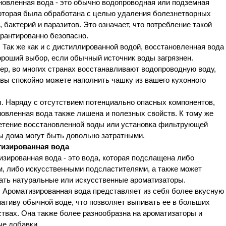
новленная вода - это обычно водопроводная или подземная
которая была обработана с целью удаления болезнетворных
, бактерий и паразитов. Это означает, что потребление такой
рантированно безопасно.
Так же как и с дистиллированной водой, восстановленная вода
ороший выбор, если обычный источник воды загрязнен.
р, во многих странах восстанавливают водопроводную воду,
 вы спокойно можете наполнить чашку из вашего кухонного
. Наряду с отсутствием потенциально опасных компонентов,
овленная вода также лишена и полезных свойств. К тому же
етение восстановленной воды или установка фильтрующей
ы дома могут быть довольно затратными.
изированная вода
зированная вода - это вода, которая подслащена либо
м, либо искусственными подсластителями, а также может
ать натуральные или искусственные ароматизаторы.
 Ароматизированная вода представляет из себя более вкусную
ативу обычной воде, что позволяет выпивать ее в больших
твах. Она также более разнообразна на ароматизаторы и
ые добавки.