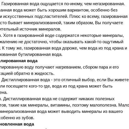
Газированная вода ощущается по-иному, чем негазированная.
ванная вода может быть хорошим вариантом, особенно без
и искусственных подсластителей. Плюс ко всему, газированная
сто бывает минерализованной, таким образом, Вы получаете
ительный источник минералов.
. Хотя в газированной воде содержатся некоторые минералы,
ожалению не достаточно, чтобы оказывать какой-то ощутимый
 К тому же, газированная вода дороже, чем вода из под крана и
рованная бутилированная вода.
лированная вода
ированную воду получают нагреванием, сбором пара и его
ацией обратно в жидкость.
 Дистиллированная вода - это отличный выбор, если Вы живете
или посещаете кого-то где, вода из под крана может быть
ена.
. Дистиллированная вода не содержит никаких полезных
ов, такие как минералы, витамины, поэтому малополезна. Мал
еминерализованная вода может выводить минералы из вашего
собенно из зубов.
новленная вода