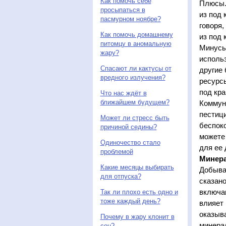
Как помочь себе
Плюсы. 
просыпаться в
из под 
пасмурном ноябре?
говоря,
Как помочь домашнему
из под 
питомцу в аномальную
Минусы
жару?
использ
Спасают ли кактусы от
другие
вредного излучения?
ресурсы
под кр
Что нас ждёт в
ближайшем будущем?
Коммун
пестиц
Может ли стресс быть
беспоко
причиной седины?
можете
Одиночество стало
для ее 
проблемой
Минера
Какие месяцы выбирать
Добыва
для отпуска?
сказано
включаю
Так ли плохо есть одно и
тоже каждый день?
влияет
оказыва
Почему в жару клонит в
минера
сон?