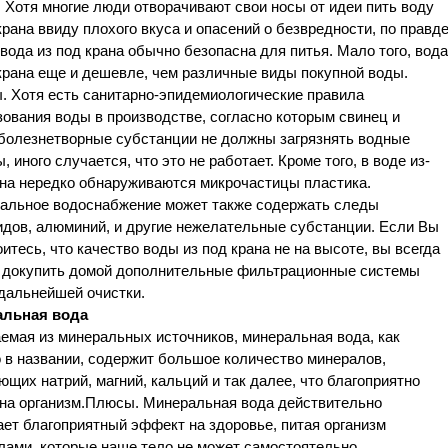
Хотя многие люди отворачивают свои носы от идеи пить воду
крана ввиду плохого вкуса и опасений о безвредности, по правд
 вода из под крана обычно безопасна для питья. Мало того, вода
крана еще и дешевле, чем различные виды покупной воды.
. Хотя есть санитарно-эпидемиологические правила
ования воды в производстве, согласно которым свинец и
 болезнетворные субстанции не должны загрязнять водные
, иного случается, что это не работает. Кроме того, в воде из-
ана нередко обнаруживаются микрочастицы пластика.
альное водоснабжение может также содержать следы
идов, алюминий, и другие нежелательные субстанции. Если Вы
итесь, что качество воды из под крана не на высоте, вы всегда
 докупить домой дополнительные фильтрационные системы
дальнейшей очистки.
льная вода
емая из минеральных источников, минеральная вода, как
 в названии, содержит большое количество минералов,
щих натрий, магний, кальций и так далее, что благоприятно
 на организм.Плюсы. Минеральная вода действительно
ет благоприятный эффект на здоровье, питая организм
лами, которые наше тело не может самостоятельно