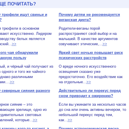
ЩЕ ПОЧИТАТЬ?
 трюфели ищут свиньи и
Почему детям не рекомендуется
?
веганская диета?
я трюфели в основном
Родители-веганы порой
вают искусственно. Лидером
распространяют свой выбор и на
зводству белых является
малышей. В качестве аргументов
ский...
>>
озвучивают этические,...
>>
ного чая обнаружили
Яркий свет ночью повышает риск
анную пользу
психических расстройств
ый, и чёрный чай получают из
О вреде ночного искусственного
 одного и того же чайного
освещения сказано уже
однако различными
предостаточно. Его воздействие как
ми....
>>
на отдельные...
>>
 северные сияния разного
Действительно ли перекус перед
сном приводит к ожирению?
ое сияние – это
Если вы ужинаете за несколько часов
ывающее зрелище, одно из
до сна или очень активны вечером, то
удивительных световых
небольшой перекус перед тем,
влений, которые...
>>
как...
>>
 комары кого-то кусают, а
Почему астрономическая весна