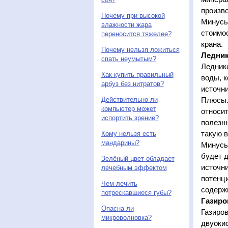
произв
Почему при высокой
Минусы
влажности жара
стоимос
переносится тяжелее?
крана.
Почему нельзя ложиться
Ледник
спать неумытым?
Леднико
Как купить правильный
воды, к
арбуз без нитратов?
источни
Действительно ли
Плюсы. 
компьютер может
относит
испортить зрение?
полезн
такую в
Кому нельзя есть
мандарины?
Минусы.
будет д
Зелёный цвет обладает
источни
лечебным эффектом
потенци
Чем лечить
содержи
потрескавшиеся губы?
Газиро
Опасна ли
Газиро
микроволновка?
двуоки