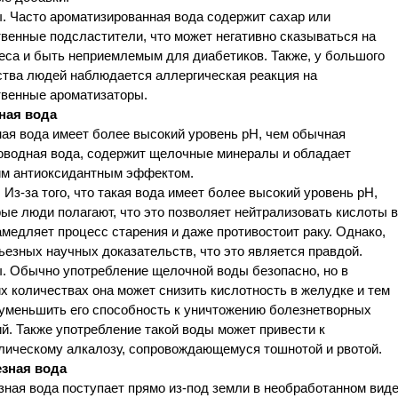
. Часто ароматизированная вода содержит сахар или
венные подсластители, что может негативно сказываться на
еса и быть неприемлемым для диабетиков. Также, у большого
ства людей наблюдается аллергическая реакция на
твенные ароматизаторы.
ная вода
ая вода имеет более высокий уровень рН, чем обычная
оводная вода, содержит щелочные минералы и обладает
м антиоксидантным эффектом.
Из-за того, что такая вода имеет более высокий уровень рН,
ые люди полагают, что это позволяет нейтрализовать кислоты в
амедляет процесс старения и даже противостоит раку. Однако,
ьезных научных доказательств, что это является правдой.
. Обычно употребление щелочной воды безопасно, но в
 количествах она может снизить кислотность в желудке и тем
уменьшить его способность к уничтожению болезнетворных
й. Также употребление такой воды может привести к
лическому алкалозу, сопровождающемуся тошнотой и рвотой.
зная вода
ная вода поступает прямо из-под земли в необработанном вид