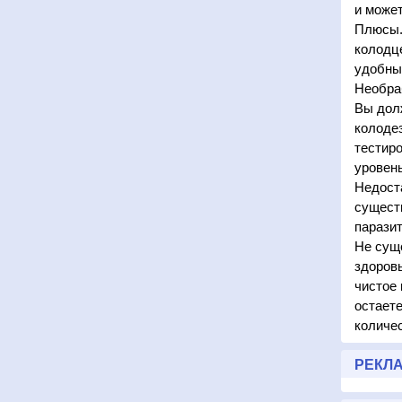
и может
Плюсы.
колодце
удобны
Необра
Вы дол
колодез
тестиро
уровень
Недоста
сущест
парази
Не суще
здоровь
чистое 
остает
количес
РЕКЛ