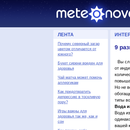
ЛЕНТА
ИНТЕ
Почему северный загар
9 ра
цветом отличается от
южного?
Вы сл
Букет сирени вреден для
от инди
здоровья
количес
Чай матча может помочь
повышая
аллергикам
Но не в
Как предотвратить
обогащ
депрессию в тоскливую
типы во
пору?
Вода и
Игры важны для
Вода из
здоровья так же, как и
одинако
сон
вашей к