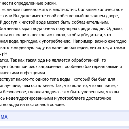
 нести определенные риски.
 Если вам повезло жить в местности с большим количеством
в или Вы даже имеете свой собственный на заднем дворе,
й доступ к чистой воде может быть соблазнительным.
ботанная сырая вода очень популярна среди людей. Однако,
жны выполнить несколько шагов, чтобы убедиться, что
ная вода пригодна к употреблению. Например, важно ежегодно
вать колодезную воду на наличие бактерий, нитратов, а также
 рН.
тки. Так как такая ода не является обработанной, то
вует большой риск загрязнения, особенно бактериальными и
тическими инфекциями.
ствует какого-то одного типа воды , который бы был для
я лучшим, чем остальные. Так, что если то, что вы пьете, -
и безопасное, главная задача - это быть уверенным, что вы
есь недегидротированными и употребляете достаточное
тво воды на постоянной основе.
АМА