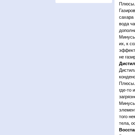
Плюсы. 
Газиро
сахара 
вода ча
дополн
Минусы
их, к с
эффект.
не гази
Дистил
Дистилл
конденс
Плюсы.
где-то 
загрязн
Минусы
элемент
того н
тела, о
Восста