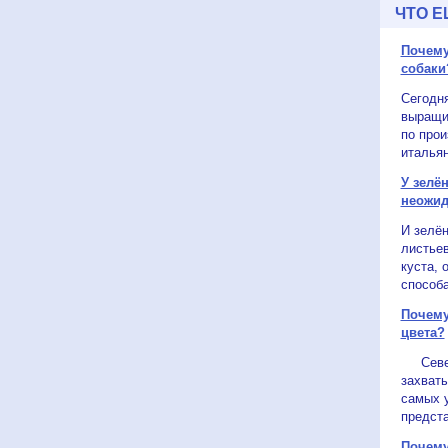
ЧТО Е
Почему
собаки
Сегодн
выращи
по прои
итальян
У зелё
неожид
И зелён
листьев
куста, 
способа
Почему
цвета?
Северн
захват
самых 
предста
Почему