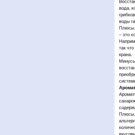
Восста
вода, 
грибков
воды га
Плюсы. 
– это х
Наприме
так что
крана.
Минусы
восстан
приобр
систем
Аромат
Аромати
сахаро
содерж
Плюсы.
альтерн
количес
вкусов