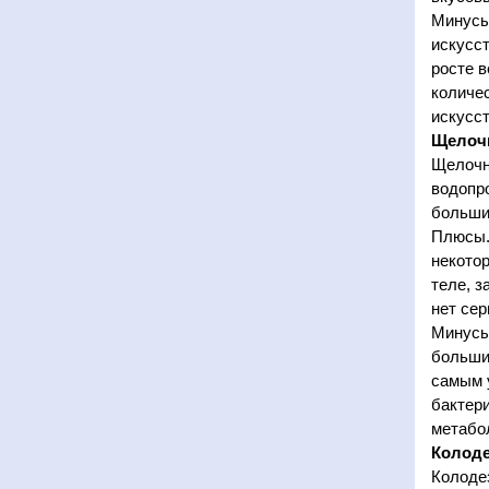
Минусы
искусст
росте в
количе
искусс
Щелоч
Щелочн
водопр
больши
Плюсы. 
некотор
теле, з
нет сер
Минусы
больших
самым 
бактери
метабо
Колоде
Колодез