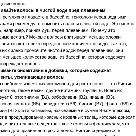
дение волос.
чивайте волосы в чистой воде пред плаванием
 регулярно плаваете в бассейне, трихологи перед водными
урами рекомендуют намочить волосы в чистой воде. Это можно
, например, приняв душ перед плеванием. Почему это
димо делать? Мокрые волосы впитывают меньше хлорки.
впитывают только определенное количество воды, так что,
 их сильно промочите чистой водой перед плаванием, они
 меньшее количество воды из бассейна, которая содержит
повреждает волосы.
нимайте биоактивные добавки, которые содержат
енты, усиливающие волосы
 наиболее известных витаминов для роста волос – это биотин.
иотина, также важны другие витамины группы В. Всего их
ует 8, это: тиамин (В1), рибофлавин (В2), ниацин (В3),
новая кислота (В5), пиридоксин (В6), биотин (В7), фолат (В9) и
мин (В12). Эти витамины, называемые в сумме В-комплексом,
ют в продуцировании красных кровяных телец, которые доносят
д и питательные вещества к коже головы и фолликулам, что
ажно для правильного роста волос. Биотин содержится в