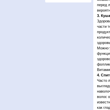
перед 
вероят
3. Куш
Здоров
части т
продукт
количе
здоровь
Можно 
функци
здорово
фоллику
Витами
4. Спи
Часто л
выглядя
наволо
волос о
известн
как гла