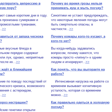
едотвратить депрессию в
Почему во время грозы нельзя
вую пору?
принимать душ и мыть посуду?
ют самые короткие дни в году.
Синоптики не устают предупреждать,
а пронизана сумерками и
что некоторые явления погоды могут
 промозглыми туманами,
быть смертельно опасны, в
..
>>
частности...
>>
бавиться от запаха чеснока
Почему комары кого-то кусают, а
а?
кого-то нет?
рые вкусные блюда в
Вы когда-нибудь задавались
ельном порядке содержат
вопросом, почему кажется, что
или лук, однако, неприятные
комары просто «липнут» к одним
после их...
>>
людям и игнорируют...
>>
с ждёт в ближайшем
Как понять, что вы выгораете на
ем?
работе?
ние по поводу последствий от
Интенсивная нагрузка на работе со
ческого кризиса, возможного
временем вызывает когнитивную
вения с астероидом,
усталость, которая со временем
..
>>
можно...
>>
ороз нестрашен?
Как правильно одеться в холодную
погоду?
ские генетики открыли