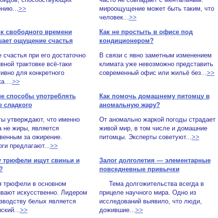
нию...
>>
мироощущение может быть таким, что
человек...
>>
к свободного времени
Как не простыть в офисе под
ает ощущение счастья
кондиционером?
 счастья при его достаточно
В связи с явно заметным изменением
вной трактовке всё-таки
климата уже невозможно представить
ивно для конкретного
современный офис или жильё без...
>>
а....
>>
е способы употреблять
Как помочь домашнему питомцу в
 сладкого
аномальную жару?
ты утверждают, что именно
От аномально жаркой погоды страдает
а не жиры, является
живой мир, в том числе и домашние
венным за ожирение.
питомцы. Эксперты советуют...
>>
ги предлагают...
>>
 трюфели ищут свиньи и
Залог долголетия — элементарные
?
повседневные привычки
я трюфели в основном
Тема долгожительства всегда в
вают искусственно. Лидером
прицеле научного мира. Одно из
зводству белых является
исследований выявило, что люди,
ский...
>>
дожившие...
>>