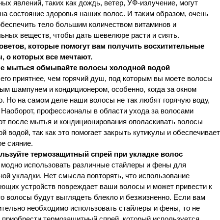
ых явлений, таких как дождь, ветер, УФ-излучение, могут
на состояние здоровья наших волос. И таким образом, очень
обеспечить тело большим количеством витаминов и
ьных веществ, чтобы дать шевелюре расти и сиять.
советов, которые помогут вам получить восхитительные
, о которых все мечтают.
ле мыться обмывайте волосы холодной водой
его приятнее, чем горячий душ, под которым вы моете волосы
ым шампунем и кондиционером, особенно, когда за окном
. Но на самом деле наши волосы не так любят горячую воду,
 Наоборот, профессионалы в области ухода за волосами
ют после мытья и кондиционирования ополаскивать волосы
й водой, так как это помогает закрыть кутикулы и обеспечивает
е сияние.
ользуйте термозащитный спрей при укладке волос
 модно использовать различные стайлеры и фены для
ой укладки. Нет смысла повторять, что использование
ающих устройств повреждает ваши волосы и может привести к
то волосы будут выглядеть блекло и безжизненно. Если вам
ительно необходимо использовать стайлеры и фены, то не
 приобрести термозащитный спрей, который используется