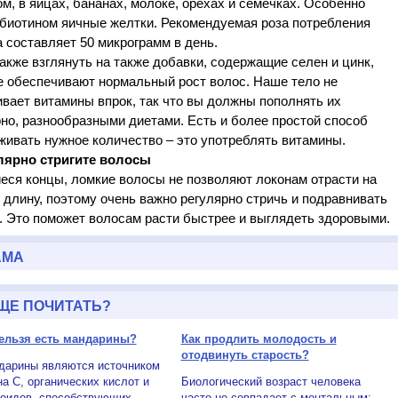
м, в яйцах, бананах, молоке, орехах и семечках. Особенно
 биотином яичные желтки. Рекомендуемая роза потребления
 составляет 50 микрограмм в день.
акже взглянуть на также добавки, содержащие селен и цинк,
е обеспечивают нормальный рост волос. Наше тело не
вает витамины впрок, так что вы должны пополнять их
но, разнообразными диетами. Есть и более простой способ
ивать нужное количество – это употреблять витамины.
улярно стригите волосы
еся концы, ломкие волосы не позволяют локонам отрасти на
длину, поэтому очень важно регулярно стричь и подравнивать
. Это поможет волосам расти быстрее и выглядеть здоровыми.
АМА
ЩЕ ПОЧИТАТЬ?
ельзя есть мандарины?
Как продлить молодость и
отодвинуть старость?
ины являются источником
а C, органических кислот и
Биологический возраст человека
оидов, способствующих
часто не совпадает с ментальным: