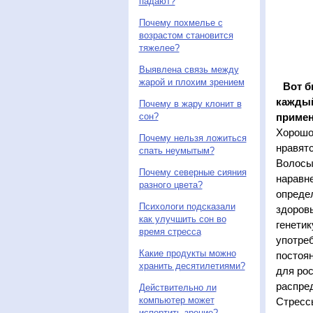
падают?
Почему похмелье с
возрастом становится
тяжелее?
Выявлена связь между
жарой и плохим зрением
Вот б
каждый
Почему в жару клонит в
примен
сон?
Хорошо
Почему нельзя ложиться
нравятс
спать неумытым?
Волосы 
Почему северные сияния
наравне
разного цвета?
опреде
Психологи подсказали
здоровы
как улучшить сон во
генетик
время стресса
употреб
Какие продукты можно
постоя
хранить десятилетиями?
для рос
распре
Действительно ли
компьютер может
Стрессы
испортить зрение?