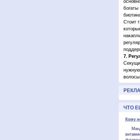
основно
богаты
биотина
Стоит т
которы
накапли
регуляр
поддерж
7. Рег
Секущи
нужную 
волосы
РЕКЛ
ЧТО Е
Кому н
Мандар
витамин
флавон