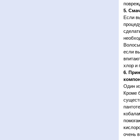
повреж
5. Сма
Если вы
процед
сделать
необхо
Волосы 
если вы
впитают
хлор и 
6. При
компон
Один из
Кроме б
существ
пантоте
кобала
помога
кислоро
очень в