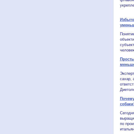
укрепле
Избыто
уменьш
Понятие
объекти
субъект
человек
Просты
меньше
Экспер
сахар, 
ответст
Диетоло
Почему
собаки
Сегодн
выращи
по прои
итальян