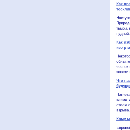
Как пр
тоскли
Наступа
Природ
тьмой,
нудной.
Как из
изо рт
Некото
обязат
чеснок 
запахи 
Что на
будущ
Нагнета
климати
столкно
взрыва.
Кому м
Европей