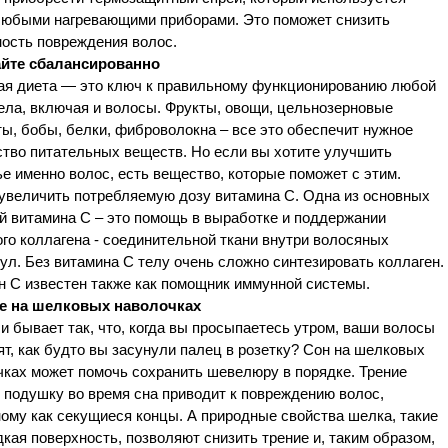
любыми нагревающими приборами. Это поможет снизить
ность повреждения волос.
айте сбалансированно
ая диета — это ключ к правильному функционированию любой
ела, включая и волосы. Фрукты, овощи, цельнозерновые
ы, бобы, белки, фиброволокна – все это обеспечит нужное
ство питательных веществ. Но если вы хотите улучшить
е именно волос, есть вещество, которые поможет с этим.
увеличить потребляемую дозу витамина С. Одна из основных
й витамина С – это помощь в выработке и поддержании
го коллагена - соединительной ткани внутри волосяных
л. Без витамина С телу очень сложно синтезировать коллаген.
н С известен также как помощник иммунной системы.
те на шелковых наволочках
и бывает так, что, когда вы просыпаетесь утром, ваши волосы
т, как будто вы засунули палец в розетку? Сон на шелковых
чках может помочь сохранить шевелюру в порядке. Трение
 подушку во время сна приводит к повреждению волос,
ому как секущиеся концы. А природные свойства шелка, такие
дкая поверхность, позволяют снизить трение и, таким образом,