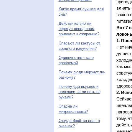
природн
влиять 
Какое время лучшее для
важно 
сна?
питател
Действительно ли
Вот 7 
перекус перед сном
локоны
приводит к ожирению?
1. Пос
Спасают ли кактусы от
Нет нич
вредного излучения?
душист
Одиночество стало
холодно
проблемой
как мы.
Почему люди мёрзнут по-
совету
разному?
холодно
здорово
Почему еда вкуснее и
полезнее, если есть её
2. Исп
руками?
Сейчас
идеальн
Опасна ли
нагрев
микроволновка?
тому, ч
Откуда берётся соль в
действ
океанах?
мешает