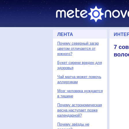
ЛЕНТА
ИНТЕ
Почему северный загар
7 со
цветом отличается от
воло
южного?
Букет сирени вреден для
здоровья
Чай матча может помочь
аллергикам
Мозг человека нуждается
в тишине
Почему астрономическая
весна наступает позже
календарной?
Почему звёзды не